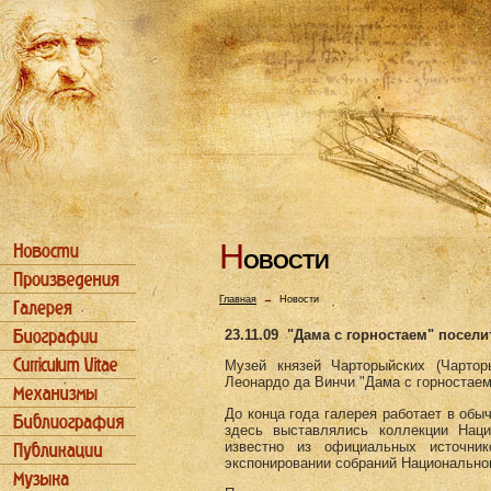
Н
ОВОСТИ
Главная
→
Новости
23.11.09
"Дама с горностаем" посели
Музей князей Чарторыйских (Чартор
Леонардо да Винчи "Дама с горностаем
До конца года галерея работает в обы
здесь выставлялись коллекции Наци
известно из официальных источни
экспонировании собраний Национальног