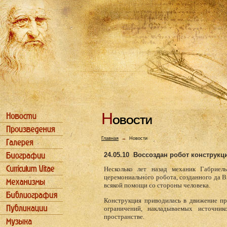
Н
ОВОСТИ
Главная
→
Новости
24.05.10
Воссоздан робот конструкц
Несколько лет назад механик Габриель
церемониального робота, созданного да В
всякой помощи со стороны человека.
Конструкция приводилась в движение пр
ограничений, накладываемых источни
пространстве.