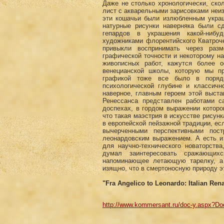
Даже не столько хронологически, ско
лист с акварельными зарисовками неи
эти кошачьи были излюбленным украш
натурные рисунки наверняка были с
гепардов в украшения какой-нибу
художниками флорентийского Кватроч
привыкли воспринимать через раз
графической точности и некоторому на
живописных работ, кажутся более 
венецианской школы, которую мы пр
графикой тоже все было в порядк
психологической глубине и классич
наверное, главным героем этой выст
Ренессанса представлен работами с
доспехах, в гордом выражении которог
что такая маэстрия в искусстве рисун
в европейской пейзажной традиции, есл
вычерченными перспективными пос
леонардовским выражением. А есть и
для научно-технического новаторств
думал заинтересовать сражающихс
напоминающее летающую тарелку, а 
изящно, что в смертоносную природу э
"Fra Angelico to Leonardo: Italian R
http://www.kommersant.ru/doc-y.aspx?D