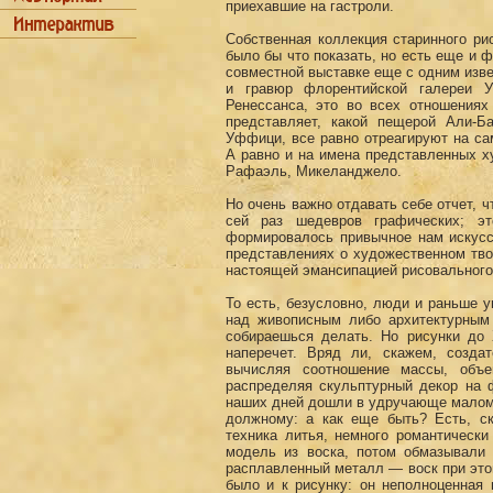
приехавшие на гастроли.
Собственная коллекция старинного ри
было бы что показать, но есть еще и 
совместной выставке еще с одним изве
и гравюр флорентийской галереи У
Ренессанса, это во всех отношениях
представляет, какой пещерой Али-Б
Уффици, все равно отреагируют на са
А равно и на имена представленных 
Рафаэль, Микеланджело.
Но очень важно отдавать себе отчет, 
сей раз шедевров графических; э
формировалось привычное нам искусс
представлениях о художественном тв
настоящей эмансипацией рисовального
То есть, безусловно, люди и раньше у
над живописным либо архитектурным 
собираешься делать. Но рисунки до 
наперечет. Вряд ли, скажем, созда
вычисляя соотношение массы, объ
распределяя скульптурный декор на 
наших дней дошли в удручающе малом ко
должному: а как еще быть? Есть, ск
техника литья, немного романтическ
модель из воска, потом обмазывали
расплавленный металл — воск при этом
было и к рисунку: он неполноценная 