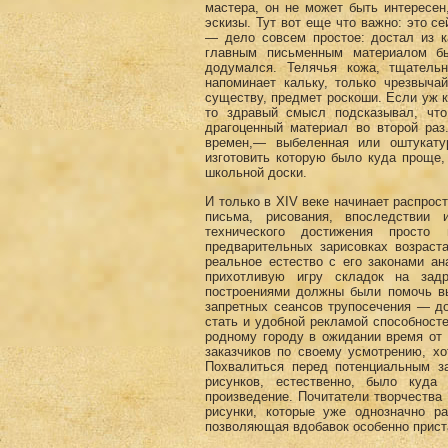
мастера, он не может быть интересен
эскизы. Тут вот еще что важно: это с
— дело совсем простое: достал из к
главным письменным материалом бы
додумался. Телячья кожа, тщательн
напоминает кальку, только чрезвыча
существу, предмет роскоши. Если уж к
то здравый смысл подсказывал, что
драгоценный материал во второй раз
времен,— выбеленная или оштукатур
изготовить которую было куда проще, 
школьной доски.
И только в XIV веке начинает распро
письма, рисования, впоследствии 
технического достижения просто
предварительных зарисовках возраст
реальное естество с его законами ан
прихотливую игру складок на задр
построениями должны были помочь вы
запретных сеансов трупосечения — до
стать и удобной рекламой способност
родному городу в ожидании время от
заказчиков по своему усмотрению, хо
Похвалиться перед потенциальным за
рисунков, естественно, было куда
произведение. Почитатели творчества
рисунки, которые уже однозначно ра
позволяющая вдобавок особенно приста