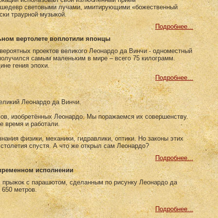
й шедевр световыми лучами, имитирующими «божественный
ски траурной музыкой.
Подробнее...
ьном вертолете воплотили японцы
вероятных проектов великого Леонардо да Винчи - одноместный
получился самым маленьким в мире – всего 75 килограмм.
ине гения эпохи.
Подробнее...
великий Леонардо да Винчи.
ов, изобретённых Леонардо. Мы поражаемся их совершенству.
е время и работали.
нания физики, механики, гидравлики, оптики. Но законы этих
столетия спустя. А что же открыл сам Леонардо?
Подробнее...
овременном исполнении
 прыжок с парашютом, сделанным по рисунку Леонардо да
 650 метров.
Подробнее...