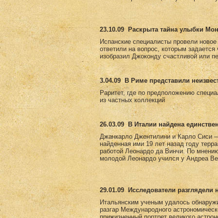
23.10.09
Раскрыта тайна улыбки Мо
Испанские специалисты провели новое
ответили на вопрос, которым задается
изобразил Джоконду счастливой или пе
3.04.09
В Риме представили неизвес
Раритет, где по предположению специа
из частных коллекций
26.03.09
В Италии найдена единстве
Джанкарло Джентилини и Карло Сиси —
найденная ими 19 лет назад году терр
работой Леонардо да Винчи. По мнению 
молодой Леонардо учился у Андреа Вер
29.01.09
Исследователи разглядели 
Итальянским ученым удалось обнаружи
разгар Международного астрономическ
прижизненный портрет великого астро