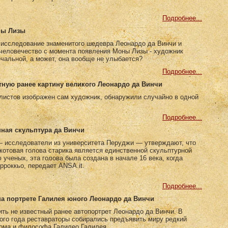
Подробнее...
ны Лизы
 исследование знаменитого шедевра Леонардо да Винчи и
 человечество с момента появления Моны Лизы - художник
чальной, а может, она вообще не улыбается?
Подробнее...
тную ранее картину великого Леонардо да Винчи
листов изображен сам художник, обнаружили случайно в одной
Подробнее...
нная скульптура да Винчи
 исследователи из университета Перуджи — утверждают, что
акотовая голова cтарика является единственной скульптурной
ученых, эта голова была создана в начале 16 века, когда
роккьо, передает ANSA.it.
Подробнее...
на портрете Галилея юного Леонардо да Винчи
ть не известный ранее автопортрет Леонардо да Винчи. В
ого года реставраторы собирались предъявить миру редкий
нома и философа Галилео Галилея.