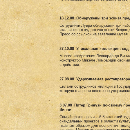
18.12.08
Обнаружены три эскиза пр
Сотрудники Лувра обнаружили три набр
итальянского художника эпохи Возрожд
Пресс со ссылкой на заявление музея.
27.10.08
Уникальная коллекция: код 
Многие изобретения Леонардо да Винчи
конструктор Микеле Ломбардии своими
в действии.
27.08.08
Удерживаемая реставратора
Силами сотрудников милиции в Госуда
которую с апреля незаконно удерживал
3.07.08
Питер Гринуэй по-своему пр
Винчи
Самый противоречивый британский худ
скандальных проектов в области культ
главным образом для восприятия моло
вечеря». Мастер художественных пров