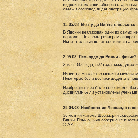
видеоинсталляций, обыграв старинны
свет» и сопроводив демонстрацию фре
15.05.08
Мечту да Винчи о персонал
В Японии реализован один из самых не
вертолет. По своим размерам аппарат 
Испытательный полет состоится на род
2.05.08
Леонардо да Винчи - физик?
2 мая 1506 года, 502 года назад умер 
Известно множество машин и механизм
Некоторые были воспроизведены в наш
Изобрести такое было невозможно без з
дисциплин были установлены учёными 
29.04.08
Изобретение Леонардо в с
36-летний житель Швейцарии совершил
Винчи. Прыжок был совершён с высоты
© AP