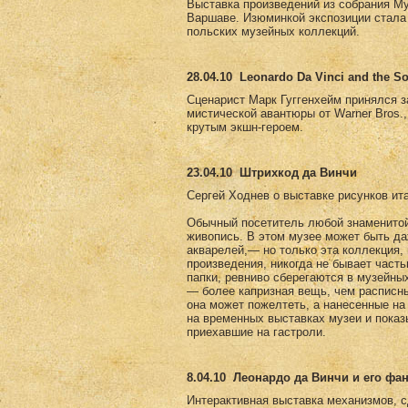
Выставка произведений из собрания Му
Варшаве. Изюминкой экспозиции стала 
польских музейных коллекций.
28.04.10
Leonardo Da Vinci and the So
Сценарист Марк Гуггенхейм принялся за 
мистической авантюры от Warner Bros.
крутым экшн-героем.
23.04.10
Штрихкод да Винчи
Сергей Ходнев о выставке рисунков ит
Обычный посетитель любой знаменитой 
живопись. В этом музее может быть да
акварелей,— но только эта коллекция,
произведения, никогда не бывает част
папки, ревниво сберегаются в музейны
— более капризная вещь, чем расписны
она может пожелтеть, а нанесенные на
на временных выставках музеи и пока
приехавшие на гастроли.
8.04.10
Леонардо да Винчи и его фа
Интерактивная выставка механизмов, с