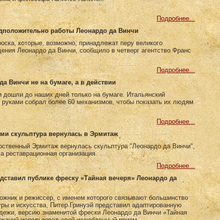
Подробнее...
едположительно работы Леонардо да Винчи
оска, которые, возможно, принадлежат перу великого
ения Леонардо да Винчи, сообщило в четверг агентство Франс
Подробнее...
да Винчи не на бумаге, а в действии
 дошли до наших дней только на бумаге. Итальянский
 руками собрал более 60 механизмов, чтобы показать их людям
Подробнее...
ми скульптура вернулась в Эрмитаж
рственный Эрмитаж вернулась скульптура "Леонардо да Винчи",
а реставрационная организация.
Подробнее...
едставил публике фреску «Тайная вечеря» Леонардо да
ожник и режиссер, с именем которого связывают большинство
уры и искусства, Питер Гринуэй представил адаптированную
дежи, версию знаменитой фрески Леонардо да Винчи «Тайная
окаций использовал свой излюбленный прием