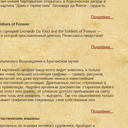
зея князей Чарторыских открылась в Королевском дворце в
картина "Дама с горностаем" Леонардо да Винчи - гордость
Подробнее...
ldiers of Forever
сценарий Leonardo Da Vinci and the Soldiers of Forever —
, в которой прославленный деятель Ренессанса предстанет
Подробнее...
альянского Возрождения в Британском музее
картинной галереи чаще всего видит живопись и только
же очень большая коллекция графики — гравюр, рисунков,
 включай она даже крупнейшие имена и известнейшие
ью постоянной экспозиции. Драгоценные листы, спрятанные в
х хранилищах, подобно архивным документам: старинная бумага
е холст или дерево, от слишком долгого пребывания на свету
 нее тушь или акварель — выгореть. Так что обыкновенно только
зывают графические сокровища, свои собственные или
Подробнее...
нтастические машины
деланных по эскизам великого художника, проходит в