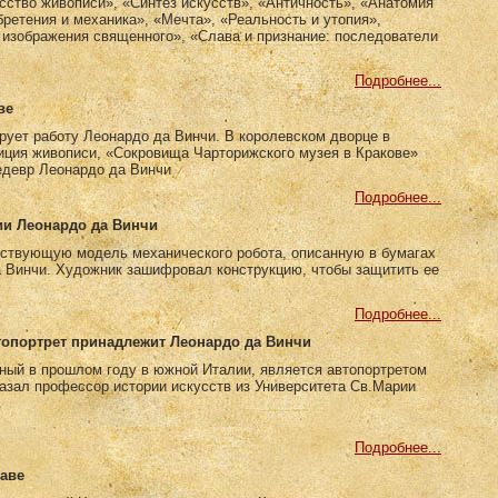
усство живописи», «Синтез искусств», «Античность», «Анатомия
ретения и механика», «Мечта», «Реальность и утопия»,
 изображения священного», «Слава и признание: последователи
Подробнее...
ве
рует работу Леонардо да Винчи. В королевском дворце в
иция живописи, «Сокровища Чарторижского музея в Кракове»
едевр Леонардо да Винчи
Подробнее...
ии Леонардо да Винчи
ствующую модель механического робота, описанную в бумагах
а Винчи. Художник зашифровал конструкцию, чтобы защитить ее
Подробнее...
опортрет принадлежит Леонардо да Винчи
ный в прошлом году в южной Италии, является автопортретом
азал профессор истории искусств из Университета Св.Марии
Подробнее...
шаве