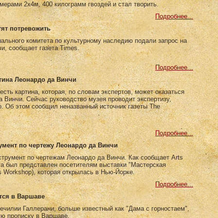
мерами 2x4м, 400 килограмм гвоздей и стал творить.
Подробнее...
тят потревожить
ального комитета по культурному наследию подали запрос на
и, сообщает газета Times.
Подробнее...
тина Леонардо да Винчи
сть картина, которая, по словам экспертов, может оказаться
а Винчи. Сейчас руководство музея проводит экспертизу,
о. Об этом сообщил неназванный источник газеты The
Подробнее...
мент по чертежу Леонардо да Винчи
трумент по чертежам Леонардо да Винчи. Как сообщает Arts
ьта был представлен посетителям выставки "Мастерская
’s Workshop), которая открылась в Нью-Йорке.
Подробнее...
тся в Варшаве
ечилии Галлерани, больше известный как "Дама с горностаем",
ую прописку в Варшаве.