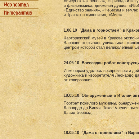
«Рисунок как основа», «Природа и иск
и физиономика: движения души», «Изоб
«Единство знания», «Небесам и земле:
и Трактат о живописи», «Миф».
1.06.10
"Дама в горностаем" в Крако
Чарторижский музей в Кракове экспони
Варшаве открылась уникальная экспоз
центром которой стал великолепный ш
24.05.10
Воссоздан робот конструкц
Инженерам удалось воспроизвести дей
художника и изобретателя Леонардо д
от копирования.
19.05.10
Обнаруженный в Италии авт
Портрет пожилого мужчины, обнаружен
Леонардо да Винчи. Такое мнение выск
Дэвид Бершад.
18.05.10
"Дама с горностаем" в Вар