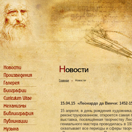
Н
ОВОСТИ
Главная
→
Новости
15.04.15
«Леонардо да Винчи: 1452-1
15 апреля, в день рождения художника
реконструированном, откроется самая 
выставка, посвящённая творчеству Ле
гениального мастера проводилась в 193
охватывает все периоды и сферы творч