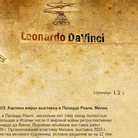
страницы:
1
,
2
›
519. Картина мира» выставка в Палаццо Реале, Милан
, в Палаццо Реале, несколько лет тому назад полностью
большая в Италии после II мировой войны ретроспективная
онардо да Винчи. Подобная объёмная выставка работ
9 г. Организованная властями Милана, выставка 2015 г.
ества великого художника, условно разделив их на 12 тем: