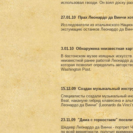
использовал гвозди. Он взял доску раз
27.01.10
Прах Леонардо да Винчи хо
Исследователи из итальянского Национ
эксгумацию останков Леонардо да Винч
3.01.10
Обнаружена неизвестная кар
В бостонском музее изящных искусств е
неизвестной ранее работой Леонардо д
которая позволит определить авторств
Washington Post.
15.12.09
Создан музыкальный инстру
Специалисты создали музыкальный инс
Beat, накануне гибрид клавесина и ал
Леонардо да Винчи" (Leonardo da Vinci
23.11.09
"Дама с горностаем" посели
Шедевр Леонардо да Винчи - портрет Ч
по всей вероятности, получит временн