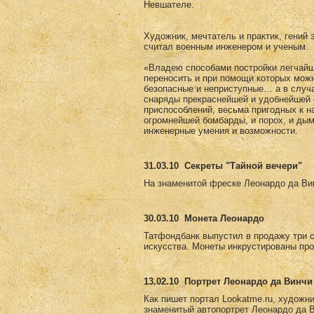
Невшателе.
Художник, мечтатель и практик, гений 
считал военным инженером и ученым.
«Владею способами постройки легчайши
переносить и при помощи которых мож
безопасные и неприступные… а в случ
снаряды прекраснейшей и удобнейшей 
приспособлений, весьма пригодных к н
огромнейшей бомбарды, и порох, и дым
инженерные умения и возможности.
31.03.10
Секреты "Тайной вечери"
На знаменитой фреске Леонардо да Вин
30.03.10
Монета Леонардо
Татфондбанк выпустил в продажу три 
искусства. Монеты инкрустированы пр
13.02.10
Портрет Леонардо да Винчи 
Как пишет портал Lookatme.ru, художни
знаменитый автопортрет Леонардо да Ви