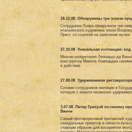
18.12.08
Обнаружены три эскиза пр
Сотрудники Лувра обнаружили три набр
итальянского художника эпохи Возрожд
Пресс со ссылкой на заявление музея.
27.10.08
Уникальная коллекция: код 
Многие изобретения Леонардо да Винчи
конструктор Микеле Ломбардии своими
в действии.
27.08.08
Удерживаемая реставратора
Силами сотрудников милиции в Госуда
которую с апреля незаконно удерживал
3.07.08
Питер Гринуэй по-своему пр
Винчи
Самый противоречивый британский худ
скандальных проектов в области культ
главным образом для восприятия моло
вечеря». Мастер художественных пров