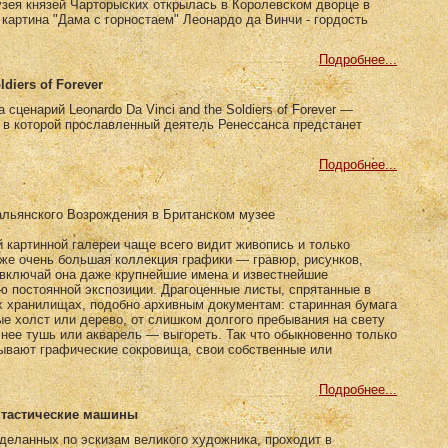
зея князей Чарторыских открылась в Королевском дворце в
картина "Дама с горностаем" Леонардо да Винчи - гордость
Подробнее...
ldiers of Forever
сценарий Leonardo Da Vinci and the Soldiers of Forever —
, в которой прославленный деятель Ренессанса предстанет
Подробнее...
альянского Возрождения в Британском музее
картинной галереи чаще всего видит живопись и только
же очень большая коллекция графики — гравюр, рисунков,
 включай она даже крупнейшие имена и известнейшие
ью постоянной экспозиции. Драгоценные листы, спрятанные в
х хранилищах, подобно архивным документам: старинная бумага
е холст или дерево, от слишком долгого пребывания на свету
 нее тушь или акварель — выгореть. Так что обыкновенно только
зывают графические сокровища, свои собственные или
Подробнее...
нтастические машины
деланных по эскизам великого художника, проходит в