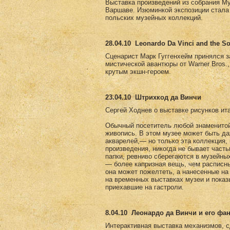
Выставка произведений из собрания Му
Варшаве. Изюминкой экспозиции стала 
польских музейных коллекций.
28.04.10
Leonardo Da Vinci and the So
Сценарист Марк Гуггенхейм принялся за 
мистической авантюры от Warner Bros.
крутым экшн-героем.
23.04.10
Штрихкод да Винчи
Сергей Ходнев о выставке рисунков ит
Обычный посетитель любой знаменитой 
живопись. В этом музее может быть да
акварелей,— но только эта коллекция,
произведения, никогда не бывает част
папки, ревниво сберегаются в музейны
— более капризная вещь, чем расписны
она может пожелтеть, а нанесенные на
на временных выставках музеи и пока
приехавшие на гастроли.
8.04.10
Леонардо да Винчи и его фа
Интерактивная выставка механизмов, с