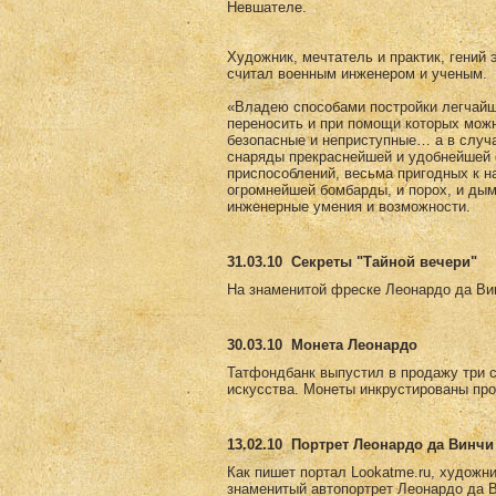
Невшателе.
Художник, мечтатель и практик, гений 
считал военным инженером и ученым.
«Владею способами постройки легчайши
переносить и при помощи которых мож
безопасные и неприступные… а в случ
снаряды прекраснейшей и удобнейшей 
приспособлений, весьма пригодных к н
огромнейшей бомбарды, и порох, и дым
инженерные умения и возможности.
31.03.10
Секреты "Тайной вечери"
На знаменитой фреске Леонардо да Вин
30.03.10
Монета Леонардо
Татфондбанк выпустил в продажу три 
искусства. Монеты инкрустированы пр
13.02.10
Портрет Леонардо да Винчи 
Как пишет портал Lookatme.ru, художни
знаменитый автопортрет Леонардо да Ви