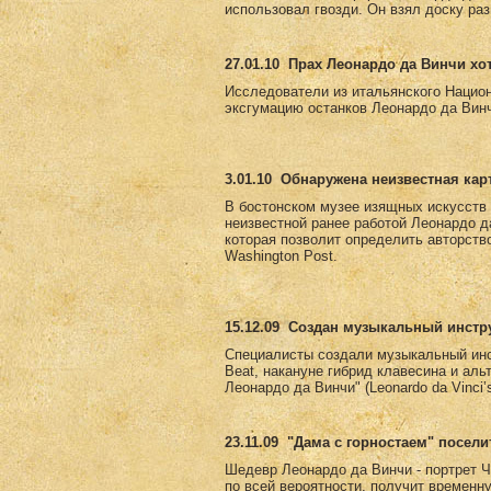
использовал гвозди. Он взял доску раз
27.01.10
Прах Леонардо да Винчи хо
Исследователи из итальянского Национ
эксгумацию останков Леонардо да Винч
3.01.10
Обнаружена неизвестная кар
В бостонском музее изящных искусств е
неизвестной ранее работой Леонардо д
которая позволит определить авторств
Washington Post.
15.12.09
Создан музыкальный инстру
Специалисты создали музыкальный инс
Beat, накануне гибрид клавесина и ал
Леонардо да Винчи" (Leonardo da Vinci
23.11.09
"Дама с горностаем" посели
Шедевр Леонардо да Винчи - портрет Ч
по всей вероятности, получит временн