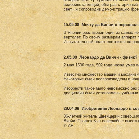
видеоинсталляций, обыграв старинны
свет» и сопроводив демонстрацию фре
15.05.08
Мечту да Винчи о персонал
В Японии реализован один из самых не
вертолет. По своим размерам аппарат 
Испытательный полет состоится на род
2.05.08
Леонардо да Винчи - физик?
2 мая 1506 года, 502 года назад умер 
Известно множество машин и механизм
Некоторые были воспроизведены в наш
Изобрести такое было невозможно без з
дисциплин были установлены учёными 
29.04.08
Изобретение Леонардо в с
36-летний житель Швейцарии совершил
Винчи. Прыжок был совершён с высоты
© AP