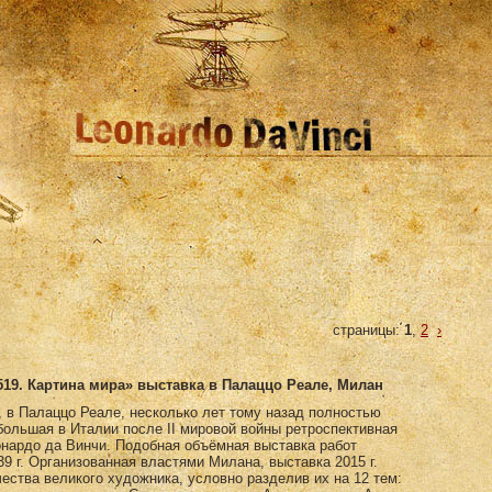
страницы:
1
,
2
›
519. Картина мира» выставка в Палаццо Реале, Милан
, в Палаццо Реале, несколько лет тому назад полностью
большая в Италии после II мировой войны ретроспективная
онардо да Винчи. Подобная объёмная выставка работ
9 г. Организованная властями Милана, выставка 2015 г.
ества великого художника, условно разделив их на 12 тем: