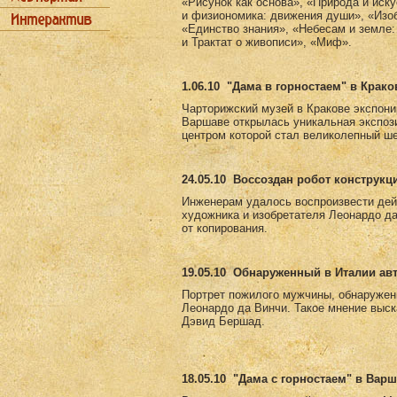
«Рисунок как основа», «Природа и иск
и физиономика: движения души», «Изоб
«Единство знания», «Небесам и земле:
и Трактат о живописи», «Миф».
1.06.10
"Дама в горностаем" в Крако
Чарторижский музей в Кракове экспони
Варшаве открылась уникальная экспоз
центром которой стал великолепный ш
24.05.10
Воссоздан робот конструкц
Инженерам удалось воспроизвести дей
художника и изобретателя Леонардо д
от копирования.
19.05.10
Обнаруженный в Италии авт
Портрет пожилого мужчины, обнаружен
Леонардо да Винчи. Такое мнение выск
Дэвид Бершад.
18.05.10
"Дама с горностаем" в Вар