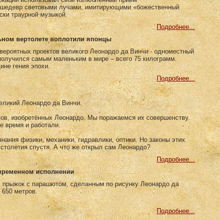
й шедевр световыми лучами, имитирующими «божественный
ски траурной музыкой.
Подробнее...
ьном вертолете воплотили японцы
вероятных проектов великого Леонардо да Винчи - одноместный
получился самым маленьким в мире – всего 75 килограмм.
ине гения эпохи.
Подробнее...
великий Леонардо да Винчи.
ов, изобретённых Леонардо. Мы поражаемся их совершенству.
е время и работали.
нания физики, механики, гидравлики, оптики. Но законы этих
столетия спустя. А что же открыл сам Леонардо?
Подробнее...
овременном исполнении
 прыжок с парашютом, сделанным по рисунку Леонардо да
 650 метров.
Подробнее...