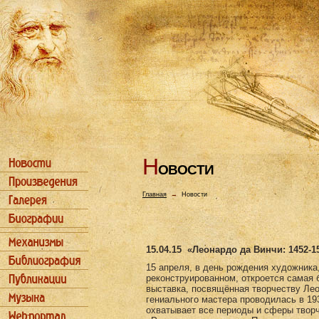
Н
ОВОСТИ
Главная
→
Новости
15.04.15
«Леонардо да Винчи: 1452-1
15 апреля, в день рождения художника
реконструированном, откроется самая 
выставка, посвящённая творчеству Ле
гениального мастера проводилась в 193
охватывает все периоды и сферы творч