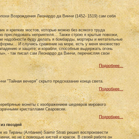
эпохи Возрождения Леонардо да Винчи (1452- 1519) сам себя
х и крепких мостов, которые можно без всякого труда
но преследовать неприятеля… Также строю я крытые повозки,
ае надобности буду делать я бомбарды, мортиры и метательные
формы… И случись сражение на море, есть у меня множество
ападению и защите; и корабли, способные выдержать огонь
ы», - так писал сам Леонардо да Винчи, перечисляя свои
Подробнее...
чи "Тайная вечеря" скрыто предсказание конца света.
Подробнее...
серебряные монеты с изображением шедевров мирового
озрачными кристаллами Сваровски.
Подробнее...
из гвоздей
к из Тираны (Албания) Saimir Strati решил воспроизвести
нчи, но не с помощью кистей и красок. В своей работе он