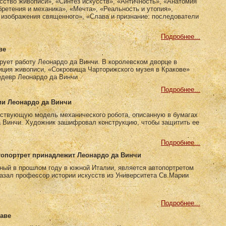
усство живописи», «Синтез искусств», «Античность», «Анатомия
ретения и механика», «Мечта», «Реальность и утопия»,
 изображения священного», «Слава и признание: последователи
Подробнее...
ве
рует работу Леонардо да Винчи. В королевском дворце в
иция живописи, «Сокровища Чарторижского музея в Кракове»
едевр Леонардо да Винчи
Подробнее...
ии Леонардо да Винчи
ствующую модель механического робота, описанную в бумагах
а Винчи. Художник зашифровал конструкцию, чтобы защитить ее
Подробнее...
опортрет принадлежит Леонардо да Винчи
ный в прошлом году в южной Италии, является автопортретом
азал профессор истории искусств из Университета Св.Марии
Подробнее...
шаве