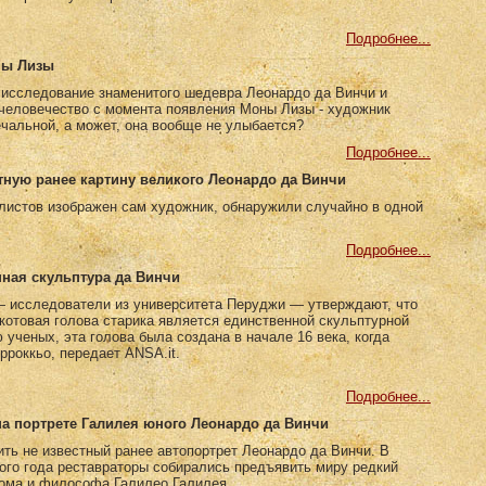
Подробнее...
ны Лизы
 исследование знаменитого шедевра Леонардо да Винчи и
 человечество с момента появления Моны Лизы - художник
чальной, а может, она вообще не улыбается?
Подробнее...
тную ранее картину великого Леонардо да Винчи
листов изображен сам художник, обнаружили случайно в одной
Подробнее...
нная скульптура да Винчи
 исследователи из университета Перуджи — утверждают, что
акотовая голова cтарика является единственной скульптурной
ученых, эта голова была создана в начале 16 века, когда
роккьо, передает ANSA.it.
Подробнее...
на портрете Галилея юного Леонардо да Винчи
ть не известный ранее автопортрет Леонардо да Винчи. В
ого года реставраторы собирались предъявить миру редкий
нома и философа Галилео Галилея.