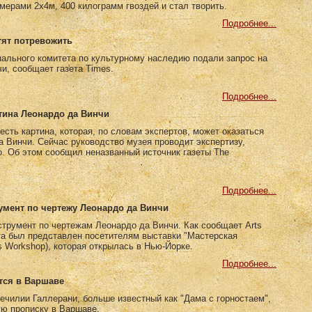
мерами 2x4м, 400 килограмм гвоздей и стал творить.
Подробнее...
тят потревожить
ального комитета по культурному наследию подали запрос на
и, сообщает газета Times.
Подробнее...
тина Леонардо да Винчи
сть картина, которая, по словам экспертов, может оказаться
а Винчи. Сейчас руководство музея проводит экспертизу,
о. Об этом сообщил неназванный источник газеты The
Подробнее...
мент по чертежу Леонардо да Винчи
трумент по чертежам Леонардо да Винчи. Как сообщает Arts
ьта был представлен посетителям выставки "Мастерская
’s Workshop), которая открылась в Нью-Йорке.
Подробнее...
тся в Варшаве
ечилии Галлерани, больше известный как "Дама с горностаем",
ую прописку в Варшаве.