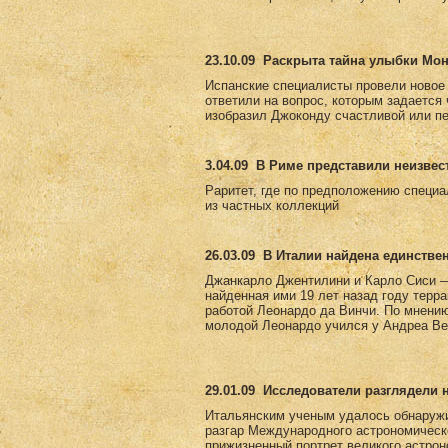
23.10.09
Раскрыта тайна улыбки Мо
Испанские специалисты провели новое
ответили на вопрос, которым задается
изобразил Джоконду счастливой или пе
3.04.09
В Риме представили неизвес
Раритет, где по предположению специа
из частных коллекций
26.03.09
В Италии найдена единстве
Джанкарло Джентилини и Карло Сиси —
найденная ими 19 лет назад году терр
работой Леонардо да Винчи. По мнению 
молодой Леонардо учился у Андреа Вер
29.01.09
Исследователи разглядели 
Итальянским ученым удалось обнаружи
разгар Международного астрономическ
прижизненный портрет великого астро