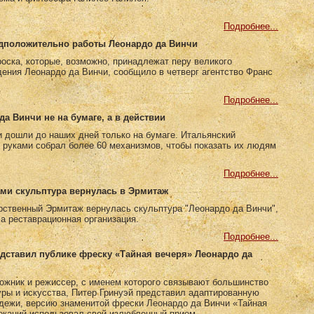
Подробнее...
едположительно работы Леонардо да Винчи
оска, которые, возможно, принадлежат перу великого
ения Леонардо да Винчи, сообщило в четверг агентство Франс
Подробнее...
да Винчи не на бумаге, а в действии
 дошли до наших дней только на бумаге. Итальянский
 руками собрал более 60 механизмов, чтобы показать их людям
Подробнее...
ми скульптура вернулась в Эрмитаж
рственный Эрмитаж вернулась скульптура "Леонардо да Винчи",
а реставрационная организация.
Подробнее...
едставил публике фреску «Тайная вечеря» Леонардо да
ожник и режиссер, с именем которого связывают большинство
уры и искусства, Питер Гринуэй представил адаптированную
дежи, версию знаменитой фрески Леонардо да Винчи «Тайная
окаций использовал свой излюбленный прием