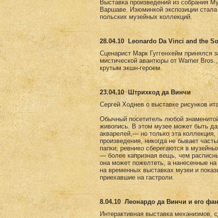
Выставка произведений из собрания Му
Варшаве. Изюминкой экспозиции стала 
польских музейных коллекций.
28.04.10
Leonardo Da Vinci and the So
Сценарист Марк Гуггенхейм принялся за 
мистической авантюры от Warner Bros.
крутым экшн-героем.
23.04.10
Штрихкод да Винчи
Сергей Ходнев о выставке рисунков ит
Обычный посетитель любой знаменитой 
живопись. В этом музее может быть да
акварелей,— но только эта коллекция,
произведения, никогда не бывает част
папки, ревниво сберегаются в музейны
— более капризная вещь, чем расписны
она может пожелтеть, а нанесенные на
на временных выставках музеи и пока
приехавшие на гастроли.
8.04.10
Леонардо да Винчи и его фа
Интерактивная выставка механизмов, с