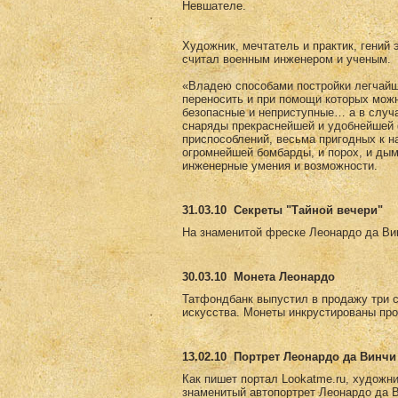
Невшателе.
Художник, мечтатель и практик, гений 
считал военным инженером и ученым.
«Владею способами постройки легчайши
переносить и при помощи которых мож
безопасные и неприступные… а в случ
снаряды прекраснейшей и удобнейшей 
приспособлений, весьма пригодных к н
огромнейшей бомбарды, и порох, и дым
инженерные умения и возможности.
31.03.10
Секреты "Тайной вечери"
На знаменитой фреске Леонардо да Вин
30.03.10
Монета Леонардо
Татфондбанк выпустил в продажу три 
искусства. Монеты инкрустированы пр
13.02.10
Портрет Леонардо да Винчи 
Как пишет портал Lookatme.ru, художни
знаменитый автопортрет Леонардо да Ви