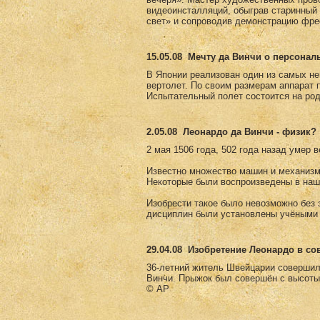
видеоинсталляций, обыграв старинны
свет» и сопроводив демонстрацию фре
15.05.08
Мечту да Винчи о персонал
В Японии реализован один из самых не
вертолет. По своим размерам аппарат 
Испытательный полет состоится на род
2.05.08
Леонардо да Винчи - физик?
2 мая 1506 года, 502 года назад умер 
Известно множество машин и механизм
Некоторые были воспроизведены в наш
Изобрести такое было невозможно без з
дисциплин были установлены учёными 
29.04.08
Изобретение Леонардо в с
36-летний житель Швейцарии совершил
Винчи. Прыжок был совершён с высоты
© AP