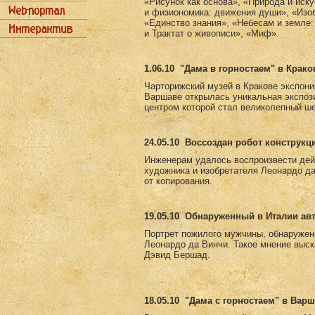
«Рисунок как основа», «Природа и иск
и физиономика: движения души», «Изоб
«Единство знания», «Небесам и земле:
и Трактат о живописи», «Миф».
1.06.10
"Дама в горностаем" в Крако
Чарторижский музей в Кракове экспони
Варшаве открылась уникальная экспоз
центром которой стал великолепный ш
24.05.10
Воссоздан робот конструкц
Инженерам удалось воспроизвести дей
художника и изобретателя Леонардо д
от копирования.
19.05.10
Обнаруженный в Италии авт
Портрет пожилого мужчины, обнаружен
Леонардо да Винчи. Такое мнение выск
Дэвид Бершад.
18.05.10
"Дама с горностаем" в Вар