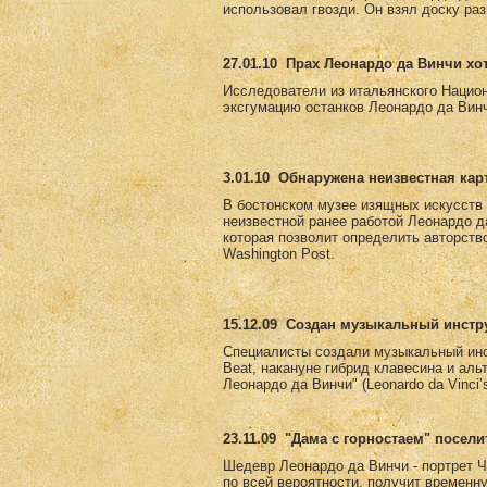
использовал гвозди. Он взял доску раз
27.01.10
Прах Леонардо да Винчи хо
Исследователи из итальянского Национ
эксгумацию останков Леонардо да Винч
3.01.10
Обнаружена неизвестная кар
В бостонском музее изящных искусств е
неизвестной ранее работой Леонардо д
которая позволит определить авторств
Washington Post.
15.12.09
Создан музыкальный инстру
Специалисты создали музыкальный инс
Beat, накануне гибрид клавесина и ал
Леонардо да Винчи" (Leonardo da Vinci
23.11.09
"Дама с горностаем" посели
Шедевр Леонардо да Винчи - портрет Ч
по всей вероятности, получит временн