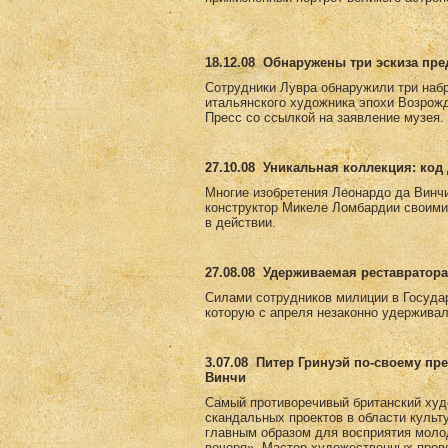
18.12.08
Обнаружены три эскиза пр
Сотрудники Лувра обнаружили три набр
итальянского художника эпохи Возрожд
Пресс со ссылкой на заявление музея.
27.10.08
Уникальная коллекция: код 
Многие изобретения Леонардо да Винчи
конструктор Микеле Ломбардии своими
в действии.
27.08.08
Удерживаемая реставратора
Силами сотрудников милиции в Госуда
которую с апреля незаконно удерживал
3.07.08
Питер Гринуэй по-своему пр
Винчи
Самый противоречивый британский худ
скандальных проектов в области культ
главным образом для восприятия моло
вечеря». Мастер художественных пров