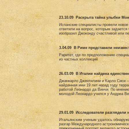
23.10.09
Раскрыта тайна улыбки Мо
Испанские специалисты провели новое
ответили на вопрос, которым задается
изобразил Джоконду счастливой или пе
3.04.09
В Риме представили неизвес
Раритет, где по предположению специа
из частных коллекций
26.03.09
В Италии найдена единстве
Джанкарло Джентилини и Карло Сиси —
найденная ими 19 лет назад году терр
работой Леонардо да Винчи. По мнению 
молодой Леонардо учился у Андреа Вер
29.01.09
Исследователи разглядели 
Итальянским ученым удалось обнаружи
разгар Международного астрономическ
прижизненный портрет великого астро