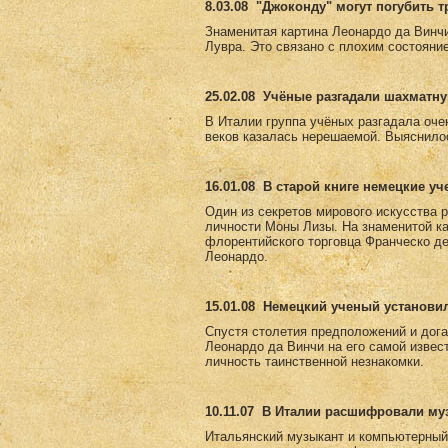
8.03.08
"Джоконду" могут погубить 
Знаменитая картина Леонардо да Винч
Лувра. Это связано с плохим состояни
25.02.08
Учёные разгадали шахматну
В Италии группа учёных разгадала оче
веков казалась нерешаемой. Выяснилос
16.01.08
В старой книге немецкие у
Один из секретов мирового искусства 
личности Моны Лизы. На знаменитой к
флорентийского торговца Франческо де
Леонардо.
15.01.08
Немецкий ученый установи
Спустя столетия предположений и дога
Леонардо да Винчи на его самой извес
личность таинственной незнакомки.
10.11.07
В Италии расшифровали му
Итальянский музыкант и компьютерный