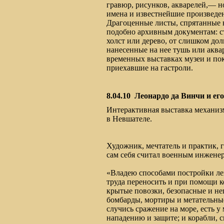
гравюр, рисунков, акварелей,— н
имена и известнейшие произведен
Драгоценные листы, спрятанные 
подобно архивным документам: с
холст или дерево, от слишком дол
нанесенные на нее тушь или аква
временных выставках музеи и по
приехавшие на гастроли.
8.04.10
Леонардо да Винчи и е
Интерактивная выставка механизм
в Невшателе.
Художник, мечтатель и практик, 
сам себя считал военным инжене
«Владею способами постройки ле
труда переносить и при помощи 
крытые повозки, безопасные и не
бомбарды, мортиры и метательн
случись сражение на море, есть 
нападению и защите; и корабли,