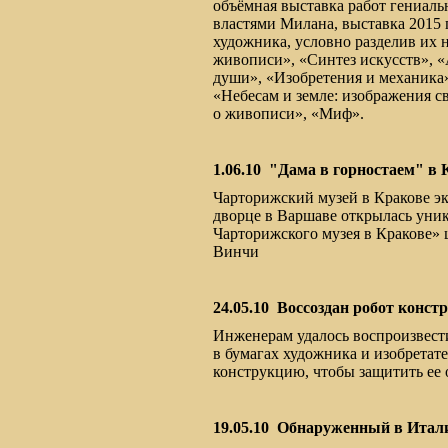
объёмная выставка работ гениаль
властями Милана, выставка 2015 
художника, условно разделив их н
живописи», «Синтез искусств», 
души», «Изобретения и механика»
«Небесам и земле: изображения с
о живописи», «Миф».
1.06.10
"Дама в горностаем" в 
Чарторижский музей в Кракове эк
дворце в Варшаве открылась уни
Чарторижского музея в Кракове» 
Винчи
24.05.10
Воссоздан робот конст
Инженерам удалось воспроизвест
в бумагах художника и изобрета
конструкцию, чтобы защитить ее 
19.05.10
Обнаруженный в Итали