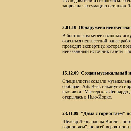
Исследователи из итальянского 
запрос на эксгумацию останков Ле
3.01.10
Обнаружена неизвестная
В бостонском музее изящных искус
оказаться неизвестной ранее раб
проводит экспертизу, которая по
неназванный источник газеты The 
15.12.09
Создан музыкальный и
Специалисты создали музыкальны
сообщает Arts Beat, накануне гиб
выставки "Мастерская Леонардо да
открылась в Нью-Йорке.
23.11.09
"Дама с горностаем" п
Шедевр Леонардо да Винчи - порт
горностаем", по всей вероятност