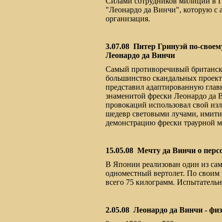
Силами сотрудников милиции в Г
"Леонардо да Винчи", которую с 
организация.
3.07.08
Питер Гринуэй по-своем
Леонардо да Винчи
Самый противоречивый британски
большинство скандальных проекто
представил адаптированную глав
знаменитой фрески Леонардо да 
провокаций использовал свой из
шедевр световыми лучами, имит
демонстрацию фрески траурной м
15.05.08
Мечту да Винчи о перс
В Японии реализован один из сам
одноместный вертолет. По своим 
всего 75 килограмм. Испытательн
2.05.08
Леонардо да Винчи - фи