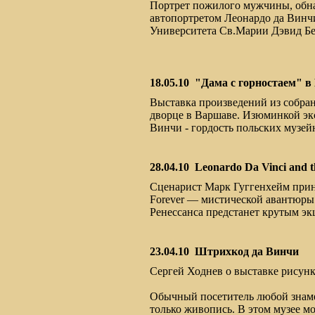
Портрет пожилого мужчины, обн
автопортретом Леонардо да Винчи
Университета Св.Марии Дэвид Б
18.05.10
"Дама с горностаем" в
Выставка произведений из собра
дворце в Варшаве. Изюминкой экс
Винчи - гордость польских музей
28.04.10
Leonardo Da Vinci and th
Сценарист Марк Гуггенхейм принял
Forever — мистической авантюры 
Ренессанса предстанет крутым эк
23.04.10
Штрихкод да Винчи
Сергей Ходнев о выставке рисунк
Обычный посетитель любой знаме
только живопись. В этом музее м