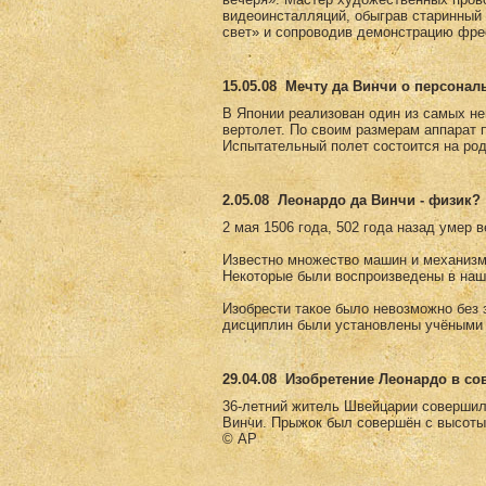
видеоинсталляций, обыграв старинны
свет» и сопроводив демонстрацию фре
15.05.08
Мечту да Винчи о персонал
В Японии реализован один из самых не
вертолет. По своим размерам аппарат 
Испытательный полет состоится на род
2.05.08
Леонардо да Винчи - физик?
2 мая 1506 года, 502 года назад умер 
Известно множество машин и механизм
Некоторые были воспроизведены в наш
Изобрести такое было невозможно без з
дисциплин были установлены учёными 
29.04.08
Изобретение Леонардо в с
36-летний житель Швейцарии совершил
Винчи. Прыжок был совершён с высоты
© AP