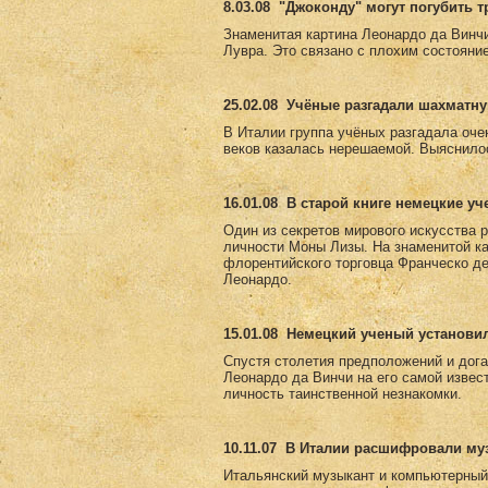
8.03.08
"Джоконду" могут погубить 
Знаменитая картина Леонардо да Винч
Лувра. Это связано с плохим состояни
25.02.08
Учёные разгадали шахматну
В Италии группа учёных разгадала оче
веков казалась нерешаемой. Выяснилос
16.01.08
В старой книге немецкие у
Один из секретов мирового искусства 
личности Моны Лизы. На знаменитой к
флорентийского торговца Франческо де
Леонардо.
15.01.08
Немецкий ученый установи
Спустя столетия предположений и дога
Леонардо да Винчи на его самой извес
личность таинственной незнакомки.
10.11.07
В Италии расшифровали му
Итальянский музыкант и компьютерный