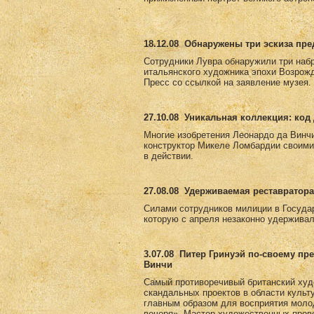
18.12.08
Обнаружены три эскиза пр
Сотрудники Лувра обнаружили три набр
итальянского художника эпохи Возрожд
Пресс со ссылкой на заявление музея.
27.10.08
Уникальная коллекция: код 
Многие изобретения Леонардо да Винчи
конструктор Микеле Ломбардии своими
в действии.
27.08.08
Удерживаемая реставратора
Силами сотрудников милиции в Госуда
которую с апреля незаконно удерживал
3.07.08
Питер Гринуэй по-своему пр
Винчи
Самый противоречивый британский худ
скандальных проектов в области культ
главным образом для восприятия моло
вечеря». Мастер художественных пров