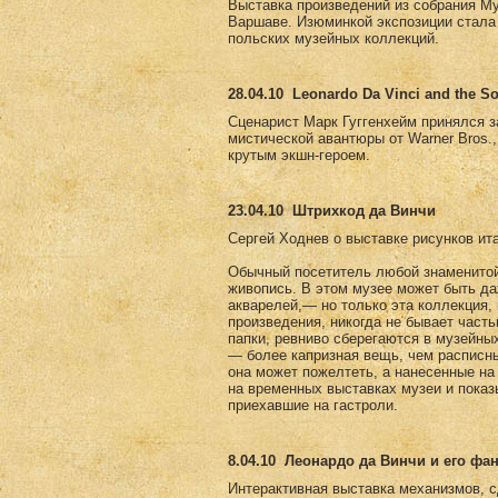
Выставка произведений из собрания Му
Варшаве. Изюминкой экспозиции стала 
польских музейных коллекций.
28.04.10
Leonardo Da Vinci and the So
Сценарист Марк Гуггенхейм принялся за 
мистической авантюры от Warner Bros.
крутым экшн-героем.
23.04.10
Штрихкод да Винчи
Сергей Ходнев о выставке рисунков ит
Обычный посетитель любой знаменитой 
живопись. В этом музее может быть да
акварелей,— но только эта коллекция,
произведения, никогда не бывает част
папки, ревниво сберегаются в музейны
— более капризная вещь, чем расписны
она может пожелтеть, а нанесенные на
на временных выставках музеи и пока
приехавшие на гастроли.
8.04.10
Леонардо да Винчи и его фа
Интерактивная выставка механизмов, с