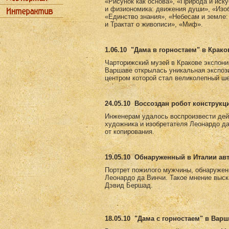
«Рисунок как основа», «Природа и иск
и физиономика: движения души», «Изоб
«Единство знания», «Небесам и земле:
и Трактат о живописи», «Миф».
1.06.10
"Дама в горностаем" в Крако
Чарторижский музей в Кракове экспони
Варшаве открылась уникальная экспоз
центром которой стал великолепный ш
24.05.10
Воссоздан робот конструкц
Инженерам удалось воспроизвести дей
художника и изобретателя Леонардо д
от копирования.
19.05.10
Обнаруженный в Италии авт
Портрет пожилого мужчины, обнаружен
Леонардо да Винчи. Такое мнение выск
Дэвид Бершад.
18.05.10
"Дама с горностаем" в Вар