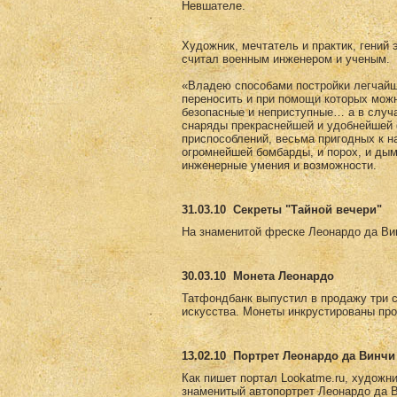
Невшателе.
Художник, мечтатель и практик, гений 
считал военным инженером и ученым.
«Владею способами постройки легчайши
переносить и при помощи которых мож
безопасные и неприступные… а в случ
снаряды прекраснейшей и удобнейшей 
приспособлений, весьма пригодных к н
огромнейшей бомбарды, и порох, и дым
инженерные умения и возможности.
31.03.10
Секреты "Тайной вечери"
На знаменитой фреске Леонардо да Вин
30.03.10
Монета Леонардо
Татфондбанк выпустил в продажу три 
искусства. Монеты инкрустированы пр
13.02.10
Портрет Леонардо да Винчи 
Как пишет портал Lookatme.ru, художни
знаменитый автопортрет Леонардо да Ви