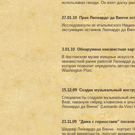
использовал гвозди. Он взял доску раз
27.01.10
Прах Леонардо да Винчи хо
Исследователи из итальянского Национ
эксгумацию останков Леонардо да Винч
3.01.10
Обнаружена неизвестная кар
В бостонском музее изящных искусств е
неизвестной ранее работой Леонардо д
которая позволит определить авторств
Washington Post.
15.12.09
Создан музыкальный инстру
Специалисты создали музыкальный инс
Beat, накануне гибрид клавесина и ал
Леонардо да Винчи" (Leonardo da Vinci
23.11.09
"Дама с горностаем" посели
Шедевр Леонардо да Винчи - портрет Ч
по всей вероятности, получит временн