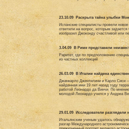
23.10.09
Раскрыта тайна улыбки Мо
Испанские специалисты провели новое
ответили на вопрос, которым задается
изобразил Джоконду счастливой или пе
3.04.09
В Риме представили неизвес
Раритет, где по предположению специа
из частных коллекций
26.03.09
В Италии найдена единстве
Джанкарло Джентилини и Карло Сиси —
найденная ими 19 лет назад году терр
работой Леонардо да Винчи. По мнению 
молодой Леонардо учился у Андреа Вер
29.01.09
Исследователи разглядели 
Итальянским ученым удалось обнаружи
разгар Международного астрономическ
прижизненный портрет великого астро