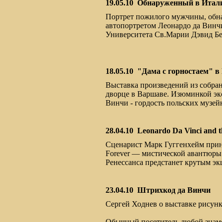
19.05.10
Обнаруженный в Итали
Портрет пожилого мужчины, обн
автопортретом Леонардо да Винчи
Университета Св.Марии Дэвид Б
18.05.10
"Дама с горностаем" в
Выставка произведений из собра
дворце в Варшаве. Изюминкой экс
Винчи - гордость польских музей
28.04.10
Leonardo Da Vinci and th
Сценарист Марк Гуггенхейм принял
Forever — мистической авантюры 
Ренессанса предстанет крутым эк
23.04.10
Штрихкод да Винчи
Сергей Ходнев о выставке рисунк
Обычный посетитель любой знаме