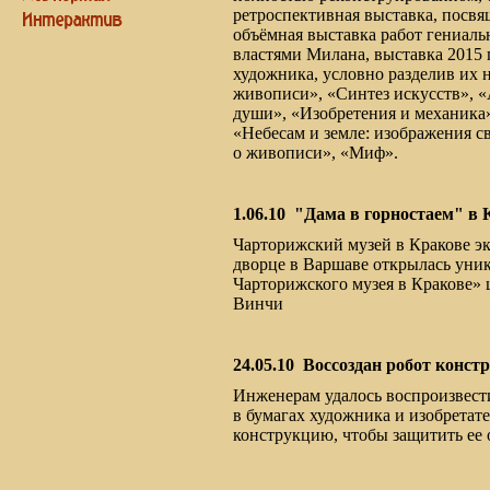
ретроспективная выставка, посвя
объёмная выставка работ гениаль
властями Милана, выставка 2015 
художника, условно разделив их н
живописи», «Синтез искусств», 
души», «Изобретения и механика»
«Небесам и земле: изображения с
о живописи», «Миф».
1.06.10
"Дама в горностаем" в 
Чарторижский музей в Кракове эк
дворце в Варшаве открылась уни
Чарторижского музея в Кракове» 
Винчи
24.05.10
Воссоздан робот конст
Инженерам удалось воспроизвест
в бумагах художника и изобрета
конструкцию, чтобы защитить ее 