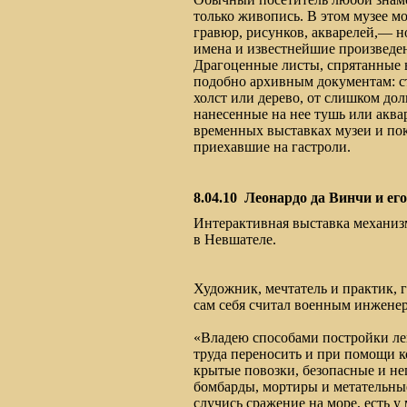
только живопись. В этом музее м
гравюр, рисунков, акварелей,— н
имена и известнейшие произведен
Драгоценные листы, спрятанные 
подобно архивным документам: с
холст или дерево, от слишком дол
нанесенные на нее тушь или аква
временных выставках музеи и по
приехавшие на гастроли.
8.04.10
Леонардо да Винчи и е
Интерактивная выставка механизм
в Невшателе.
Художник, мечтатель и практик, 
сам себя считал военным инжене
«Владею способами постройки ле
труда переносить и при помощи 
крытые повозки, безопасные и не
бомбарды, мортиры и метательн
случись сражение на море, есть 