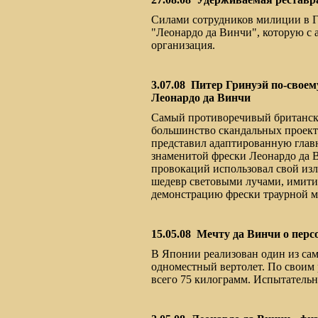
Силами сотрудников милиции в Г
"Леонардо да Винчи", которую с 
организация.
3.07.08
Питер Гринуэй по-своем
Леонардо да Винчи
Самый противоречивый британски
большинство скандальных проекто
представил адаптированную глав
знаменитой фрески Леонардо да 
провокаций использовал свой из
шедевр световыми лучами, имит
демонстрацию фрески траурной м
15.05.08
Мечту да Винчи о перс
В Японии реализован один из сам
одноместный вертолет. По своим 
всего 75 килограмм. Испытательн