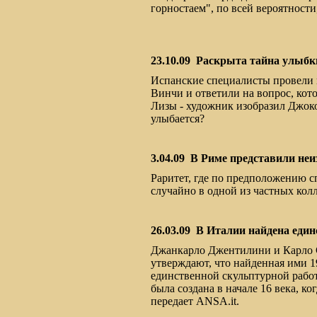
горностаем", по всей вероятност
23.10.09
Раскрыта тайна улыб
Испанские специалисты провели 
Винчи и ответили на вопрос, кот
Лизы - художник изобразил Джоко
улыбается?
3.04.09
В Риме представили неи
Раритет, где по предположению 
случайно в одной из частных кол
26.03.09
В Италии найдена един
Джанкарло Джентилини и Карло 
утверждают, что найденная ими 19
единственной скульптурной рабо
была создана в начале 16 века, к
передает ANSA.it.