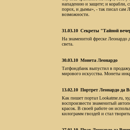
нападению и защите; и корабли,
порох, и дымы», - так писал сам
возможности.
31.03.10
Секреты "Тайной вече
На знаменитой фреске Леонардо д
света.
30.03.10
Монета Леонардо
Татфондбанк выпустил в продажу
мирового искусства. Монеты инк
13.02.10
Портрет Леонардо да В
Как пишет портал Lookatme.ru, ху
воспроизвести знаменитый автопо
красок. В своей работе он исполь
килограмм гвоздей и стал творить
27.01.10
Прах Леонардо да Винч