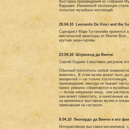
Выставка произведений из собрания Му
Варшаве. Изюминкой экспозиции стала 
польских музейных коллекций.
28.04.10
Leonardo Da Vinci and the So
Сценарист Марк Гуггенхейм принялся за 
мистической авантюры от Warner Bros.
крутым экшн-героем.
23.04.10
Штрихкод да Винчи
Сергей Ходнев о выставке рисунков ит
Обычный посетитель любой знаменитой 
живопись. В этом музее может быть да
акварелей,— но только эта коллекция,
произведения, никогда не бывает част
папки, ревниво сберегаются в музейны
— более капризная вещь, чем расписны
она может пожелтеть, а нанесенные на
на временных выставках музеи и пока
приехавшие на гастроли.
8.04.10
Леонардо да Винчи и его фа
Интерактивная выставка механизмов, с