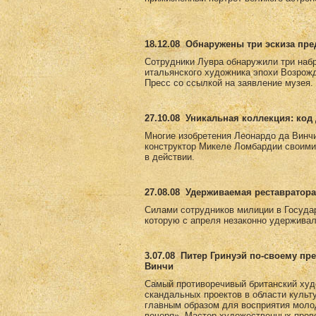
18.12.08
Обнаружены три эскиза пр
Сотрудники Лувра обнаружили три набр
итальянского художника эпохи Возрожд
Пресс со ссылкой на заявление музея.
27.10.08
Уникальная коллекция: код 
Многие изобретения Леонардо да Винчи
конструктор Микеле Ломбардии своими
в действии.
27.08.08
Удерживаемая реставратора
Силами сотрудников милиции в Госуда
которую с апреля незаконно удерживал
3.07.08
Питер Гринуэй по-своему пр
Винчи
Самый противоречивый британский худ
скандальных проектов в области культ
главным образом для восприятия моло
вечеря». Мастер художественных пров