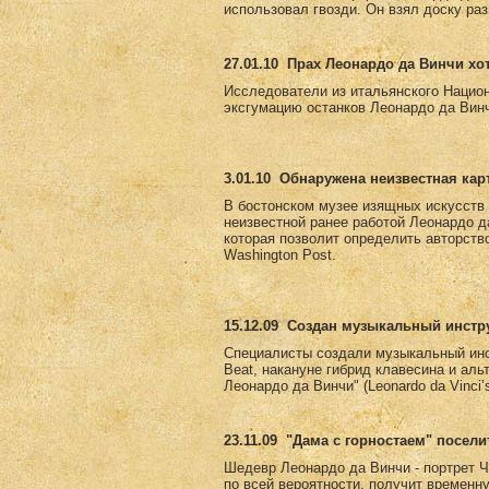
использовал гвозди. Он взял доску раз
27.01.10
Прах Леонардо да Винчи хо
Исследователи из итальянского Национ
эксгумацию останков Леонардо да Винч
3.01.10
Обнаружена неизвестная кар
В бостонском музее изящных искусств е
неизвестной ранее работой Леонардо д
которая позволит определить авторств
Washington Post.
15.12.09
Создан музыкальный инстру
Специалисты создали музыкальный инс
Beat, накануне гибрид клавесина и ал
Леонардо да Винчи" (Leonardo da Vinci
23.11.09
"Дама с горностаем" посели
Шедевр Леонардо да Винчи - портрет Ч
по всей вероятности, получит временн