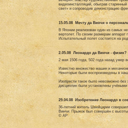
видеоинсталляций, обыграв старинны
свет» и сопроводив демонстрацию фре
15.05.08
Мечту да Винчи о персонал
В Японии реализован один из самых не
вертолет. По своим размерам аппарат 
Испытательный полет состоится на род
2.05.08
Леонардо да Винчи - физик?
2 мая 1506 года, 502 года назад умер 
Известно множество машин и механизм
Некоторые были воспроизведены в наш
Изобрести такое было невозможно без з
дисциплин были установлены учёными 
29.04.08
Изобретение Леонардо в с
36-летний житель Швейцарии совершил
Винчи. Прыжок был совершён с высоты
© AP