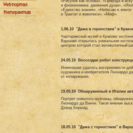
«Рисунок как основа», «Природа и иск
и физиономика: движения души», «Изоб
«Единство знания», «Небесам и земле:
и Трактат о живописи», «Миф».
1.06.10
"Дама в горностаем" в Крако
Чарторижский музей в Кракове экспони
Варшаве открылась уникальная экспоз
центром которой стал великолепный ш
24.05.10
Воссоздан робот конструкц
Инженерам удалось воспроизвести дей
художника и изобретателя Леонардо д
от копирования.
19.05.10
Обнаруженный в Италии авт
Портрет пожилого мужчины, обнаружен
Леонардо да Винчи. Такое мнение выск
Дэвид Бершад.
18.05.10
"Дама с горностаем" в Вар