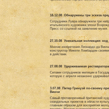
18.12.08
Обнаружены три эскиза пр
Сотрудники Лувра обнаружили три набр
итальянского художника эпохи Возрожд
Пресс со ссылкой на заявление музея.
27.10.08
Уникальная коллекция: код 
Многие изобретения Леонардо да Винчи
конструктор Микеле Ломбардии своими
в действии.
27.08.08
Удерживаемая реставратора
Силами сотрудников милиции в Госуда
которую с апреля незаконно удерживал
3.07.08
Питер Гринуэй по-своему пр
Винчи
Самый противоречивый британский худ
скандальных проектов в области культ
главным образом для восприятия моло
вечеря». Мастер художественных пров