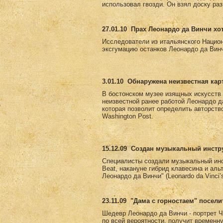
использовал гвозди. Он взял доску раз
27.01.10
Прах Леонардо да Винчи хо
Исследователи из итальянского Национ
эксгумацию останков Леонардо да Винч
3.01.10
Обнаружена неизвестная кар
В бостонском музее изящных искусств е
неизвестной ранее работой Леонардо д
которая позволит определить авторств
Washington Post.
15.12.09
Создан музыкальный инстру
Специалисты создали музыкальный инс
Beat, накануне гибрид клавесина и ал
Леонардо да Винчи" (Leonardo da Vinci
23.11.09
"Дама с горностаем" посели
Шедевр Леонардо да Винчи - портрет Ч
по всей вероятности, получит временн