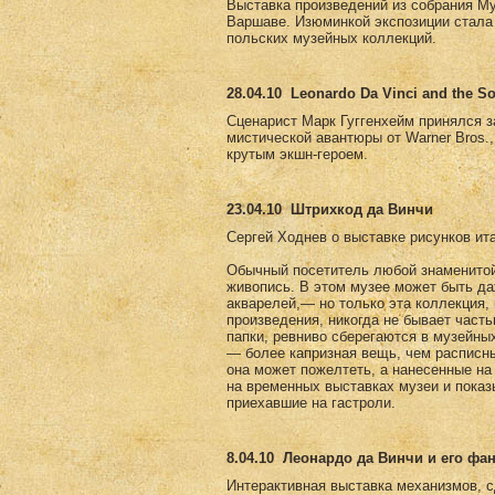
Выставка произведений из собрания Му
Варшаве. Изюминкой экспозиции стала 
польских музейных коллекций.
28.04.10
Leonardo Da Vinci and the So
Сценарист Марк Гуггенхейм принялся за 
мистической авантюры от Warner Bros.
крутым экшн-героем.
23.04.10
Штрихкод да Винчи
Сергей Ходнев о выставке рисунков ит
Обычный посетитель любой знаменитой 
живопись. В этом музее может быть да
акварелей,— но только эта коллекция,
произведения, никогда не бывает част
папки, ревниво сберегаются в музейны
— более капризная вещь, чем расписны
она может пожелтеть, а нанесенные на
на временных выставках музеи и пока
приехавшие на гастроли.
8.04.10
Леонардо да Винчи и его фа
Интерактивная выставка механизмов, с