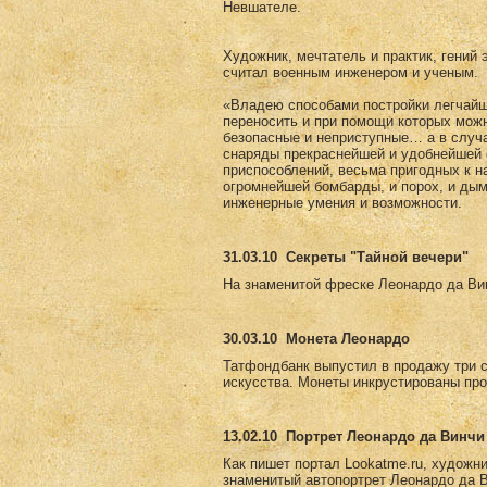
Невшателе.
Художник, мечтатель и практик, гений 
считал военным инженером и ученым.
«Владею способами постройки легчайши
переносить и при помощи которых мож
безопасные и неприступные… а в случ
снаряды прекраснейшей и удобнейшей 
приспособлений, весьма пригодных к н
огромнейшей бомбарды, и порох, и дым
инженерные умения и возможности.
31.03.10
Секреты "Тайной вечери"
На знаменитой фреске Леонардо да Вин
30.03.10
Монета Леонардо
Татфондбанк выпустил в продажу три 
искусства. Монеты инкрустированы пр
13.02.10
Портрет Леонардо да Винчи 
Как пишет портал Lookatme.ru, художни
знаменитый автопортрет Леонардо да Ви