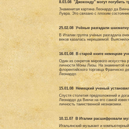
8.03.08
"Джоконду" могут погубить 
Знаменитая картина Леонардо да Винч
Лувра. Это связано с плохим состояни
25.02.08
Учёные разгадали шахматну
В Италии группа учёных разгадала оче
веков казалась нерешаемой. Выяснилос
16.01.08
В старой книге немецкие у
Один из секретов мирового искусства 
личности Моны Лизы. На знаменитой к
флорентийского торговца Франческо де
Леонардо.
15.01.08
Немецкий ученый установи
Спустя столетия предположений и дога
Леонардо да Винчи на его самой извес
личность таинственной незнакомки.
10.11.07
В Италии расшифровали му
Итальянский музыкант и компьютерный