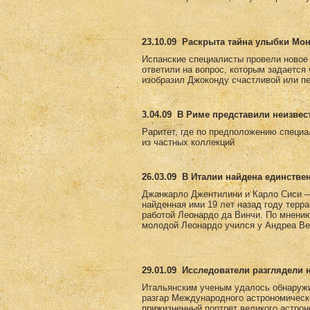
23.10.09
Раскрыта тайна улыбки Мо
Испанские специалисты провели новое
ответили на вопрос, которым задается
изобразил Джоконду счастливой или пе
3.04.09
В Риме представили неизвес
Раритет, где по предположению специа
из частных коллекций
26.03.09
В Италии найдена единстве
Джанкарло Джентилини и Карло Сиси —
найденная ими 19 лет назад году терр
работой Леонардо да Винчи. По мнению 
молодой Леонардо учился у Андреа Вер
29.01.09
Исследователи разглядели 
Итальянским ученым удалось обнаружи
разгар Международного астрономическ
прижизненный портрет великого астро