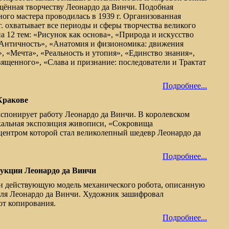
щённая творчеству Леонардо да Винчи. Подобная
ного мастера проводилась в 1939 г. Организованная
г. охватывает все периоды и сферы творчества великого
а 12 тем: «Рисунок как основа», «Природа и искусство
«Античность», «Анатомия и физиономика: движения
, «Мечта», «Реальность и утопия», «Единство знания»,
вященного», «Слава и признание: последователи и Трактат
Подробнее...
Кракове
спонирует работу Леонардо да Винчи. В королевском
кальная экспозиция живописи, «Сокровища
центром которой стал великолепный шедевр Леонардо да
Подробнее...
рукции Леонардо да Винчи
и действующую модель механического робота, описанную
теля Леонардо да Винчи. Художник зашифровал
от копирования.
Подробнее...