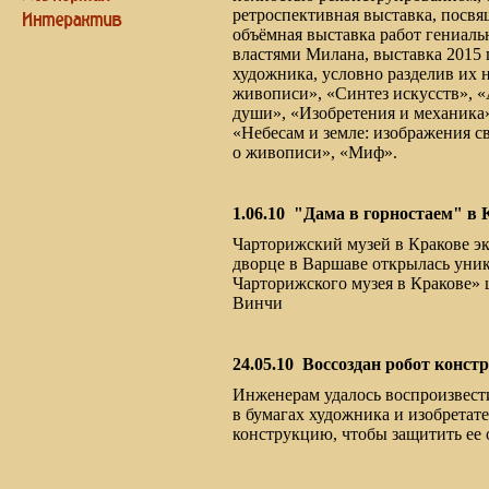
ретроспективная выставка, посвя
объёмная выставка работ гениаль
властями Милана, выставка 2015 
художника, условно разделив их н
живописи», «Синтез искусств», 
души», «Изобретения и механика»
«Небесам и земле: изображения с
о живописи», «Миф».
1.06.10
"Дама в горностаем" в 
Чарторижский музей в Кракове эк
дворце в Варшаве открылась уни
Чарторижского музея в Кракове» 
Винчи
24.05.10
Воссоздан робот конст
Инженерам удалось воспроизвест
в бумагах художника и изобрета
конструкцию, чтобы защитить ее 