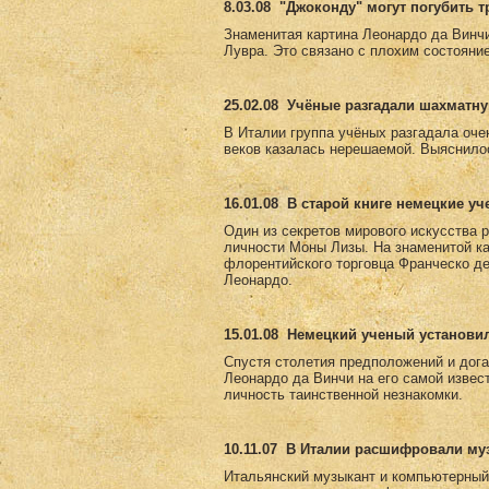
8.03.08
"Джоконду" могут погубить 
Знаменитая картина Леонардо да Винч
Лувра. Это связано с плохим состояни
25.02.08
Учёные разгадали шахматну
В Италии группа учёных разгадала оче
веков казалась нерешаемой. Выяснилос
16.01.08
В старой книге немецкие у
Один из секретов мирового искусства 
личности Моны Лизы. На знаменитой к
флорентийского торговца Франческо де
Леонардо.
15.01.08
Немецкий ученый установи
Спустя столетия предположений и дога
Леонардо да Винчи на его самой извес
личность таинственной незнакомки.
10.11.07
В Италии расшифровали му
Итальянский музыкант и компьютерный