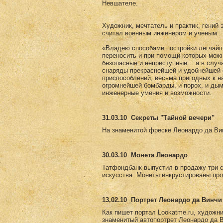
Невшателе.
Художник, мечтатель и практик, гений 
считал военным инженером и ученым.
«Владею способами постройки легчайши
переносить и при помощи которых мож
безопасные и неприступные… а в случ
снаряды прекраснейшей и удобнейшей 
приспособлений, весьма пригодных к н
огромнейшей бомбарды, и порох, и дым
инженерные умения и возможности.
31.03.10
Секреты "Тайной вечери"
На знаменитой фреске Леонардо да Вин
30.03.10
Монета Леонардо
Татфондбанк выпустил в продажу три 
искусства. Монеты инкрустированы пр
13.02.10
Портрет Леонардо да Винчи 
Как пишет портал Lookatme.ru, художни
знаменитый автопортрет Леонардо да Ви