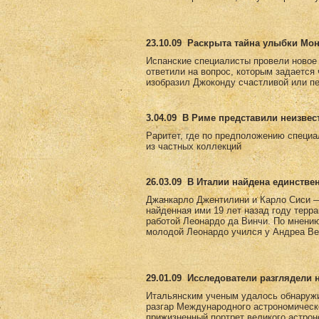
23.10.09
Раскрыта тайна улыбки Мо
Испанские специалисты провели новое
ответили на вопрос, которым задается
изобразил Джоконду счастливой или пе
3.04.09
В Риме представили неизвес
Раритет, где по предположению специа
из частных коллекций
26.03.09
В Италии найдена единстве
Джанкарло Джентилини и Карло Сиси —
найденная ими 19 лет назад году терр
работой Леонардо да Винчи. По мнению 
молодой Леонардо учился у Андреа Вер
29.01.09
Исследователи разглядели 
Итальянским ученым удалось обнаружи
разгар Международного астрономическ
прижизненный портрет великого астро