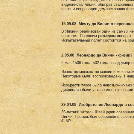
видеоинсталляций, обыграв старинны
свет» и сопроводив демонстрацию фре
15.05.08
Мечту да Винчи о персонал
В Японии реализован один из самых не
вертолет. По своим размерам аппарат 
Испытательный полет состоится на род
2.05.08
Леонардо да Винчи - физик?
2 мая 1506 года, 502 года назад умер 
Известно множество машин и механизм
Некоторые были воспроизведены в наш
Изобрести такое было невозможно без з
дисциплин были установлены учёными 
29.04.08
Изобретение Леонардо в с
36-летний житель Швейцарии совершил
Винчи. Прыжок был совершён с высоты
© AP