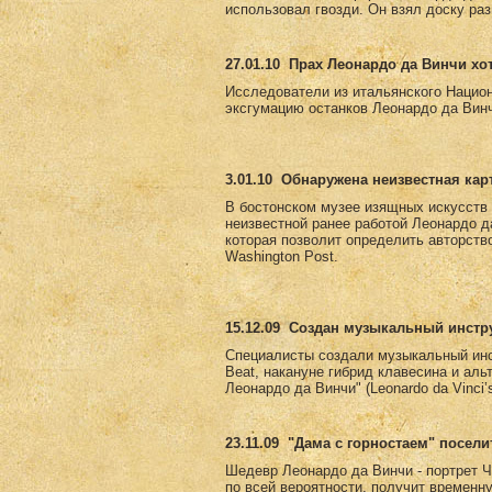
использовал гвозди. Он взял доску раз
27.01.10
Прах Леонардо да Винчи хо
Исследователи из итальянского Национ
эксгумацию останков Леонардо да Винч
3.01.10
Обнаружена неизвестная кар
В бостонском музее изящных искусств е
неизвестной ранее работой Леонардо д
которая позволит определить авторств
Washington Post.
15.12.09
Создан музыкальный инстру
Специалисты создали музыкальный инс
Beat, накануне гибрид клавесина и ал
Леонардо да Винчи" (Leonardo da Vinci
23.11.09
"Дама с горностаем" посели
Шедевр Леонардо да Винчи - портрет Ч
по всей вероятности, получит временн