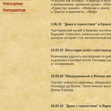
«Рисунок как основа», «Природа и иск
и физиономика: движения души», «Изоб
«Единство знания», «Небесам и земле:
и Трактат о живописи», «Миф».
1.06.10
"Дама в горностаем" в Крако
Чарторижский музей в Кракове экспони
Варшаве открылась уникальная экспоз
центром которой стал великолепный ш
24.05.10
Воссоздан робот конструкц
Инженерам удалось воспроизвести дей
художника и изобретателя Леонардо д
от копирования.
19.05.10
Обнаруженный в Италии авт
Портрет пожилого мужчины, обнаружен
Леонардо да Винчи. Такое мнение выск
Дэвид Бершад.
18.05.10
"Дама с горностаем" в Вар