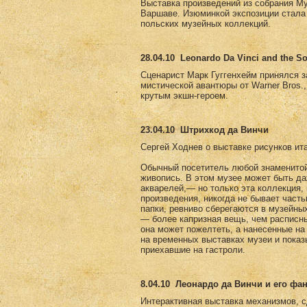
Выставка произведений из собрания Му
Варшаве. Изюминкой экспозиции стала 
польских музейных коллекций.
28.04.10
Leonardo Da Vinci and the So
Сценарист Марк Гуггенхейм принялся за 
мистической авантюры от Warner Bros.
крутым экшн-героем.
23.04.10
Штрихкод да Винчи
Сергей Ходнев о выставке рисунков ит
Обычный посетитель любой знаменитой 
живопись. В этом музее может быть да
акварелей,— но только эта коллекция,
произведения, никогда не бывает част
папки, ревниво сберегаются в музейны
— более капризная вещь, чем расписны
она может пожелтеть, а нанесенные на
на временных выставках музеи и пока
приехавшие на гастроли.
8.04.10
Леонардо да Винчи и его фа
Интерактивная выставка механизмов, с