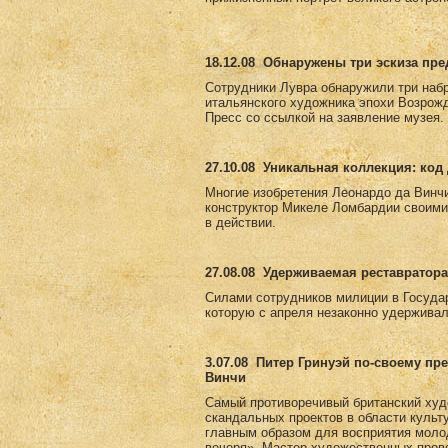
18.12.08
Обнаружены три эскиза пр
Сотрудники Лувра обнаружили три набр
итальянского художника эпохи Возрожд
Пресс со ссылкой на заявление музея.
27.10.08
Уникальная коллекция: код 
Многие изобретения Леонардо да Винчи
конструктор Микеле Ломбардии своими
в действии.
27.08.08
Удерживаемая реставратора
Силами сотрудников милиции в Госуда
которую с апреля незаконно удерживал
3.07.08
Питер Гринуэй по-своему пр
Винчи
Самый противоречивый британский худ
скандальных проектов в области культ
главным образом для восприятия моло
вечеря». Мастер художественных пров