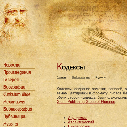
К
ОДЕКСЫ
Главная
→
Библиография
→
Кодексы
Кодексы: собрание заметок, записей, 
темам, датировки и формату листов Ле
обеих сторон. Кодексы были факсимиль
Giunti Publishing Group of Florence
.
Арунделла
Атлантический
Виндзорский