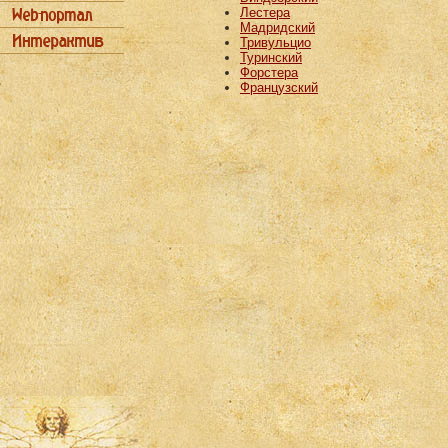
Лестера
Мадридский
Тривульцио
Туринский
Форстера
Французский