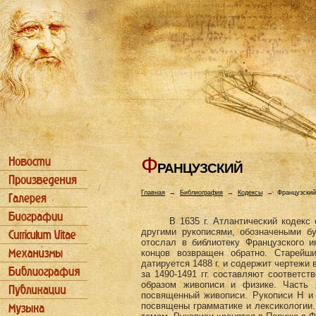
Ф
РАHЦУЗСКИЙ
Главная
→
Библиография
→
Кодексы
→
Французский
В 1635 г. Атлантический кодекс
другими рукописями, обозначеными б
отослал в библиотеку Французского и
концов возвращен обратно. Старейш
датируется 1488 г. и содержит чертежи 
за 1490-1491 гг. составляют соответс
образом живописи и физике. Часть 
посвященный живописи. Рукописи H и
посвящены грамматике и лексикологии.