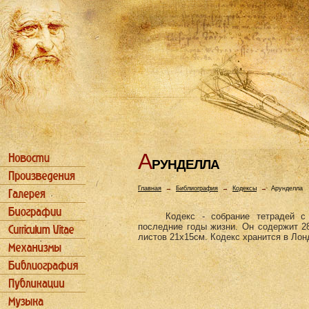
А
РУHДЕЛЛА
Главная
→
Библиография
→
Кодексы
→
Арунделла
Кодекс - собрание тетрадей 
последние годы жизни. Он содержит 2
листов 21х15см. Кодекс хранится в Лон