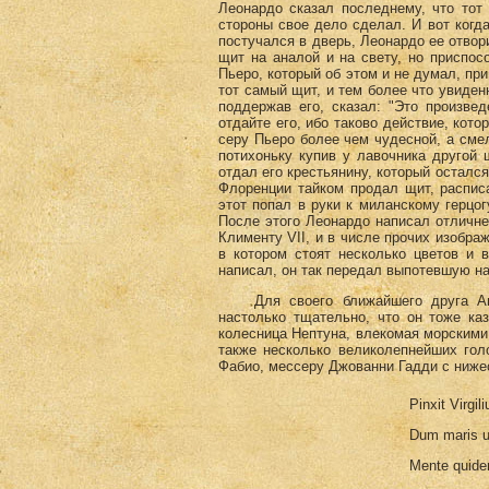
Леонардо сказал последнему, что тот 
стороны свое дело сделал. И вот когд
постучался в дверь, Леонардо ее отвор
щит на аналой и на свету, но приспос
Пьеро, который об этом и не думал, при
тот самый щит, и тем более что увиден
поддержав его, сказал: "Это произве
отдайте его, ибо таково действие, кот
серу Пьеро более чем чудесной, а сме
потихоньку купив у лавочника другой 
отдал его крестьянину, который осталс
Флоренции тайком продал щит, расписа
этот попал в руки к миланскому герцог
После этого Леонардо написал отличн
Клименту VII, и в числе прочих изобра
в котором стоят несколько цветов и в
написал, он так передал выпотевшую на 
Для своего ближайшего друга Анто
настолько тщательно, что он тоже к
колесница Нептуна, влекомая морскими
также несколько великолепнейших голо
Фабио, мессеру Джованни Гадди с ниж
Pinxit Virgi
Dum maris un
Mente quidem