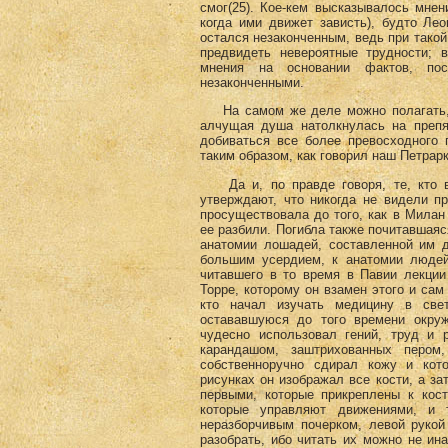
смог(25)
. Кое-кем высказывалось мнен
когда ими движет зависть), будто Лео
остался незаконченным, ведь при такой
предвидеть невероятные трудности; 
мнения на основании фактов, пос
незаконченными.
На самом же деле можно полагать, ч
алчущая душа натолкнулась на препя
добиваться все более превосходного 
таким образом, как говорил наш Петрар
Да и, по правде говоря, те, кто в
утверждают, что никогда не видели п
просуществовала до того, как в Мила
ее разбили. Погибла также почитавшаяс
анатомии лошадей, составленной им д
большим усердием, к анатомии люде
читавшего в то время в Павии лекции
Торре, которому он взамен этого и сам
кто начал изучать медицину в све
остававшуюся до того времени окру
чудесно использовал гений, труд и 
карандашом, заштрихованных пером
собственноручно сдирал кожу и кот
рисунках он изображал все кости, а з
первыми, которые прикреплены к кост
которые управляют движениями, и 
неразборчивым почерком, левой рукой 
разобрать, ибо читать их можно не ин