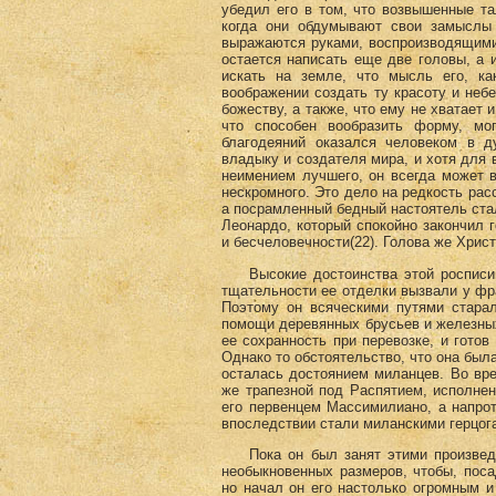
убедил его в том, что возвышенные та
когда они обдумывают свои замыслы
выражаются руками, воспроизводящими
остается написать еще две головы, а и
искать на земле, что мысль его, к
воображении создать ту красоту и не
божеству, а также, что ему не хватает 
что способен вообразить форму, мо
благодеяний оказался человеком в д
владыку и создателя мира, и хотя для в
неимением лучшего, он всегда может в
нескромного. Это дело на редкость рас
а посрамленный бедный настоятель стал
Леонардо, который спокойно закончил
и бесчеловечности(22)
. Голова же Христ
Высокие достоинства этой росписи к
тщательности ее отделки вызвали у фра
Поэтому он всяческими путями старал
помощи деревянных брусьев и железны
ее сохранность при перевозке, и готов
Однако то обстоятельство, что она была
осталась достоянием миланцев. Во вре
же трапезной под Распятием, исполнен
его первенцем Массимилиано, а напрот
впоследствии стали миланскими герцога
Пока он был занят этими произведен
необыкновенных размеров, чтобы, посад
но начал он его настолько огромным и 