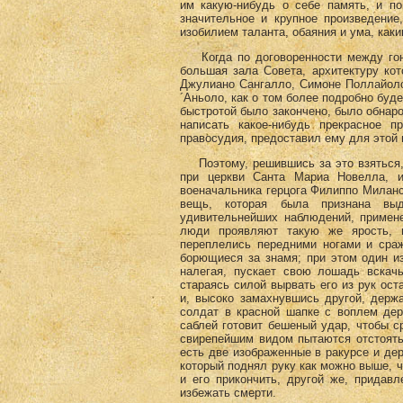
им какую-нибудь о себе память, и по
значительное и крупное произведение
изобилием таланта, обаяния и ума, как
Когда по договоренности между гон
большая зала Совета, архитектуру ко
Джулиано Сангалло, Симоне Поллайоло
´Аньоло, как о том более подробно буде
быстротой было закончено, было обнар
написать какое-нибудь прекрасное п
правосудия, предоставил ему для этой 
Поэтому, решившись за это взяться, 
при церкви Санта Мариа Новелла, и
военачальника герцога Филиппо Миланс
вещь, которая была признана вы
удивительнейших наблюдений, примене
люди проявляют такую же ярость, н
переплелись передними ногами и сра
борющиеся за знамя; при этом один и
налегая, пускает свою лошадь вскачь
стараясь силой вырвать его из рук ос
и, высоко замахнувшись другой, держ
солдат в красной шапке с воплем дер
саблей готовит бешеный удар, чтобы ср
свирепейшим видом пытаются отстоять
есть две изображенные в ракурсе и де
который поднял руку как можно выше, ч
и его прикончить, другой же, придав
избежать смерти.