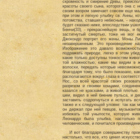
скромность и смирение Девы, преиспо
красоты своего сына, которого она с 
своим взором замечает совсем еще мале
при этом и легкую улыбку св. Анны, ко
потомства, ставшего небесным, - наход
будет сказано ниже, впоследствии ушел
Бенчи(33)
, - прекраснейшую вещь, и б
застигнутый смертью, тоже не мог е
Джокондо портрет его жены, Моны Лиз
незавершенным. Это произведение на
Изображение это давало возможность
подражать природе, легко в этом убе
какие только доступны тонкостям живоп
той влажностью, какие мы видим в ж
волоски, передать которые невозможн
благодаря тому, что было показано, как
располагаются вокруг глаза в соответс
Нос, со всей красотой своих розоват
разрезом и своими концами, соединен
казался не красками, а живой плотью
шеи, видел в ней биение пульса, и де
заставить содрогнуться и испугать вс
также и к следующей уловке: так как м
он держал при ней певцов, музыканто
избежать той унылости, которую жив
Леонардо была улыбка, настолько п
человеческим, и почитался произведени
И вот благодаря совершенству произв
настолько, что все, кто ценил искусств