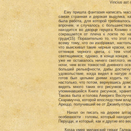
Vincius ast o
Ему пришла фантазия написать маслом
самая странная и дерзкая выдумка, ка
была работа, для которой требовалось 
впрочем, и случалось с большинство
находится во дворце герцога Козимо 
сокращается от плеча к локтю по на
груди(15)
. Поразительно то, что этот
всему тому, что он изображал, настол
что выискивал такие черные краски, к
оттенков черного цвета, с тем что
светящимися; однако, в конце концов, 
уже не оставалось ничего светлого, 
ночи, чем всех тонкостей дневного осв
большей рельефности, дабы достигну
удовольствие, когда видел в натуре 
готов был целыми днями ходить по 
настолько, что потом, вернувшись домо
видеть много таких его рисунков и ж
упоминавшейся Книге рисунков, хранит
Такова была и голова Америго Веспуччи
Скарамучча, которой впоследствии вла
Ареццо, получивший ее от Джамбуллари
Начал он писать на дереве алта
особенности - головы, который находи
Перуцци, и который, как и другие его в
Когда умер миланский герцог Галеацц