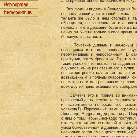
а не приобретенное человеческим искус
Это люди и видели в Леонардо из Винчи
не получившей достаточной похвалы, 
таланта же было в нем столько и та
обращался, он разрешал их с легкост
помыслы и его дерзания были всегда ца
ценим он был не только в свое время, 
большую известность.
Поистине дивным и небесным был 
познаниями и владея основами нау
переменчивым и непостоянным. В сам
приступив, затем бросал их. Так, в ма
такие успехи, что, постоянно выдвигая
обучался, он не раз ставил его в тупик
но вскоре решил научиться только иг
возвышенным и полным очарования, он 
несмотря на столь различные его занят
всех других привлекавших его воображе
Заметив это и приняв во внимание 
прекрасный день несколько его рисунко
и настоятельно попросил его сказат
успехов(1)
. Пораженный теми огромне
Леонардо, Андреа поддержал сера Пьеро
с ним о том, чтобы Леонардо поступил
стал упражняться не в одной только обл
умом божественным и дивным, он прояв
несколько голов смеющихся женщин(2)
делают гипсовые слепки, равно как и д