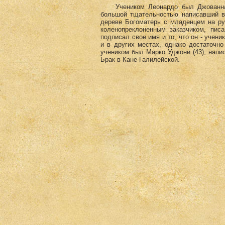
Учеником Леонардо был Джованнан
большой тщательностью написавший в 
дереве Богоматерь с младенцем на ру
коленопреклоненным заказчиком, пис
подписал свое имя и то, что он - учени
и в других местах, однако достаточн
учеником был Марко Уджони (43)
, напи
Брак в Кане Галилейской.