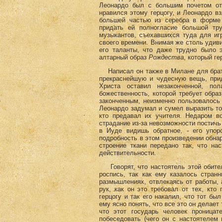
Леонардо был с большим почетом отп
нравился этому герцогу, и Леонардо вз
большей частью из серебра в форме 
придать ей полногласие большой тр
музыкантов, съехавшихся туда для иг
своего времени. Внимая же столь удив
его таланты, что даже трудно было 
алтарный образ
Рождества
, который г
Написал он также в Милане для брать
прекраснейшую и чудесную вещь, прид
Христа оставил незаконченной, по
божественность, которой требует образ
законченным, неизменно пользовалось
Леонардо задумал и сумел выразить то 
кто предавал их учителя. Недаром во
страдание из-за невозможности постичь
в Иуде видишь обратное, - его упор
подробность в этом произведении обна
строение ткани передано так, что на
действительности.
Говорят, что настоятель этой обител
роспись, так как ему казалось стран
размышлениях, отвлекаясь от работы, 
рук, как он это требовал от тех, кто
герцогу и так его накалил, что тот бы
ему ясно понять, что все это он делает
что этот государь человек проница
побеседовать (чего он с настоятелем