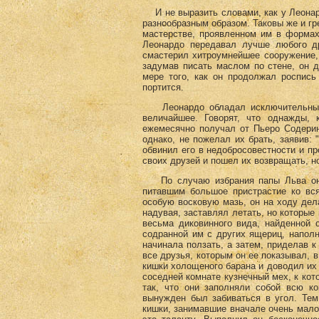
И не выразить словами, как у Леонар
разнообразным образом. Таковы же и гр
мастерстве, проявленном им в формах
Леонардо передавал лучше любого дру
смастерил хитроумнейшее сооружение, 
задумав писать маслом по стене, он д
мере того, как он продолжал роспись 
портится.
Леонардо обладал исключительным в
величайшее. Говорят, что однажды,
ежемесячно получал от Пьеро Содерин
однако, не пожелал их брать, заявив:
обвинил его в недобросовестности и пр
своих друзей и пошел их возвращать, н
По случаю избрания папы Льва он о
питавшим большое пристрастие ко вся
особую восковую мазь, он на ходу дел
надувая, заставлял летать, но которые
весьма диковинного вида, найденной 
содранной им с других ящериц, наполн
начинала ползать, а затем, приделав к 
все друзья, которым он ее показывал, 
кишки холощеного барана и доводил их 
соседней комнате кузнечный мех, к кот
так, что они заполняли собой всю ко
вынужден был забиваться в угол. Тем
кишки, занимавшие вначале очень мало 