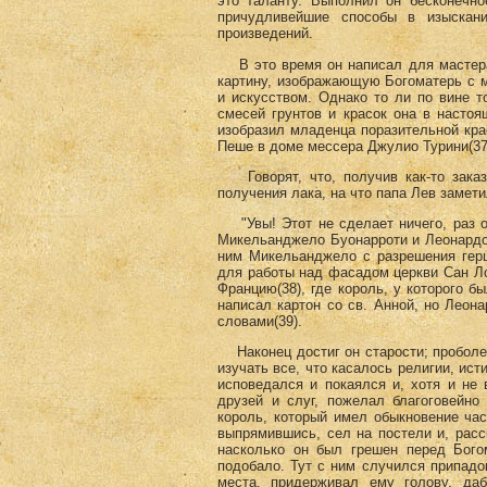
это таланту. Выполнил он бесконечно
причудливейшие способы в изыскан
произведений.
В это время он написал для мастера
картину, изображающую Богоматерь с 
и искусством. Однако то ли по вине то
смесей грунтов и красок она в насто
изобразил младенца поразительной кра
Пеше в доме мессера Джулио Турини(37
Говорят, что, получив как-то заказ
получения лака, на что папа Лев замети
"Увы! Этот не сделает ничего, раз о
Микельанджело Буонарроти и Леонардо
ним Микельанджело с разрешения герц
для работы над фасадом церкви Сан Ло
Францию(38)
, где король, у которого 
написал картон со св. Анной, но Лео
словами(39)
.
Наконец достиг он старости; проболел
изучать все, что касалось религии, ис
исповедался и покаялся и, хотя и не
друзей и слуг, пожелал благоговейно
король, который имел обыкновение час
выпрямившись, сел на постели и, расс
насколько он был грешен перед Бого
подобало. Тут с ним случился припадок
места, придерживал ему голову, даб