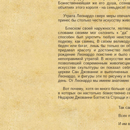
Божественнейшая же его душа, сознав
объятиях этого короля - на семьдесят пя
Утрата Леонардо сверх меры опечалила
принес бы столько чести искусству жив
Блеском своей наружности, являвше
словами своими мог склонить к "да" 
способен был укротить любую неистов
подкову, как свинец. В своем великод
беден или богат, лишь бы только он 
придавал красоту и достоинство лю
рождение Леонардо поистине и было 
непоправимой утратой. В искусстве жи
позволившей современным живописца
искусстве скульптуры он показал себ
церкви Сан Джованни и выполненных 
Леонардо, и фигуры эти по рисунку и п
день. От Леонардо мы имеем анатомию 
Вот почему, хотя он много больше сдел
в которых он настолько божественно се
Недаром Джованни Баттиста Строцци и
Так сам
Всех пр
И им во