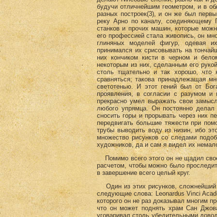
будучи отличнейшим геометром, и в об
разных построек(3)
, и он же был первы
реку Арно по каналу, соединяющему 
станков и прочих машин, которые можно
его профессией стала живопись, он мно
глиняных моделей фигур, одевая их
принимался их срисовывать на тончай
них кончиком кисти в черном и бело
некоторым из них, сделанным его руко
столь тщательно и так хорошо, что н
сравняться; такова принадлежащая мн
светотенью. И этот гений был от Бог
проявления, в согласии с разумом и
прекрасно умел выражать свои замысл
любого упрямца. Он постоянно делал 
сносить горы и прорывать через них п
передвигать большие тяжести при помо
трубы выводить воду из низин, ибо эт
множество рисунков со следами подо
художников, да и сам я видел их немало
Помимо всего этого он не щадил своего
расчетом, чтобы можно было проследить
в завершение всего целый круг.
Один из этих рисунков, сложнейший и 
следующие слова: Leonardus Vinci Acad
которого он не раз доказывал многим 
что он может поднять храм Сан Джова
уговаривал столь убедительными довод