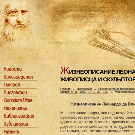
Ж
ИЗHЕОПИСАHИЕ ЛЕОHА
ЖИВОПИСЦА И СКУЛЬПТОРА 
Главная
→
Публикации
→
Полнотекстовые монографи
зодчих. М.-Л., 1933, Т.II. С. 89 - 123.
→
Жизнеописание 
Жизнеописание Леонардо да Винч
Мы постоянно видим, как под воздейств
сверхъестественным путем, на человеч
одно и то же тело бывает с преизбытко
другом в такое сочетание, что, куда бы
настолько, что, оставляя позади себя 