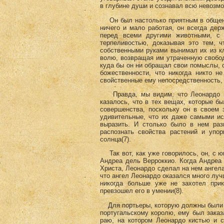
в глубине души и сознавал всю невозмо
Он был настолько приятным в общении
ничего и мало работая, он всегда де
перед всеми другими животными, с
терпеливостью, доказывая это тем, ч
собственными руками вынимал их из кл
волю, возвращая им утраченную свободу
куда бы он ни обращал свои помыслы, с
божественности, что никогда никто н
свойственные ему непосредственность, 
Правда, мы видим, что Леонардо мно
казалось, что в тех вещах, которые б
совершенства, поскольку он в своем 
удивительные, что их даже самыми ис
выразить. И столько было в нем раз
распознать свойства растений и уп
солнца(7)
.
Так вот, как уже говорилось, он, с юн
Андреа дель Верроккио. Когда Андреа 
Христа, Леонардо сделал на нем ангела
что ангел Леонардо оказался много луч
никогда больше уже не захотел прик
превзошел его в умении(8)
.
Для портьеры, которую должны были в
португальскому королю, ему был зака
раю, на котором Леонардо кистью и с