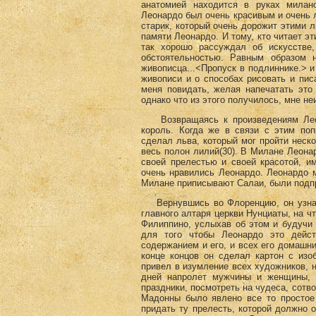
анатомией находится в руках миланс
Леонардо был очень красивым и очень 
старик, который очень дорожит этими л
памяти Леонардо. И тому, кто читает э
так хорошо рассуждал об искусстве
обстоятельностью. Равным образом 
живописца...<Пропуск в подлиннике.> и
живописи и о способах рисовать и пи
меня повидать, желая напечатать это
однако что из этого получилось, мне не
Возвращаясь к произведениям Леона
король. Когда же в связи с этим по
сделал льва, который мог пройти неско
весь полон лилий(30)
. В Милане Леонар
своей прелестью и своей красотой, и
очень нравились Леонардо. Леонардо м
Милане приписывают Салаи, были подп
Вернувшись во Флоренцию, он узнал,
главного алтаря церкви Нунциаты, на ч
Филиппино, услыхав об этом и будучи 
для того чтобы Леонардо это дейст
содержанием и его, и всех его домашних
конце концов он сделал картон с изо
привел в изумление всех художников, но
дней напролет мужчины и женщины, 
праздники, посмотреть на чудеса, сотв
Мадонны было явлено все то простое 
придать ту прелесть, которой должно 