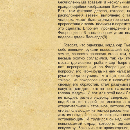
бесчисленными травами и несколькими
правдоподобию изображения божественн
Есть там фиговое дерево, которое, 
расположения ветвей, выполнено с т
человека может быть столько терпения.
проработана с таким великим и поразит
это сделать. Впрочем, произведение 
Флоренции в благословенном доме ве
подарен дядей Леонардо(9)
.
Говорят, что однажды, когда сер Пьер
собственными руками вырезавший кру
земле, запросто попросил его о том,
весьма охотно согласился, так как э
места, где ловится рыба, и сер Пьеро 
вот, переправив щит во Флоренцию, 
попросил его что-нибудь на нем написа
руки и когда он увидел, что щит кривой
токарю, из покоробленного и неказист
своему его обработав, стал раздумыв
напугать каждого, кто на него натолкн
голова Медузы. И вот для этой цели Ле
не входил, разных ящериц, сверчков, 
подобных же тварей, из множества к
отвратительное и страшное, которое о
его выползающим из темной расселины с
дым из ноздрей, причем настолько нео
устрашающим. И трудился он над ним 
невыносимый смрад, которого, однак
искусству. Закончив это произведение