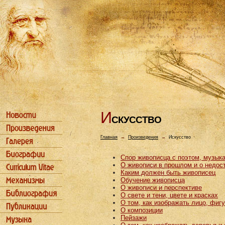
И
СКУССТВО
Главная
→
Произведения
→
Искусство
Спор живописца с поэтом, музык
О живописи в прошлом и о недос
Каким должен быть живописец
Обучение живописца
О живописи и перспективе
О свете и тени, цвете и красках
О том, как изображать лицо, фиг
О композиции
Пейзажи