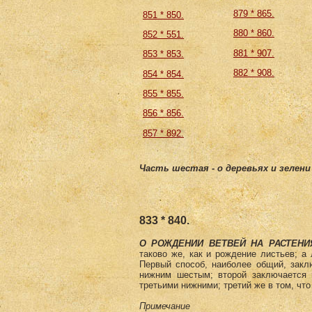
879 * 865.
851 * 850.
880 * 860.
852 * 551.
881 * 907.
853 * 853.
882 * 908.
854 * 854.
855 * 855.
856 * 856.
857 * 892.
Часть шестая - о деревьях и зелени
833 * 840.
О РОЖДЕНИИ ВЕТВЕЙ НА РА­СТЕНИ
таково же, как и рождение листьев; а
Первый способ, наиболее общий, закл
нижним шестым; второй заключается 
третьими нижними; третий же в том, чт
Примечание