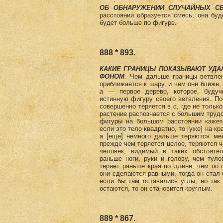
ОБ ОБНАРУЖЕНИИ СЛУЧАЙНЫХ С
расстоянии образуется смесь; она буд
будет больше по фигуре.
888 * 893.
КАКИЕ ГРАНИЦЫ ПОКАЗЫВАЮТ УДА
ФОНОМ
.
Чем дальше границы ветвлен
приближается к шару, и чем они ближе,
а
— первое дерево, которое, будучи
истинную фигуру своего ветвления. По
совершенно теряется в
с
, где не тольк
растение распознается с большим трудо
фигуры на боль­шом расстоянии кажет
если это тело квадратно, то [уже] на к
а [еще] немного дальше теряются мен
пре­жде чем теряется целое, теряются 
человек, видимый в таких обстоятель
раньше ноги, руки и голову, чем туло
теряет раньше края по длине, чем по 
они сделаются равными, тогда он стал 
если бы там оставались углы, но так 
остаются, то он становится круглым.
889 * 867.