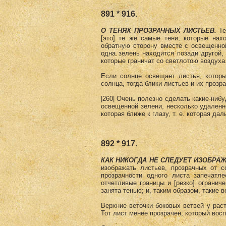
891 * 916.
О ТЕНЯХ ПРОЗРАЧНЫХ ЛИСТЬЕВ.
Те
[это] те же самые тени, которые нах
обратную сторону вместе с освещенной
одна зелень находится позади другой, 
которые граничат со светлотою воздуха
Если солнце освещает листья, которы
солнца, тогда блики листьев и их проз
|260| Очень полезно сделать какие-ниб
освещенной зелени, несколько удаленно
которая ближе к глазу, т. е. которая да
892 * 917.
КАК НИКОГДА НЕ СЛЕДУЕТ ИЗОБРАЖ
изображать листьев, прозрачных от с
прозрачности одного листа запечатле
отчетливые границы и [резко] ограниче
занята тенью; и, таким образом, такие
Верхние веточки боковых ветвей у рас
Тот лист менее прозрачен, который вос