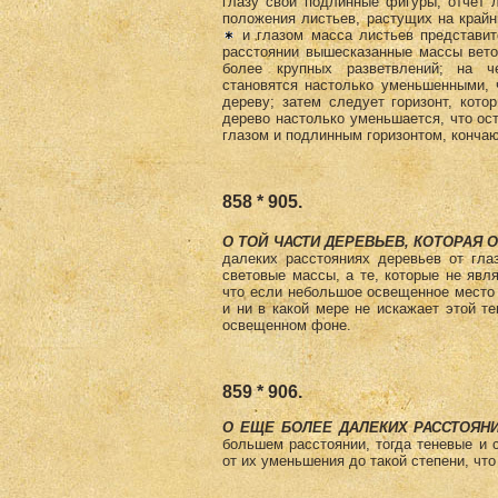
глазу свои подлинные фигуры, отчет л
положения листьев, растущих на крайн
и глазом масса листьев представитс
расстоянии вышесказанные массы вето
более крупных разветвлений; на ч
становятся настолько уменьшенными, 
дереву; затем следует горизонт, кото
дерево настолько уменьшается, что ос
глазом и подлинным горизонтом, конча
858 * 905.
О ТОЙ ЧАСТИ ДЕРЕВЬЕВ, КОТОРАЯ 
далеких расстояниях деревьев от гла
световые массы, а те, которые не явл
что если небольшое освещенное место 
и ни в какой мере не искажает этой 
освещенном фоне.
859 * 906.
О ЕЩЕ БОЛЕЕ ДАЛЕКИХ РАССТОЯН
большем расстоянии, тогда теневые и 
от их уменьшения до такой степени, что