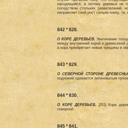
находящейся, и потому деревья не п
соседством стольких разветвлений, н
направляет свой рост сильно книзу, та, 
842 * 828.
О КОРЕ ДЕРЕВЬЕВ.
Увеличение толщ
между внутренней корой и древесиной д
а кора приобретает новые трещины в о
843 * 829.
О СЕВЕРНОЙ СТОРОНЕ ДРЕВЕСНЫ
подножий одевается зеленоватым пухо
844 * 830.
О КОРЕ ДЕРЕВЬЕВ.
|251| Кора дере
северной.
845 * 841.