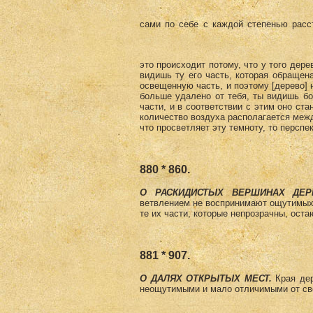
сами по себе с каждой степенью расс
это происходит потому, что у того дере
видишь ту его часть, которая обращена
освещенную часть, и поэ­тому [дерево] н
больше удалено от тебя, ты видишь бо
ча­сти, и в соответствии с этим оно ст
количество воздуха располагается межд
что просветляет эту темноту, то перспе
880 * 860.
О РАСКИДИСТЫХ ВЕРШИНАХ ДЕР
ветвлением не воспринимают ощутимых т
те их части, которые непрозрачны, ост
881 * 907.
О ДАЛЯХ ОТКРЫТЫХ МЕСТ.
Края дер
неощутимыми и мало отличимыми от св