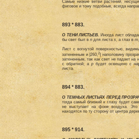
Самые низкие ветви растений, несущи
фиговое и тому подобные, всегда напра
893 * 883.
О ТЕНИ ЛИСТЬЕВ.
Иногда лист обладае
бы свет был в
n
для листа
s
, а глаз в
m
Лист с вогнутой поверхностью, видим
2
затененным и |260,
| наполовину прозра
затененным, так как свет не падает на 
с обратной; а
р
будет освещено с нар
листа.
894 * 883.
О ТЕМНЫХ ЛИСТЬЯХ ПЕРЕД ПРО­ЗР
тогда самый близкий к глазу будет с
не выступает на фоне воздуха.
Это
находятся по ту сторону от центра дерев
895 * 914.