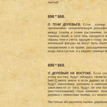
листья.
898 * 868.
О ТЕНИ ДЕРЕВЬЕВ.
Если солнце ст
чрезвычайно незначительную рельефн
между глазом и этими растениями, оч
лишены теней, и хотя тень находится 
образы тени и света, идущие к глазу, 
маленькой фигуры не могут быть понят
направлению к их краям; разъединенно
когда леса густые, а у редких границы 
899 * 869.
О ДЕРЕВЬЯХ НА ВОСТОКЕ.
Если сол
этому востоку, будут обладать таким о
[мест] около земли и если дерево не
будут наполовину затенены и наполо
зависимости от того, будут ли они б
[местоположение] глаза изменяет тени
деревья с немногими тенями, а с низког
Настолько же различна зелень деревьев