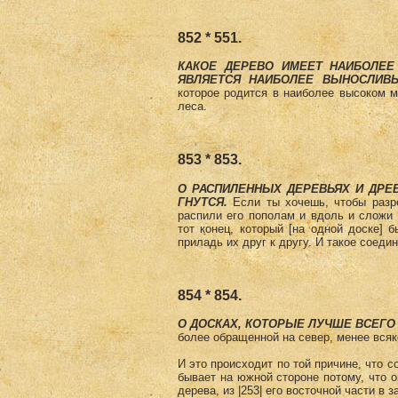
852 * 551.
КАКОЕ ДЕРЕВО ИМЕЕТ НАИБОЛЕ
ЯВЛЯЕТСЯ НАИБОЛЕЕ ВЫНОСЛИ
которое родится в наиболее высоком м
леса.
853 * 853.
О РАСПИЛЕННЫХ ДЕРЕВЬЯХ И ДРЕ
ГНУТСЯ.
Если ты хочешь, чтобы разрез
распили его пополам и вдоль и сложи о
тот конец, который [на одной доске] б
приладь их друг к другу. И такое соедин
854 * 854.
О ДОСКАХ, КОТОРЫЕ ЛУЧШЕ ВСЕГ
более обращенной на север, менее всяк
И это происходит по той причине, что с
бывает на южной стороне потому, что о
дерева, из |253| его восточной части в