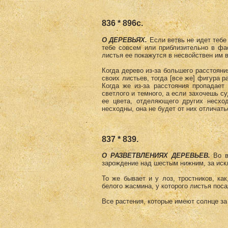
836 * 896с.
О ДЕРЕВЬЯХ.
Если ветвь не идет тебе
тебе совсем или приблизительно в фас
листья ее покажутся в несвойствен им в
Когда дерево из-за большего расстояни
своих листьев, тогда [все же] фигура 
Когда же из-за расстояния пропадает
светлого и темного, а если захочешь с
ее цвета, отделяющего других несход
несходны, она не будет от них отличать
837 * 839.
О РАЗВЕТВЛЕНИЯХ ДЕРЕВЬЕВ.
Во в
зарождение над шестым нижним, за искл
То же бывает и у лоз, тростников, ка
белого жасмина, у которого листья поса
Все растения, которые имеют солнце за