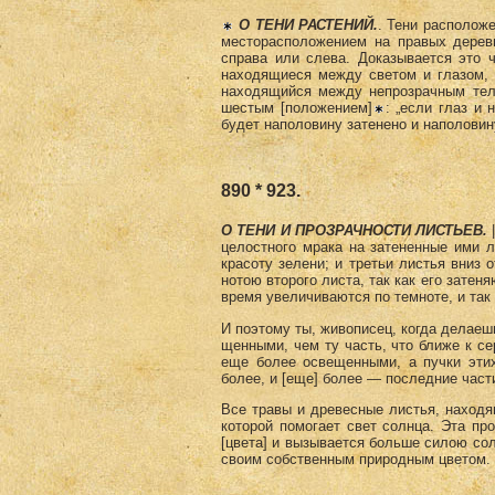
О ТЕНИ РАСТЕНИЙ.
. Тени располож
месторасположением на правых деревь
справа или слева. Доказывается это 
находящиеся между светом и глазом, 
находящийся между непрозрачным тело
шестым [положением]
: „если глаз и
будет наполовину затенено и наполовин
890 * 923.
О ТЕНИ И ПРОЗРАЧНОСТИ ЛИСТЬЕВ.
|
целостного мрака на затененные ими л
красоту зелени; и третьи листья вниз 
нотою второго листа, так как его затен
время увеличиваются по темноте, и так
И поэтому ты, живописец, когда делаеш
щенными, чем ту часть, что ближе к се
еще более освещенными, а пучки этих
более, и [еще] более — последние част
Все травы и древесные листья, находя
которой помо­гает свет солнца. Эта пр
[цвета] и вызывается больше силою со
своим собственным природ­ным цветом.