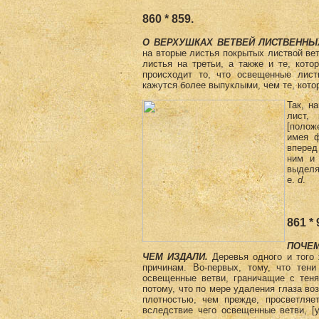
860 * 859.
О ВЕРХУШКАХ ВЕТВЕЙ ЛИСТВЕН­НЫ
на вторые листья покрытых листвой вет
листья на третьи, а также и те, кото
происходит то, что освещенные лис
кажутся более выпуклыми, чем те, кот
Так, н
лист,
[полож
имея ф
впере
ним и 
выделя
е.
d
.
861 * 
ПОЧЕМ
ЧЕМ ИЗДАЛИ.
Деревья одного и того 
причинам. Во-первых, тому, что тен
освещенные ветви, граничащие с теня
потому, что по мере удаления глаза в
плотностью, чем прежде, просветляет
вследствие чего освещенные ветви, [