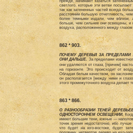
прежде, начинают казаться затененным
светлого, которые эти ветви посылают
так как затененных частей всегда боль
расстоянии большую отчетливость, чем
более темными издали, чем вблизи, 
больше, чем сильнее они освещены, и
воздуха, расположенного между глазом
862 * 903.
ПОЧЕМУ ДЕРЕВЬЯ ЗА ПРЕДЕЛАМИ 
ОНИ ДАЛЬШЕ.
За пределами известно
они удаляются от глаза, [причем] настол
на горизонте. Это происходит от воз
Обладая белым качеством, он заслоняе
он располагается [между ними и глазо
этого промежуточного воздуха делает т
863 * 866.
О РАЗНООБРАЗИИ ТЕНЕЙ ДЕРЕВЬЕ
ОДНОСТОРОННЕМ ОСВЕЩЕНИИ.
Когд
имеют большие тени, южные — наполов
точек зрения недостаточно, ибо лучше 
что будет на юго-востоке, будет зат
половину, четвертое дерево на юго-зап