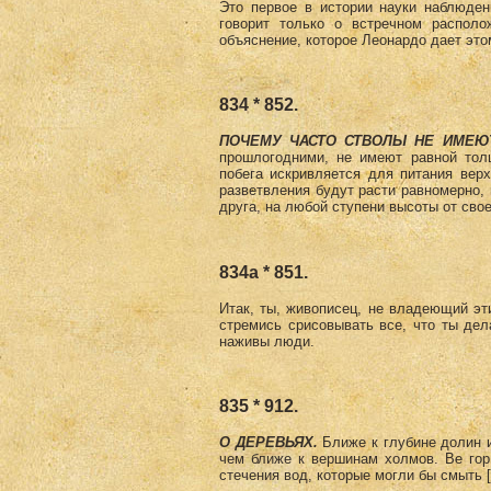
Это первое в истории науки наблюден
говорит только о встречном располо
объяснение, которое Леонардо дает эт
834 * 852.
ПОЧЕМУ ЧАСТО СТВОЛЫ НЕ ИМЕЮ
прошлогодними, не имеют равной толщ
побега искривляется для питания верх
разветвления будут расти равномерно, 
друга, на любой ступени высоты от сво
834а * 851.
Итак, ты, живописец, не владеющий э
стремись срисовывать все, что ты дел
наживы люди.
835 * 912.
О ДЕРЕВЬЯХ.
Ближе к глубине долин и
чем ближе к вершинам холмов. Be гор
стечения вод, которые могли бы смыть [т