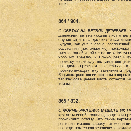
тени.
864 * 904.
О СВЕТАХ НА ВЕТВЯХ ДЕРЕВЬЕВ.
Х
древесных ветвей каждый лист отделе
случается, что на [далеких] расстояни
будучи, как уже сказано, заслоненно
расстояния [настолько же], насколько 
листвы одной и той же ветви кажется на
хорошим зрением и можно различить
промежутков между листьями, они [тем 
по двум причинам: во-первых, от
противолежащим ему затененным пред
большом расстоянии несколько переме
так как освещенная часть остается бо
темны.
865 * 832.
О ФОРМЕ РАСТЕНИЙ В МЕСТЕ ИХ 
круглоты своей толщины, когда они пр
происходит потому, что такие верхни
растения; именно: сверху летом они п
посредством соприкосновения с землею