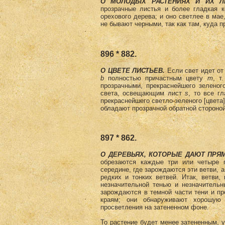
О МОЛОДЫХ РАСТЕНИЯХ И ИХ Л
прозрачные листья и более гладкая к
орехового дерева; и оно светлее в мае
не бывают черными, так как там, куда п
896 * 882.
О ЦВЕТЕ ЛИСТЬЕВ.
Если свет идет о
b
полностью причастным цвету
m
, т
прозрачными, прекраснейшего зеленого
света, освещающим лист
s
, то все г
прекраснейшего светло-зеленого [цвета]
обладают прозрач­ной обратной стороной
897 * 862.
О ДЕРЕВЬЯХ, КОТОРЫЕ ДАЮТ ПРЯ
обрезаются каждые три или четыре 
середине, где зарождаются эти ветви, а
редких и тонких ветвей. Итак, ветви
незначительной тенью и незначительн
зарождаются в темной части тени и пр
краям; они обнаруживают хорошую 
просветления на затененном фоне.
То растение будет менее затененным, у