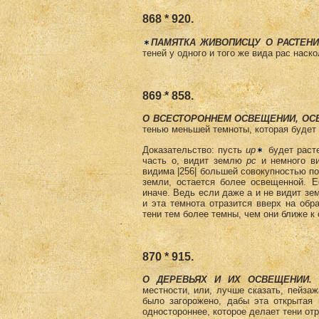
868 * 920.
ПАМЯТКА ЖИВОПИСЦУ О РАСТЕНИ
теней у одного и того же вида рас наск
869 * 858.
О ВСЕСТОРОННЕМ ОСВЕЩЕНИИ, ОСВ
тенью меньшей темноты, которая будет
Доказательство: пусть
up
будет раст
часть о, видит землю
рс
и немного в
видима |256| большей совокупностью по
земли, остается более освещенной. Е
иначе. Ведь если даже а и не видит зе
и эта темнота отразится вверх на об
тени тем более темны, чем они ближе к
870 * 915.
О ДЕРЕВЬЯХ И ИХ ОСВЕЩЕНИИ.
местности, или, лучше сказать, пейзаж
было загорожено, дабы эта открытая 
одностороннее, которое делает тени от