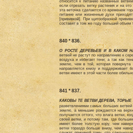
относится к питанию названных ветвей,
если отрезать ветку растения и на это
эта веточка сделается со временем гор
питание или жизненные духи приходят
[прививкой]. При щитообразной прививк
составят в том же году больший объем 
840 * 836.
О РОСТЕ ДЕРЕВЬЕВ И В КАКОМ Н
ветвей не растут по направлению к сере
воздуха и избегает тени; а так как т
землю, чем в той, которая повернута
направляется книзу и поддерживает б
ветви имеют в этой части более обильн
841 * 837.
КАКОВЫ ТЕ ВЕТВИ ДЕРЕВА, ТОРЫЕ
разветвлениями самых больших ветвей 
землю, а меньшие рождаются на верхн
получается оттого, что влага ветки, к
своей ветки, и потому там, где больше
имеет более толстую кору, чем наверх
ветки гораздо больше внизу, чем навер
служат причиной тому, что следующая