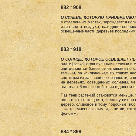
882 * 908.
О СИНЕВЕ, КОТОРУЮ ПРИОБРЕТАЮТ
в отдаленных местах, зарождается бол
из-за света воздуха, находящегося ме
освещенные части деревьев последними
883 * 918.
О СОЛНЦЕ, КОТОРОЕ ОСВЕЩАЕТ ЛЕ
вид с [резко] ограниченными тенями и 
они делаются более отчетливыми по фи
темным, за исключением их тонких ча
светлыми из-за своей прозрачности; и 
на деревьях, освещенных солнцем, че
вызывает большие действия в данном с
Раз тени растений становятся меньше, т
одного и того же цвета, и если у них по
дерево, сливовое и тому подобные; ибо 
кажется уменьшив­шимся, а ветви, кот
фоном
.
884 * 899.