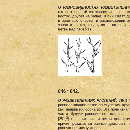
О РАЗНОВИДНОСТЯХ РАЗВЕТВЛЕНИ
которых первый заключается в распол
восток, другая на запад, и они сидят д
второй заключается в расположе­нии и
запад и восток, то другая — на юг и н
ветвь над первой
.
846 * 842.
О РАЗВЕТВЛЕНИЯХ РАСТЕНИЙ, ПРИ 
располагающие ветви по сту­пеням друг
как, например, сосна
ab
.
Эта прямизна 
части, будучи равными по толщине, в
2
|251,
| т. е. питания, и ветви делают
причин рождаются равные действия, п
равную прямизну дерева.