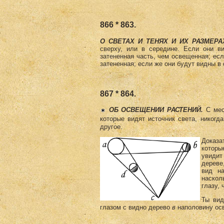
866 * 863.
О СВЕТАХ И ТЕНЯХ И ИХ РАЗМЕРА
сверху, или в середине. Если они 
затененная часть, чем освещенная; есл
затененная; если же они будут видны в 
867 * 864.
ОБ ОСВЕЩЕНИИ РАСТЕНИЙ.
С мес
которые видят источник света, никогда
другое.
Доказа
котор
увидит
де­реве
вид на
наскол
глазу, 
Ты вид
глазом с видно дерево
в
наполовину ос