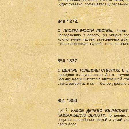
будет сказано, помещается [у растений]
849 * 873.
О ПРОЗРАЧНОСТИ ЛИСТВЫ.
Когда 
направлению к северу, он увидит во
исключением частей, затемненных друг
что воспринимает на себя тень половины 
850 * 827.
О ЦЕНТРЕ ТОЛЩИНЫ СТВОЛОВ.
В ра
середине толщины ветви. А это случае 
больше влаги имеется с внутренней ст
стыка ветвей
ас
и
се
— более удалено о
851 * 850.
2
|252,
|
КАКОЕ ДЕРЕВО ВЫРАСТАЕТ
НАИБОЛЬШУЮ ВЫСОТУ.
То дерево 
родится в наиболее низкой и узкой д
этого леса.