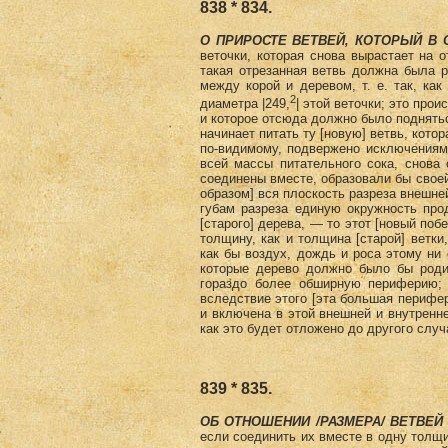
838 * 834.
О ПРИРОСТЕ ВЕТВЕЙ, КОТОРЫЙ В 
веточки, которая снова вырастает на о
такая отрезанная ветвь должна была р
между корой и деревом, т. е. так, как
2
диаметра |249,
| этой веточки; это прои
и которое отсюда должно было подняться
начинает питать ту [новую] ветвь, кото
по-видимому, подвержено исключениям,
всей массы питательного сока, снова 
соединены вместе, образовали бы своей
образом] вся плоскость разреза внешне
губам разреза единую окружность про
[старого] дерева, — то этот [новый поб
толщину, как и толщина [старой] ветки
как бы воздух, дождь и роса этому ни 
которые дерево должно было бы роди
гораздо более обширную периферию; 
вследствие этого [эта большая перифер
и включена в этой внешней и внутренне
как это будет отложено до другого случ
839 * 835.
ОБ ОТНОШЕНИИ /РАЗМЕРА/ ВЕТВЕЙ
если соединить их вместе в одну толщин