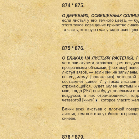
874 * 875.
О ДЕРЕВЬЯХ, ОСВЕЩЕННЫХ СОЛНЦ
если листья у них темного цвета, — бу
этого такое освещение причастно синев
та часть, которую глаз увидит освещенн
875 * 876.
О БЛИКАХ НА ЛИСТЬЯХ РАСТЕНИЙ.
Ли
чего они отчасти отражают цвет воз­дух
прозрачными облаками; [поэтому] поверх
листья вязов, — если они не запылены,
по седьмому [положению] четвертой [
составляет синее. И у таких листьев 
отражающийся, будет более чистым и с
мае, тогда |257| они будут зелеными с
воздухом, в них отражающимся, тогд
четвертой [книги]
, которое гласит: же
Блики всех листьев с плотной поверх
листья, тем они станут ближе к природ
синеве.
876 * 879.