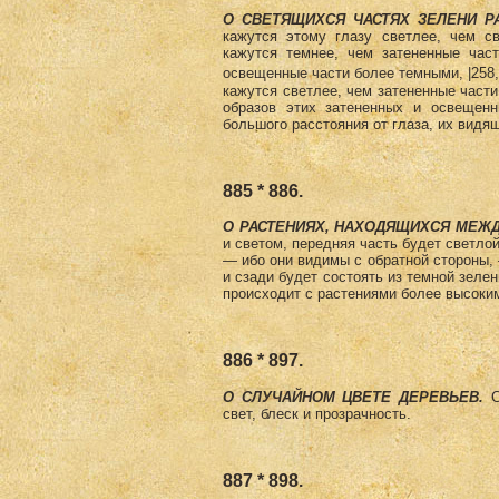
О СВЕТЯЩИХСЯ ЧАСТЯХ ЗЕЛЕНИ Р
кажутся этому глазу светлее, чем с
кажутся темнее, чем затененные час
освещенные части более темными, |258,
кажутся светлее, чем затененные части
образов этих затененных и освещенн
большого расстояния от глаза, их видящ
885 * 886.
О РАСТЕНИЯХ, НАХОДЯЩИХСЯ МЕЖД
и светом, передняя часть будет светло
— ибо они видимы с обратной стороны,
и сзади будет состоять из темной зелен
происходит с растениями более высоким
886 * 897.
О СЛУЧАЙНОМ ЦВЕТЕ ДЕРЕВЬЕВ.
С
свет, блеск и прозрачность.
887 * 898.