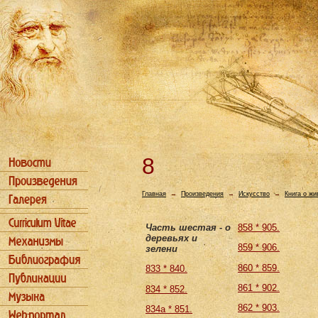
8
Главная
→
Произведения
→
Искусство
→
Книга о ж
Часть шестая - о
858 * 905.
деревьях и
859 * 906.
зелени
860 * 859.
833 * 840.
861 * 902.
834 * 852.
862 * 903.
834а * 851.