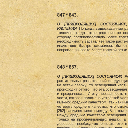
847 * 843.
О [ПРИВХОДЯЩИХ] СОСТОЯНИЯ
РАСТЕНИЯ.
Но когда вышесказанные ра
толщине, тогда такое растение не со
сторону, противоположную более толст
необходимость заставляет такое растен
иначе оно быстро сломалось бы от 
направлении роста более толстой ветки
848 * 857.
О [ПРИВХОДЯЩИХ] СОСТОЯНИЯХ Р
растительных разветвлений следующие: 
на ветви сверху, то освещенная часть
происходит оттого, что эта освещенная 
и прозрачность. И эту прозрачность 
части, которая положена чет­вертой час
именно: средним качеством, так как им
четверть среднего качества, что озна
|252| занимает место между блеском 
между средним качеством освещения и
только на просвечивающих вещах, а 
деревьев, необходимо описать это в
изображения растений, хотя до меня, на