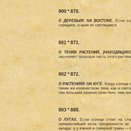
900 * 870.
О ДЕРЕВЬЯХ НА ВОСТОКЕ.
Если со
середине, а края их светящиеся.
901 * 871.
О ТЕНЯХ РАСТЕНИЙ, [НАХОДЯЩИХ
заслоняют большую часть этого растения
902 * 872.
О РАСТЕНИЯХ НА ЮГЕ.
Когда солнце 
таким же количеством тени, как и свет
тем большим количеством тени, чем они
903 * 889.
О ЛУГАХ.
Если солнце стоит на сток
прекраснейшей из-за прозрачности их
западе; а у южной и северной травы — 