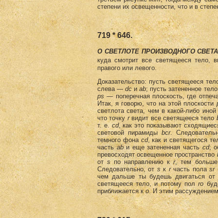
степени их освещенности, что и в степ
719 * 646.
О СВЕТЛОТЕ ПРОИЗВОДНОГО СВЕТ
куда смотрит все светящееся тело, в
правого или левого.
Доказательство: пусть светящееся те
слева —
dc
и
ab
; пусть затененное тел
ps
— попереч­ная плоскость, где отпеч
Итак, я говорю, что на этой плоскости
светлота света, чем в ка­кой-либо иной
что точку
r
видит все светящееся тело
т. е.
cd
, как это показывают сходящие
световой пирамиды
bсr
. Следователь
темного фона
cd
, как и светящегося т
часть
ab
и еще затененная часть
cd
; 
пре­восходят освещенное пространство
от
s
по направлению к
r
, тем больш
Следовательно, от
s
к
r
часть пола
sr
чем дальше ты будешь двигаться о
светящееся тело, и потому пол
ro
буде
приближается к
о
. И этим рассуждение