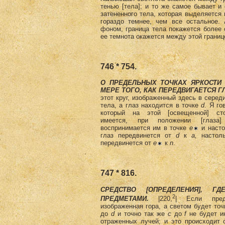
тенью [тела]; и то же самое бывает и 
затененного тела, которая выделяется
гораздо темнее, чем все остальное.
фоном, граница тела покажется более 
ее темнота окажется между этой границ
746 * 754.
О ПРЕДЕЛЬНЫХ ТОЧКАХ ЯРКОСТИ
МЕРЕ ТОГО, КАК ПЕРЕДВИГАЕТСЯ Г
этот круг, изображенный здесь в серед
тела, а глаз находится в точке
d
.
Я го
который на этой [освещенной] ст
имеется, при положении [гла
воспринимается им в точке
е
и насто
глаз передвинется от
d
к
а,
настоль
передвинется от
е
к
n
.
747 * 816.
СРЕДСТВО [ОПРЕДЕЛЕНИЯ], Г
2
ПРЕДМЕТАМИ.
|220,
|
Если пре
изображенная гора, а светом будет то
до
d
и точно так же
с
до
f
не будет ин
отраженных лучей; и это происходит о