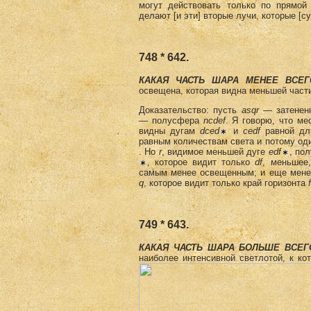
могут действовать только по прямой
делают [и эти] вторые лучи, которые [с
748 * 642.
КАКАЯ ЧАСТЬ ШАРА МЕНЕЕ ВСЕ
освещена, которая видна меньшей част
Доказательство: пусть
asqr
—
затенен
— полусфера
ncdef
. Я говорю, что ме
видны дугам
dced
и
cedf
равной дл
равным количествам света и потому од
. Но
r
, видимое меньшей дуге
edf
, по
, которое видит только
df
, меньшее
самым менее освещенным; и еще мене
q
, которое видит только край горизонта
f
749 * 643.
КАКАЯ ЧАСТЬ ШАРА БОЛЬШЕ ВСЕГ
наиболее интенсивной светлотой, к ко