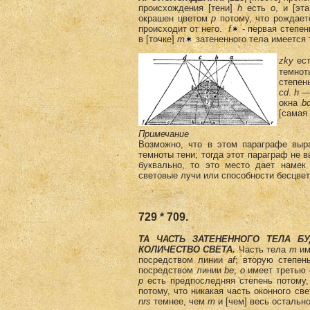
происхождения [тени]
h
есть
о
, и [эт
окрашен цветом
р
потому, что рождаетс
происходит от него.
f
- первая степен
в [точке]
m
затененного тела имеется 
zky
ест
темнот
степен
cd
.
h
— 
окна
b
[самая
Примечание
Возможно, что в этом параграфе выраж
темноты тени; тогда этот параграф не 
буквально, то это место дает наме
световые лучи или способности бесцвет
729 * 709.
ТА ЧАСТЬ ЗАТЕНЕННОГО ТЕЛА Б
КОЛИЧЕСТВО СВЕТА.
Часть тела
m
им
посредством линии
af
; вторую степен
посредством линии
bе
,
о
имеет третью 
p
есть предпоследняя степень потому,
потому, что никакая часть оконного св
nrs
темнее, чем
m
и [чем] весь остальн