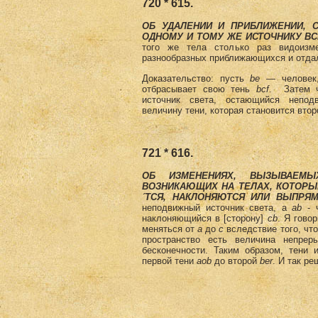
720 * 615.
ОБ УДАЛЕНИИ И ПРИБЛИЖЕНИИ, 
ОДНОМУ И ТОМУ ЖЕ ИСТОЧНИКУ ВСЕ
того же тела столько раз видоизм
разнообразных приближающихся и отда
Доказательство: пусть
be
— человек,
отбрасывает свою тень
bcf
. Затем 
источник света, остающийся непод
величину тени, которая становится вто
721 * 616.
ОБ ИЗМЕНЕНИЯХ, ВЫЗЫВАЕМЫ
ВОЗНИКАЮЩИХ НА ТЕЛАХ, КОТОРЫ
´ТСЯ, НАКЛОНЯЮТСЯ ИЛИ ВЫПРЯ
неподвижный источник света, а
ab
- ч
наклоняющийся в [сторону]
сb
. Я гово
меняться от
а
до
с
вследствие того, что
пространство есть величина непрер
бесконечности. Таким образом, тени 
первой тени
аоb
до второй
ber
. И так р