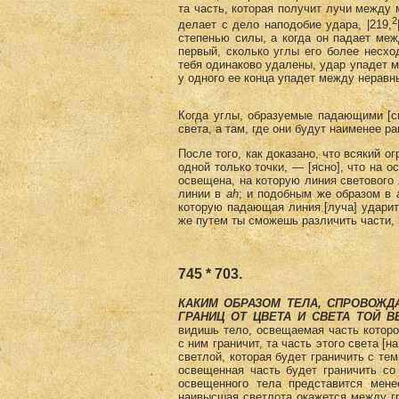
та часть, которая получит лучи между 
2
делает с дело наподобие удара, |219,
степенью силы, а когда он падает ме
первый, сколько углы его более несхо
тебя одинаково удалены, удар упадет м
у одного ее конца упадет между неравн
Когда углы, образуемые падающими [с
света, а там, где они будут наименее р
После того, как доказано, что всякий о
одной только точки, — [ясно], что на 
освещена, на которую линия светового
линии в
ah
; и подобным же образом в
которую падающая линия [луча] удари
же путем ты сможешь различить части, 
745 * 703.
КАКИМ ОБРАЗОМ ТЕЛА, СПРОВОЖД
ГРАНИЦ ОТ ЦВЕТА И СВЕТА ТОЙ В
видишь тело, освещаемая часть которог
с ним граничит, та часть этого света [н
светлой, которая будет граничить с те
освещенная часть будет граничить со
освещенного тела представится мене
наивысшая светлота окажется между гр