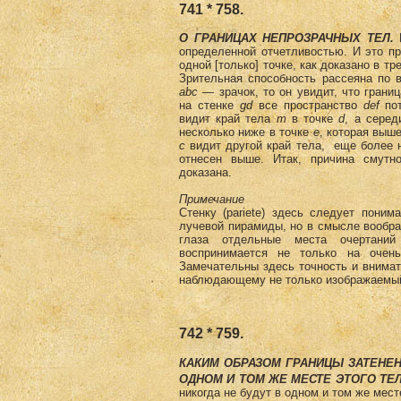
741 * 758.
О ГРАНИЦАХ НЕПРОЗРАЧНЫХ ТЕЛ.
И
определенной отчетливостью. И это пр
одной [только] точке, как доказано в тр
Зрительная способность рассеяна по 
аbс
— зрачок, то он увидит, что грани
на стенке
gd
все пространство
def
пот
видит край тела
m
в точке
d
, a сере
несколько ниже в точке
е
, которая выш
с
видит другой край тела, еще более н
отнесен выше. Итак, причина смутн
доказана.
Примечание
Стенку (pariete) здесь следует пони
лучевой пирамиды, но в смысле вообра
глаза отдельные места очертаний
воспринимается не только на очен
Замечательны здесь точность и внима
наблюдающему не только изображаемый 
742 * 759.
КАКИМ ОБРАЗОМ ГРАНИЦЫ ЗАТЕНЕН
ОДНОМ И ТОМ ЖЕ МЕСТЕ ЭТОГО ТЕЛ
никогда не будут в одном и том же мест