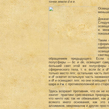
точки земли
d
и
e
.
Освеще
меньше
Доказа
Следу
освеще
е. мен
показы
Таким 
сфер
наибо
осве
светящ
обращением предыдущего. Если 
полусферы —
bс
и
de
, освещает са
больший свет этой же полусферы о
сферического тела, т. е. если
bс
и
df
только место
nmr
, остальная часть по
и
df
осветит остальную часть названно
и
df
и освещают
nmr
, но они освещают 
шара и
lr
с противоположной его сторо
Здесь возразит противник, что он не хо
хватит практики срисованных природны
что ничто нас так не обманывает, как
всякого иного основания, как это 
алхимиков, некромантов и других прост