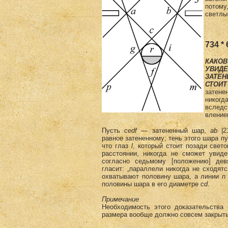
потому
светлы
734 * 
КАКОВ
УВИД
ЗАТЕН
СТОИТ
затене
никогд
вследс
вление
Пусть
cedf
— затененный шар,
аb
|2
равное затененному; тень этого шара п
что глаз
l
, который стоит позади свет
расстоянии, никогда не сможет увиде
согласно седьмому [положению] девя
гласит: „параллели никогда не сходят
охватывают половину шара, а линии
n
половины шара в его диаметре
cd
.
Примечание
Необходимость этого доказательства 
размера вообще должно совсем закрыть 