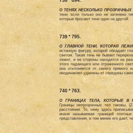
738 * 694.
О ТЕНЯХ НЕСКОЛЬКО ПРОЗРАЧНЫХ
тени, если только оно не затенено те
которые бросают тени один на другой.
739 * 795.
О ГЛАВНОЙ ТЕНИ, КОТОРАЯ ЛЕЖ
истинную фигуру, которой обладает гл
светом. Такая тень не бывает перереза
лежит; и ее стороны находятся на ра
этого падающего или отраженного света
она отклоняется от своего прямого н
неодинаково удалены от середины самой
740 * 763.
О ГРАНИЦАХ ТЕЛА, КОТОРЫЕ В 
Границы непрозрачных тел таковы, |2
расстоянии. То, чему здесь приписыва
иначе называемая границей плотных
представления, и тем менее его дает, ч