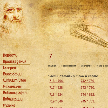
7
Главная
→
Произведения
→
Искусство
→
Книга о ж
Часть пятая - о тени и свете
716 * 794.
742 * 759.
717 * 628.
743 * 760.
718 * 624.
744 * 632.
719 * 646.
745 * 703.