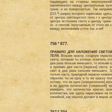
падающего на стороны многогранно
заключенного между центральным лучо
грани, и ее поверхностью. Так наприм
2
|223,
| разрез которого нарисован здес
от центра светящегося тела
r
к центру
центра источника света к центру грани
sc
, и светом, получаемым от этого же 
между величинами углов
bас
и
edf
.
756 * 877.
ПРАВИЛО ДЛЯ НАЛОЖЕНИЯ СВЕТО
ТЕЛА.
Возьми краску, сходную окраско
света, которым ты хочешь осветить эт
два раза больше меньшего, то возьми о
и прибавь две части [окраски] света, 
свет в два раза сильнее меньшего. З
только часть природной окраски названн
образом, ты на одну и ту же краску по
потому, что на одно [определенное] кол
а на другое количество [локальной] к
измерить эти количества краски, в
количества, как здесь нарисовано на п
линейкой, как обычно делают в мерах зе
757 * 704.