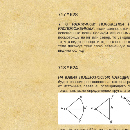
717 * 628.
О РАЗЛИЧНОМ ПОЛОЖЕНИИ Т
РАСПОЛОЖЕННЫХ.
Если солнце стоит 
освещенные вещи целиком лишенными т
посмотришь на юг или север, то увидиш
то, что видит солнце. и то, чего оно н
тела покажут тебе свою затененную ч
видима солнцу.
718 * 624.
НА КАКИХ ПОВЕРХНОСТЯХ НАХОДИ
будет равномерно освещена, которая 
от источника света
а,
освещающего п
тогда, согласно определению круга, эт
третьем рисунке
iklm
, тогда между сам