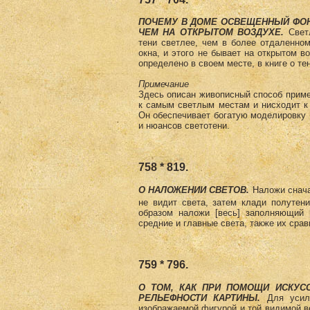
ПОЧЕМУ В ДОМЕ ОСВЕЩЕННЫЙ ФОН
ЧЕМ НА ОТКРЫТОМ ВОЗДУХЕ.
Светл
тени светлее, чем в более отдаленном
окна, и этого не бывает на открытом во
определено в своем месте, в книге о тен
Примечание
Здесь описан живописный способ примен
к самым светлым местам и нисходит к
Он обеспечивает богатую моделировку б
и нюансов светотени.
758 * 819.
О НАЛОЖЕНИИ СВЕТОВ.
Наложи снача
не видит света, затем клади полутени
образом наложи [весь] заполняющий 
средние и главные света, также их срав
759 * 796.
О ТОМ, КАК ПРИ ПОМОЩИ ИСКУС
РЕЛЬЕФНОСТИ КАРТИНЫ.
Для усиле
изображаемой фигурой и той видимой ве