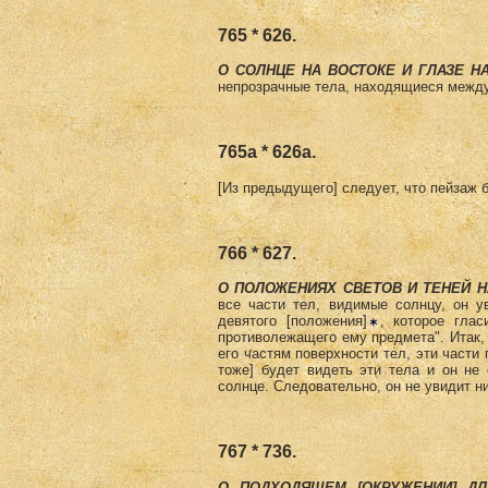
765 * 626.
О СОЛНЦЕ НА ВОСТОКЕ И ГЛАЗЕ Н
непрозрачные тела, находящиеся между 
765а * 626а.
[Из предыдущего] следует, что пейзаж 
766 * 627.
О ПОЛОЖЕНИЯХ СВЕТОВ И ТЕНЕЙ 
все части тел, видимые солнцу, он у
девятого [положения]
, которое глас
противолежащего ему предмета". Итак,
его частям поверхности тел, эти части
тоже] будет видеть эти тела и он не
солнце. Следовательно, он не увидит ни
767 * 736.
О ПОДХОДЯЩЕМ [ОКРУЖЕНИИ] ДЛ