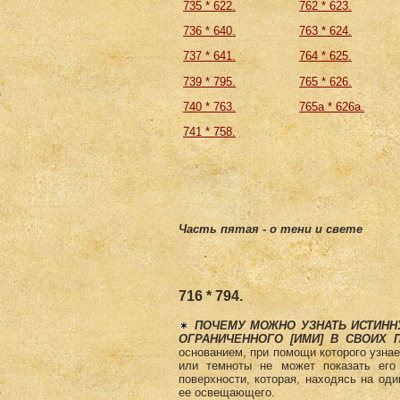
735 * 622.
762 * 623.
736 * 640.
763 * 624.
737 * 641.
764 * 625.
739 * 795.
765 * 626.
740 * 763.
765а * 626а.
741 * 758.
Часть пятая - о тени и свете
716 * 794.
ПОЧЕМУ МОЖНО УЗНАТЬ ИСТИННУ
ОГРАНИЧЕННОГО [ИМИ] В СВОИХ 
основанием, при помощи которого узнае
или темноты не может показать его
поверхности, которая, находясь на оди
ее освещающего.