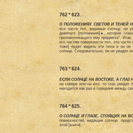
762 * 623.
О ПОЛОЖЕНИЯХ СВЕТОВ И ТЕНЕЙ 
все части тел, видимые солнцу, он у
девятого [положения]
, которое глас
противолежащего ему предмета". Итак,
его частям поверхности тел, эти части
тоже] будет видеть эти тела и он не
солнце. Следовательно, он не увидит ни
763 * 624.
ЕСЛИ СОЛНЦЕ НА ВОСТОКЕ, А ГЛАЗ 
на севере или на юге, то глаз увидит 
находится как раз в середине между све
764 * 625.
О СОЛНЦЕ И ГЛАЗЕ, СТОЯЩИХ НА В
поверхностей, видящие солнце, предс
этой [книги].