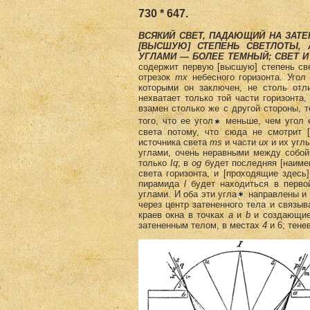
730 * 647.
ВСЯКИЙ СВЕТ, ПАДАЮЩИЙ НА ЗАТ
[ВЫСШУЮ] СТЕПЕНЬ СВЕТЛОТЫ,
УГЛАМИ — БОЛЕЕ ТЕМНЫЙ; СВЕТ И
содержит первую [высшую] степень све
отрезок
mx
небесного горизонта. Уго
которыми он заключен, не столь отл
нехватает только той части горизонта
взамен столько же с другой стороны, 
того, что ее угол
меньше, чем угол 
света потому, что сюда не смотрит 
источника света
ms
и части
их
и их угл
углами, очень неравными между собой
только
Iq
; в
og
будет последняя [наимен
света горизонта, и [проходящие здес
пирамида
l
будет находиться в первой
углами. И оба эти угла
направлены и 
через центр затененного тела и связы
краев окна в точках
а
и
b
и создающие 
затененным телом, в ме­стах
4
и 6; тене