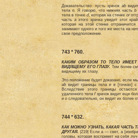
Доказательство: пусть зрачок
аb
видит
тела
n
. Я говорю, что нижняя часть
b
тела в точке
d
, которая на стенке
or
отг
часть
а
этого зрачка увидит этот кра
которая на этой стенке отграничится
занимают одного и того же места на не
свое предположение.
743 * 760.
КАКИМ ОБРАЗОМ ТО ТЕЛО ИМЕЕТ
ВИДЯЩЕМУ ЕГО ГЛАЗУ.
Тем более сму
видящему их глазу.
Это положение будет доказано, если мы
аb
видит границы тела
е
в [точках]
с
Вследствие этого границы остаютс
удаленного тела
f
зрачок видит еще боле
и
о
следовательно, он видит их более 
744 * 632.
КАК МОЖНО УЗНАТЬ, КАКАЯ ЧАСТЬ
ДРУГАЯ.
|219| Если а — свет, a [изобр
головы, которая воспримет на себя луч