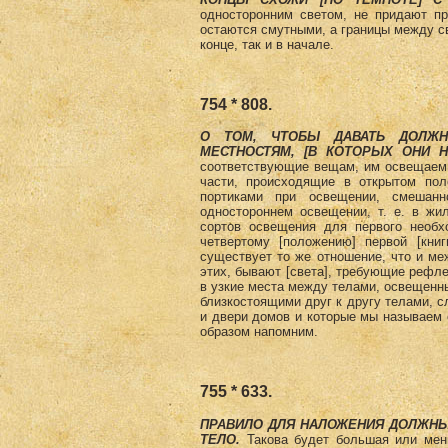
односторонним светом, не придают пр
остаются смутными, а границы между св
конце, так и в начале.
754 * 808.
О ТОМ, ЧТОБЫ ДАВАТЬ ДОЛЖН
МЕСТНОСТЯМ, [В КОТОРЫХ ОНИ 
соответствующие вещам, им освещаемы
части, происходящие в открытом пол
портиками при освещении, смешанн
одностороннем освещении, т. е. в жи
сортов освещения для первого необх
четвертому [положению] первой [кни
существует то же отношение, что и ме
этих, бывают [света], требующие рефлек
в узкие места между телами, освещенн
близкостоящими друг к другу телами, сл
и двери домов и которые мы называем
образом напомним.
755 * 633.
ПРАВИЛО ДЛЯ НАЛОЖЕНИЯ ДОЛЖНЫ
ТЕЛО.
Такова будет большая или мен