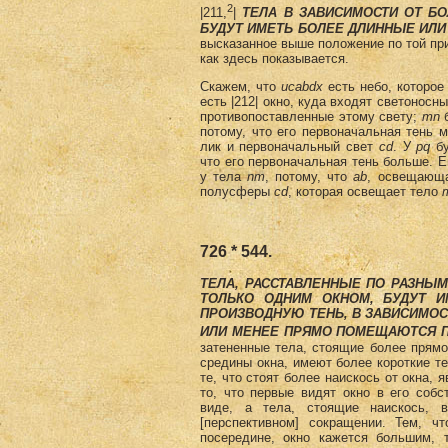
2
|211,
|
ТЕЛА В ЗАВИСИМОСТИ ОТ Б
БУДУТ ИМЕТЬ БОЛЕЕ ДЛИННЫЕ ИЛИ
высказанное выше положение по той пр
как здесь показывается.
Скажем, что
ucabdx
есть небо, которое
есть |212| окно, куда входят светоносн
противопоставленные этому свету;
mn
б
потому, что его первоначальная тень м
лик и первоначальный свет
cd
. У
pq
бу
что его первоначальная тень больше. 
у тела
nm
, потому, что
ab
, освещающа
полусферы
cd
, которая освещает тело
726 * 544.
ТЕЛА, РАССТАВЛЕННЫЕ ПО РАЗНЫ
ТОЛЬКО ОДНИМ ОКНОМ, БУДУТ 
ПРОИЗВОДНУЮ ТЕНЬ, В ЗАВИСИМОС
ИЛИ МЕНЕЕ ПРЯМО ПО­МЕЩАЮТСЯ П
затененные тела, стоящие более прямо
средины окна, имеют более короткие те
те, что стоят более наискось от окна, 
то, что первые видят окно в его собс
виде, а тела, стоящие наискось, 
[перспективном] сокращении. Тем, чт
посередине, окно кажется большим, 