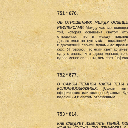
751 * 676.
ОБ ОТНОШЕНИЯХ МЕЖДУ ОСВЕЩЕ
РЕФЛЕКСАМИ.
Между частью, освещен
той, которая освещена светом от
отношение, что и между падаю
Доказательство: пусть
аb
— падающий 
и доходящий своими лучами до предм
cmd
. Я говорю, что если свет
аb
имеет
одну степень, что вдвое меньше, то 
вдвое менее сильным, чем свет [на]
сnd
752 * 677.
О САМОЙ ТЕМНОЙ ЧАСТИ ТЕНИ 
КОЛОННООБРАЗНЫХ.
[Самая тем
сферических или колоннообразных бу
падающим и светом отраженным.
753 * 814.
КАК СЛЕДУЕТ ИЗБЕГАТЬ ТЕНЕЙ, 
КОНЦЫ СХОЖИ [ПО ТЕМНОТЕ] C