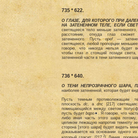
735 * 622.
О ГЛАЗЕ, ДЛЯ КОТОРОГО ПРИ ДАЛЕ
НА ЗАТЕНЕННОМ ТЕЛЕ, ЕСЛИ СВЕ
светящееся тело меньше затененного,
расстояние, откуда глаз сможет
затененного. Пусть
opef
— затене
светящееся, любой пропорции меньшее,
говорю, что никогда нельзя будет в
чтобы глаз
n
стоящий позади света,
затененной части в тени затененного ша
736 * 640.
О ТЕНИ НЕПРОЗРАЧНОГО ШАРА, П
наиболее затененной, которая будет ви
Пусть темным противолежащим т
плоскость
dc
,
a
dnc
|217| светящаяс
помещающийся между светом полусфе
пусть будет
bqpo
. Я говорю, что час
либо иная часть этого шара потому,
целиком лежащую напротив темноту з
сторона [этого шара] будет видеть мен
доказывается на основании одного из 
2
который гласит: |217,
|,,Линия, провед