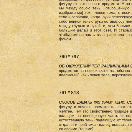
фигуру от затененного предмета. А на
бы между собою тень, отброшенную н
изображении] тех членов тела, относи
тела и особенно, когда руки пересекают
собственной тенью руки оставалось нем
между грудью и рукой, и, чем больше т
большим делай и этот свет. И старай
чтобы темная часть тела граничила со
фоном.
760 * 797.
ОБ ОКРУЖЕНИИ ТЕЛ РАЗЛИЧНЫМИ 
предметов на поверхности тел обычно 
положений] как членов тела, порождающ
761 * 818.
СПОСОБ ДАВАТЬ ФИГУРАМ ТЕНИ, С
фигуру и хочешь посмотреть, соответ
желтее, чем это свойственно природе ц
пальцем на освещенную часть и, есл
естественную тень, падающую от твоего
отдаляя и приближая палец, вызвать те
со своими [тенями]