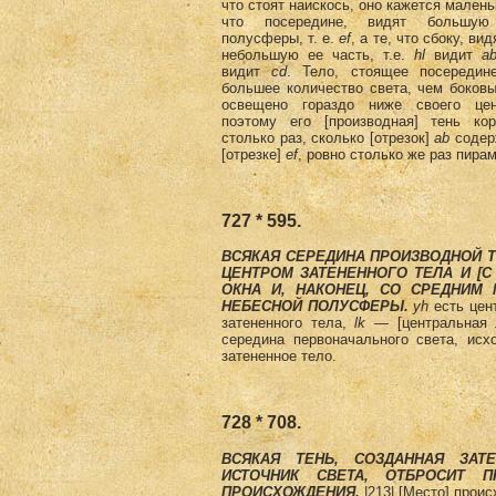
что стоят наискось, оно кажется малень
что посередине, видят большую
полусферы, т. е.
еf
, а те, что сбоку, ви
небольшую ее часть, т.е.
hl
видит
a
видит
cd
. Тело, стоящее посередин
большее количество света, чем боковы
освещено гораздо ниже своего цен
поэтому его [производная] тень ко
столько раз, сколько [отрезок]
аb
содер­
[отрезке]
еf
, ровно столько же раз пир
727 * 595.
ВСЯКАЯ СЕРЕДИНА ПРОИЗВОДНОЙ Т
ЦЕНТРОМ ЗАТЕНЕННОГО ТЕЛА И [С
ОКНА И, НАКОНЕЦ, СО СРЕДНИМ 
НЕБЕСНОЙ ПОЛУСФЕРЫ.
yh
есть цен
затененного тела,
lk
— [центральная л
середина первоначального света, исх
затененное тело.
728 * 708.
ВСЯКАЯ ТЕНЬ, СОЗДАННАЯ ЗА­
ИСТОЧНИК СВЕТА, ОТБРОСИТ 
ПРОИСХОЖДЕНИЯ.
|213| [Место] прои