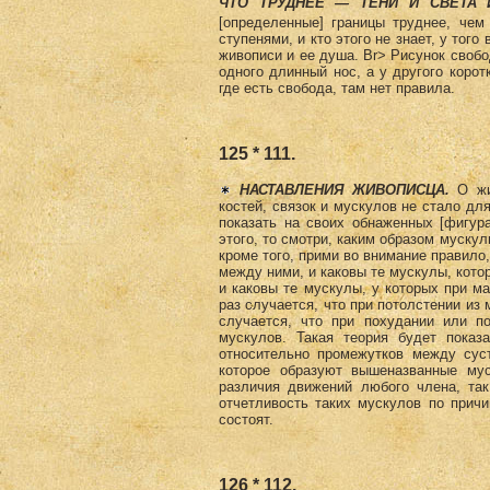
ЧТО ТРУДНЕЕ — ТЕНИ И СВЕТА
[определенные] границы труднее, чем 
ступенями, и кто этого не знает, у то
живописи и ее душа. Br> Рисунок свобо
одного длинный нос, а у другого корот
где есть свобода, там нет правила.
125 * 111.
НАСТАВЛЕНИЯ ЖИВОПИСЦА.
О жив
костей, связок и мускулов не стало д
показать на своих обнаженных [фигура
этого, то смотри, каким образом мускул
кроме того, прими во внимание правило
между ними, и каковы те мускулы, кото
и каковы те мускулы, у которых при ма
раз случается, что при потолстении из
случается, что при похудании или по
мускулов. Такая теория будет показ
отноcительно промежутков между сус
которое образуют вышеназванные мус
различия движений любого члена, так
отчетливость таких мускулов по прич
состоят.
126 * 112.