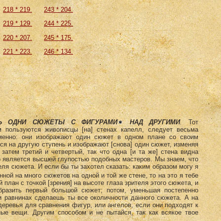
218 * 219.
243 * 204.
219 * 129.
244 * 225.
220 * 207.
245 * 175.
221 * 223.
246 * 134.
ТЬ ОДНИ СЮЖЕТЫ С ФИГУРАМИ
НАД ДРУГИМИ
.
Тот
м пользуются живописцы [на] стенах капелл, следует весьма
Именно: они изображают один сюжет в одном плане со своим
я на другую ступень и изображают [снова] один сюжет, изменяя
 затем третий и четвертый, так что одна [и та же] стена видна
то является высшей глупостью подобных мастеров. Мы знаем, что
еля сюжета. И если бы ты захотел сказать: каким образом могу я
нной на много сюжетов на одной и той же стене, то на это я тебе
 план с точкой [зрения] на высоте глаза зрителя этого сюжета, и
бразить первый большой сюжет; потом, уменьшая постепенно
и равнинах сделаешь ты все околичности данного сюжета. А на
еревья для сравнения фигур, или ангелов, если они подходят к
ные вещи. Другим способом и не пытайся, так как всякое твое