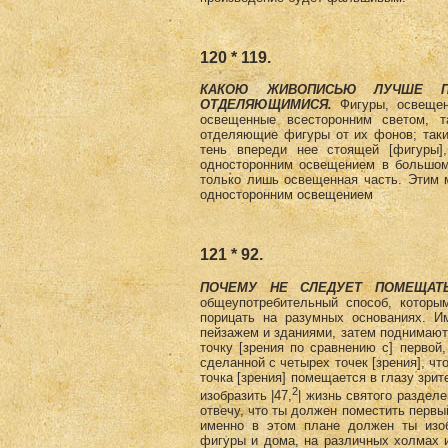
120 * 119.
КАКОЮ ЖИВОПИСЬЮ ЛУЧШЕ ПО
ОТДЕЛЯЮЩИМИСЯ.
Фигуры, освещен
освещенные всесторонним светом, т
отделяющие фигуры от их фонов; так
тень впереди нее стоящей [фигуры]
односторонним освещением в большом
только лишь освещенная часть. Этим 
односторонним освещением
121 * 92.
ПОЧЕМУ НЕ СЛЕДУЕТ ПОМЕЩА
общеупотребительный способ, которы
порицать на разумных основаниях. 
пейзажем и зданиями, затем поднимаютс
точку [зрения по сравнению с] первой,
сделанной с четырех точек [зрения], ч
точка [зрения] помещается в глазу зрит
2
изобразить |47,
| жизнь святого разделе
отвечу, что ты должен поместить первый
именно в этом плане должен ты изо
фигуры и дома, на различных холмах 