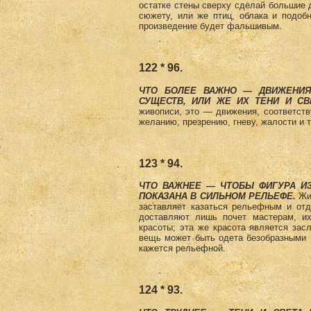
остатке стены сверху сделай большие д
сюжету, или же птиц, облака и подоб
произведение будет фальшивым.
122 * 96.
ЧТО БОЛЕЕ ВАЖНО — ДВИЖЕНИЯ
СУЩЕСТВ, ИЛИ ЖЕ ИХ ТЕНИ И С
живописи, это — движения, соответст
желанию, презрению, гневу, жалости и 
123 * 94.
ЧТО ВАЖНЕЕ — ЧТОБЫ ФИГУРА И
ПОКАЗАНА В СИЛЬНОМ РЕЛЬЕФЕ.
Жи
заставляет казаться рельефным и отд
доставляют лишь почет мастерам, их
красоты; эта же красота является засл
вещь может быть одета безобразными ц
кажется рельефной.
124 * 93.