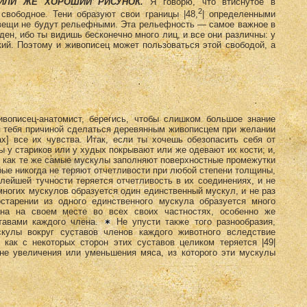
 ИЛИ ЖЕ ХОРОШИЙ РИСУНОК.
Я говорю, что втиснутое в
2
свободное. Тени образуют свои границы |48,
| определенными
го вещи не будут рельефными. Эта рельефность — самое важное в
ден, ибо ты видишь бесконечно много лиц, и все они различны: у
кий. Поэтому и живописец может пользоваться этой свободой, а
описец-анатомист, берегись, чтобы слишком большое знание
ля тебя причиной сделаться деревянным живописцем при желании
х] все их чувства. Итак, если ты хочешь обезопасить себя от
ы у стариков или у худых покрывают или же одевают их кости; и,
, как те же самые мускулы заполняют поверхностные промежутки
рые никогда не теряют отчетливости при любой степени толщины,
лейшей тучности теряется отчетливость в их соединениях, и не
 многих мускулов образуется один единственный мускул, и не раз
старении из одного единственного мускула образуется много
ана на своем месте во всех своих частностях, особенно же
тавами каждого члена.
Не упусти также того разнообразия,
кулы вокруг суставов членов каждого животного вследствие
 как с некоторых сторон этих суставов целиком теряется |49|
ине увеличения или уменьшения мяса, из которого эти мускулы