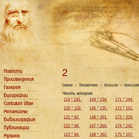
2
Главная
→
Произведения
→
Искусство
→
Книга о ж
Часть вторая
119 * 241.
144 * 234.
171 * 144.
120 * 119.
145 * 235.
172 * 151.
121 * 92.
146 * 261.
173 * 229.
122 * 96.
147 * 260.
174 * 242.
123 * 94.
148 * 262.
175 * 107.