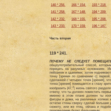
140 * 256.
166 * 154.
193 * 218.
141 * 258.
167 * 148.
194 * 209.
142 * 232.
168 * 155.
195 * 208.
143 * 233.
170 * 159.
196 * 187.
Часть вторая
119 * 241.
ПОЧЕМУ НЕ СЛЕДУЕТ ПОМЕЩА
общеупотребительный способ, которы
порицать на разумных основаниях. 
пейзажем и зданиями, затем поднимаютс
точку [зрения по сравнению с] первой,
сделанной с четырех точек [зрения], ч
точка [зрения] помещается в глазу зрит
2
изобразить |47,
| жизнь святого разделе
отвечу, что ты должен поместить первый
именно в этом плане должен ты изо
фигуры и дома, на различных холмах 
остатке стены сверху сделай большие д
сюжету, или же птиц, облака и подоб
произведение будет фальшивым.