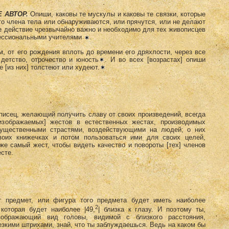
 АВТОР.
Опиши, каковы те мускулы и каковы те связки, которые
о члена тела или обнаруживаются, или прячутся, или не делают
кое действие чрезвычайно важно и необходимо для тех живописцев
фессиональными учителями
.
, от его рождения вплоть до времени его дряхлости, через все
детство, отрочество и юность
. И во всех [возрастах] опиши
е [из них] толстеют или худеют.
исец, желающий получить славу от своих произведений, всегда
 изображаемых] жестов в естественных жестах, производимых
ущественными страстями, воздействующими на людей; о них
воих книжечках и потом пользоваться ими для своих целей,
же самый жест, чтобы видеть качество и повороты [тех] членов
сте.
 предмет, или фигура того предмета будет иметь наиболее
2
которая будет наиболее |49,
| близка к глазу. И поэтому ты,
зображающий вид головы, видимой с близкого расстояния,
зкими штрихами, знай, что ты заблуждаешься. Ведь на каком бы