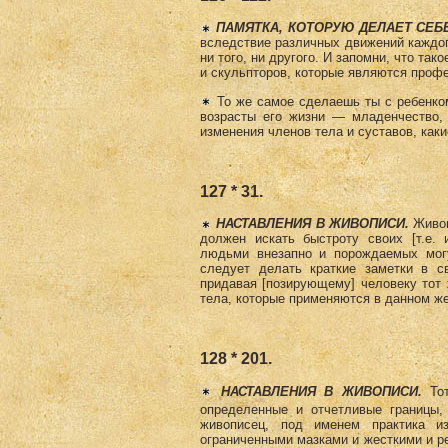
ПАМЯТКА, КОТОРУЮ ДЕЛАЕТ СЕБЕ
вследствие различных движений каждог
ни того, ни другого. И запомни, что та
и скульпторов, которые являются про
То же самое сделаешь ты с ребенком
возрасты его жизни — младенчество, 
изменения членов тела и суставов, каки
127 * 31.
НАСТАВЛЕНИЯ В ЖИВОПИСИ.
Живоп
должен искать быстроту своих [т.е.
людьми внезапно и порождаемых мог
следует делать краткие заметки в с
придавая [позирующему] человеку тот 
тела, которые применяются в данном же
128 * 201.
НАСТАВЛЕНИЯ В ЖИВОПИСИ.
Тот
определенные и отчетливые границы, 
живописец, под именем практика и
ограниченными мазками и жесткими и ре