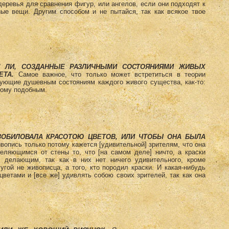
еревья для сравнения фигур, или ангелов, если они подходят к
ные вещи. Другим способом и не пытайся, так как всякое твое
 ЛИ, СОЗДАННЫЕ РАЗЛИЧНЫМИ СОСТОЯНИЯМИ ЖИВЫХ
ВЕТА.
Самое важное, что только может встретиться в теории
вующие душевным состояниям каждого живого существа, как-то:
тому подобным.
ЗОБИЛОВАЛА КРАСОТОЮ ЦВЕТОВ, ИЛИ ЧТОБЫ ОНА БЫЛА
вопись только потому кажется [удивительной] зрителям, что она
еляющимся от стены то, что [на самом деле] ничто, а краски
 делающим, так как в них нет ничего удивительного, кроме
угой не живописца, а того, кто породил краски. И какая-нибудь
ветами и [все же] удивлять собою своих зрителей, так как она