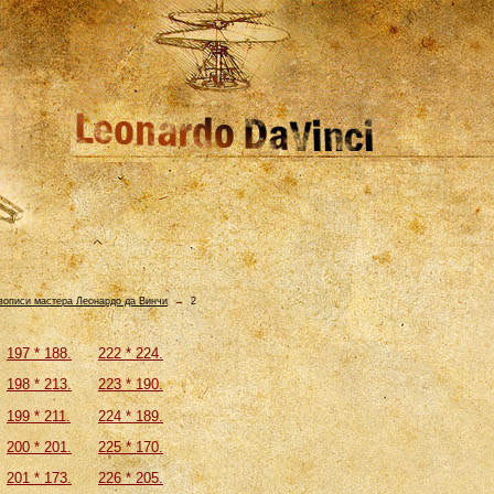
ивописи мастера Леонардо да Винчи
→
2
197 * 188.
222 * 224.
198 * 213.
223 * 190.
199 * 211.
224 * 189.
200 * 201.
225 * 170.
201 * 173.
226 * 205.