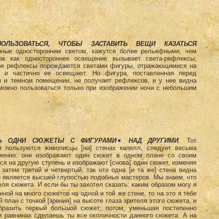
ЛЬЗОВАТЬСЯ, ЧТОБЫ ЗАСТАВИТЬ ВЕЩИ КАЗАТЬСЯ
ные односторонним светом, кажутся более рельефными, чем
ак как одностороннее освещение вызывает света-рефлексы,
ие рефлексы порождаются светами фигуры, отражающимися на
, и частично ее освещают. Но фигура, поставленная перед
 и темном помещении, не получает рефлексов, и у нее видна
можно пользоваться только при изображении ночи с небольшим
ТЬ ОДНИ СЮЖЕТЫ С ФИГУРАМИ
НАД ДРУГИМИ
.
Тот
м пользуются живописцы [на] стенах капелл, следует весьма
Именно: они изображают один сюжет в одном плане со своим
я на другую ступень и изображают [снова] один сюжет, изменяя
 затем третий и четвертый, так что одна [и та же] стена видна
то является высшей глупостью подобных мастеров. Мы знаем, что
еля сюжета. И если бы ты захотел сказать: каким образом могу я
нной на много сюжетов на одной и той же стене, то на это я тебе
 план с точкой [зрения] на высоте глаза зрителя этого сюжета, и
бразить первый большой сюжет; потом, уменьшая постепенно
и равнинах сделаешь ты все околичности данного сюжета. А на