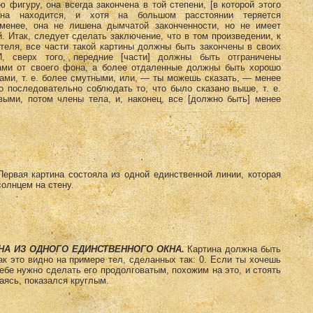
 фигуру, она всегда закончена в той степени, [в которой этого
она находится, и хотя на большом расстоянии теряется
 менее, она не лишена дымчатой законченности, но не имеет
. Итак, следует сделать заключение, что в том произведении, к
теля, все части такой картины должны быть закончены в своих
, сверх того, передние [части] должны быть отграничены
ами от своего фона, а более отдаленные должны быть хорошо
ами, т. е. более смутными, или, — ты можешь сказать, — менее
 последовательно соблюдать то, что было сказано выше, т. е.
выми, потом члены тела, и, наконец, все [должно быть] менее
ервая картина состояла из одной единственной линии, которая
олнцем на стену.
НА ИЗ ОДНОГО ЕДИНСТВЕННОГО ОКНА.
Картина должна быть
как это видно на примере тел, сделанных так: 0. Если ты хочешь
тебе нужно сделать его продолговатым, похожим на это, и стоять
щаясь, показался круглым.