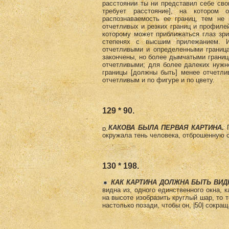
расстоянии ты ни представил себе свою
требует расстояние], на котором 
распознаваемость ее границ, тем не
отчетливых и резких границ и профилей
которому может приближаться глаз зри
степенях с высшим прилежанием. И
отчетливыми и определенными границ
закончены, но более дымчатыми границ
отчетливыми; для более далеких нужно
границы [должны быть] менее отчетли
отчетливым и по фигуре и по цвету.
129 * 90.
КАКОВА БЫЛА ПЕРВАЯ КАРТИНА.
П
окружала тень человека, отброшенную с
130 * 198.
КАК КАРТИНА ДОЛЖНА БЫТЬ ВИД
видна из, одного единственного окна, 
на высоте изобразить круглый шар, то 
настолько позади, чтобы он, |50| сокра