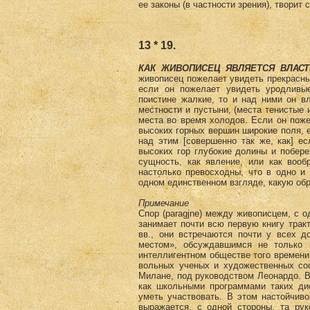
ее законы (в частности зрения), творит 
13 * 19.
КАК ЖИВОПИСЕЦ ЯВЛЯЕТСЯ ВЛАС
живописец пожелает увидеть прекрасны
если он пожелает увидеть уродливы
поистине жалкие, то и над ними он вл
местности и пустыни, (места тенистые 
места во время холодов. Если он поже
высоких горных вершин широкие поля, е
над этим [совершенно так же, как] е
высоких гор глубокие долины и побер
сущность, как явление, или как вооб
настолько превосходны, что в одно и
одном единственном взгляде, какую об
Примечание
Спор (paragjnе) между живописцем, с о
занимает почти всю первую книгу тракт
вв., они встречаются почти у всех 
местом», обсуждавшимся не только 
интеллигентном обществе того времени,
вольных ученых и художественных соо
Милане, под руководством Леонардо. 
как школьными программами таких ди
уметь участвовать. В этом настойчив
выражается, с одной стороны, та ру