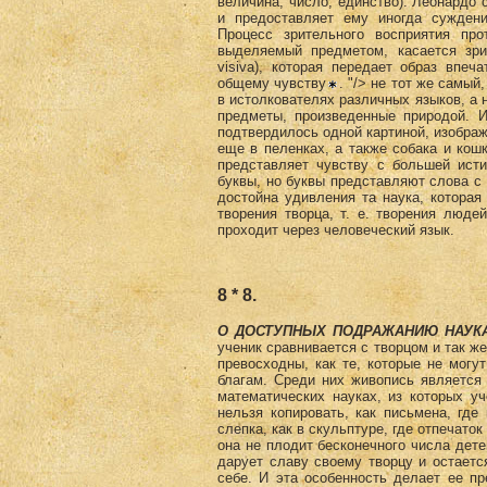
величина, число, единство). Леонардо
и предоставляет ему иногда сужден
Процесс зрительного восприятия пр
выделяемый предметом, касается зрит
visiva), которая передает образ впеча
общему чувству
. "/> не тот же самый
в истолкователях различных языков, а 
предметы, произведенные природой. И
подтвердилось одной картиной, изображ
еще в пеленках, а также собака и кош
представляет чувству с большей ист
буквы, но буквы представляют слова с
достойна удивления та наука, которая
творения творца, т. е. творения люде
проходит через человеческий язык.
8 * 8.
О ДОСТУПНЫХ ПОДРАЖАНИЮ НАУК
ученик сравнивается с творцом и так ж
превосходны, как те, которые не мог
благам. Среди них живопись является 
математических науках, из которых уч
нельзя копировать, как письмена, где
слепка, как в скульптуре, где отпечато
она не плодит бесконечного числа дете
дарует славу своему творцу и остаетс
себе. И эта особенность делает ее пр