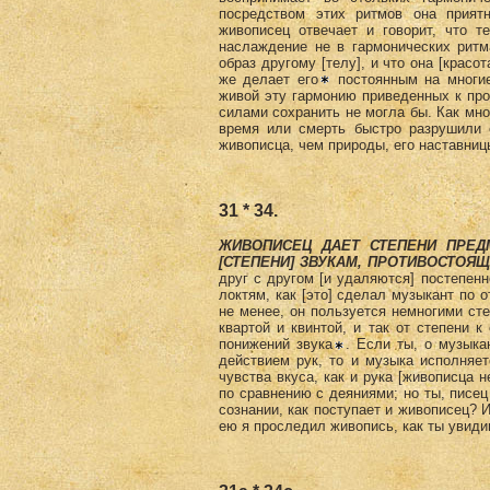
посредством этих ритмов она прият
живописец отвечает и говорит, что т
наслаждение не в гармонических ритм
образ другому [телу], и что она [крас
же делает его
постоянным на многие
живой эту гармонию приведенных к про
силами сохранить не могла бы. Как мно
время или смерть быстро разрушили 
живописца, чем природы, его наставниц
31 * 34.
ЖИВОПИСЕЦ ДАЕТ СТЕПЕНИ ПРЕД­
[СТЕПЕНИ] ЗВУКАМ, ПРОТИВОСТОЯЩ
друг с другом [и удаляются] постепенн
локтям, как [это] сделал музыкант по 
не менее, он пользуется немногими сте
квартой и квинтой, и так от степени 
понижений звука
. Если ты, о музыка
действием рук, то и музыка исполняет
чувства вкуса, как и рука [живописца н
по сравнению с деяниями; но ты, писец
сознании, как поступает и живописец? И
ею я проследил живопись, как ты увиди