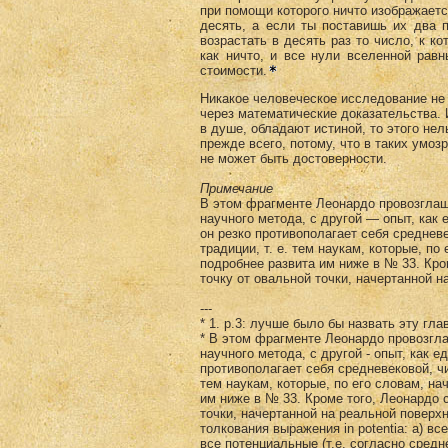
при помощи которого ничто изображается
десять, а если ты поставишь их два п
возрастать в десять раз то число, к ко
как ничто, и все нули вселенной рав
стоимости.
Никакое человеческое исследование не 
через математические доказательства. 
в душе, обладают истиной, то этого нел
прежде всего, потому, что в таких умоз
не может быть достоверности.
Примечание
В этом фрагменте Леонардо провозглаш
научного метода, с другой — опыт, как
он резко противополагает себя среднев
традиции, т. е. тем наукам, которые, п
подробнее развита им ниже в № 33. Кр
точку от овальной точки, начертанной н
---
* 1. p.3: лучше было бы назвать эту гла
* В этом фрагменте Леонардо провозгла
научного метода, с другой - опыт, как 
противополагает себя средневековой, ч
тем наукам, которые, по его словам, н
им ниже в № 33. Кроме того, Леонардо 
точки, начертанной на реальной поверх
толкования выражения in potentia: а) все
все потенциальные (т.е. согласно сред