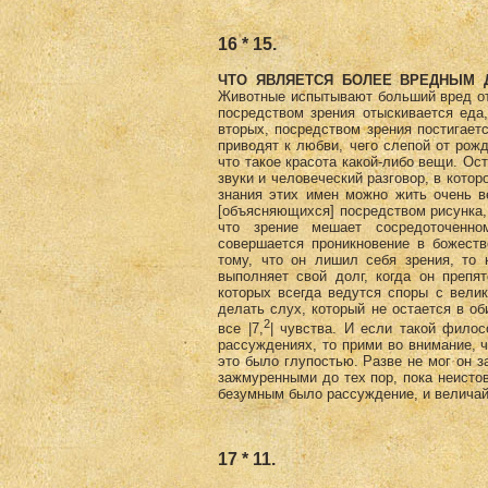
16 * 15.
ЧТО ЯВЛЯЕТСЯ БОЛЕЕ ВРЕДНЫМ 
Животные испытывают больший вред от 
посредством зрения отыскивается еда
вторых, посредством зрения постигает
приводят к любви, чего слепой от рожд
что такое красота какой-либо вещи. Ос
звуки и человеческий разговор, в кото
знания этих имен можно жить очень ве
[объясняющихся] посредством рисунка,
что зрение мешает сосредоточенно
совершается проникновение в божеств
тому, что он лишил себя зрения, то н
выполняет свой долг, когда он преп
которых всегда ведутся споры с вели
делать слух, который не остается в об
2
все |7,
| чувства. И если такой фило
рассуждениях, то прими во внимание, ч
это было глупостью. Разве не мог он з
зажмуренными до тех пор, пока неист
безумным было рассуждение, и величай
17 * 11.