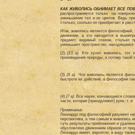
КАК ЖИВОПИСЬ ОБНИМАЕТ ВСЕ ПОВ
распространяется только´ на поверхн
уменьшение тел и их цветов. Ведь пр
столько, сколько он приобретает в расс
Итак, живопись является философией,
движении, а это находится в вышепр
предмет, видимый глазом, столько п
уменьшает пространство, находящееся 
(2)
(13 а).
Кто хулит живопись,
тот х
произведения природы, а потому такой 
(3)
(9 а).
Что живопись является филос
быстроте их действий, а философия та
(4)
(7 а).
Все науки, кончающиеся словам
части, которая [принадлежит] руке, т. 
Примечание
Леонардо под философией разумеет наук
перспектива, а тем самым и живопись 
суть результаты приближения и удалени
обусловлено движением образов от пред
Леонардо имеет, вероятно, в виду такж