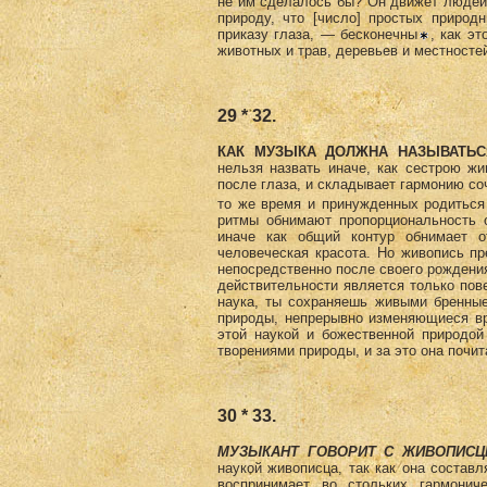
не им сделалось бы? Он движет людей 
природу, что [число] простых природ
приказу глаза, — бесконечны
, как э
животных и трав, деревьев и местносте
29 * 32.
КАК МУЗЫКА ДОЛЖНА НАЗЫВАТЬС
нельзя назвать иначе, как сестрою жи
после глаза, и складывает гармонию со
то же время и принужденных родиться 
ритмы обнимают пропорциональность о
иначе как общий контур обнимает о
человеческая красота. Но живопись пр
непосредственно после своего рождения,
действительности является только пове
наука, ты сохраняешь живыми бренные
природы, непрерывно изменяющиеся вр
этой наукой и божественной природой
творениями природы, и за это она почит
30 * 33.
МУЗЫКАНТ ГОВОРИТ С ЖИВОПИС
наукой живописца, так как она состав
воспринимает во стольких гармонич