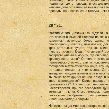
подлинная дочь природы и осуществля
неправы, что оставили ее вне числа эт
природы, но и бесконечно многим, чего 
28 * 31.
ЗАКЛЮЧЕНИЕ [СПОРА] МЕЖДУ ПОЭ
что поэзия в высшей степени понятна 
живопись настолько более ценна, 
благородному чувству, чем поэзия; док
трех остальных чувств, так как было
чувство зрения. Ведь (потерявший зр
запертого живым в могилу, где он обла
красоту всего мира? Он является нача
человеческим искусствам и исправляе
государем математических наук, его на
он нашел элементы и их места. Он с
звезд, он породил архитектуру и персп
ты выше всех других вещей, созданны
твое благородство? Какие народы,
деятельность? Он — окно человечес
наслаждается, при его посредстве душ
темница — пытка. С его помощью челов
глаз снова приобретает то, что раньше
и полными услады садами.
Но какая нужда мне распространяться в