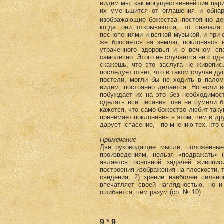
видим мы, как могущественнейшие цари
их уменьшится от оглашения и обнар
изображающие божества, постоянно де
когда они открываются, то сначала
песнопениями и всякой музыкой, и при 
же бросается на землю, поклоняясь и
утраченного здоровья и о вечном сп
самолично. Этого не случается ни с од
скажешь, что это заслуга не живопис
последует ответ, что в таком случае д
постели, могли бы не ходить в палом
видим, постоянно делается. Но если 
побуждает их на это без необходимост
сделать все писания: они не сумели б
кажется, что само божество любит такую
принимает поклонения в этом, чем в др
дарует спасение, - по мнению тех, кто с
Примечание
Две руководящие мысли, положенные 
произведениям, нельзя «подражать» 
является основной задачей живопис
построения изображения на плоскости, 
сведения; 2) зрение наиболее сильно
впечатляет своей наглядностью, но и
ошибается, чем разум (ср. № 10).
9 * 9.