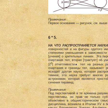
Примечание
Первое основание — рисунок, см. выше
6 * 5.
НА ЧТО РАСПРОСТРАНЯЕТСЯ НАУК
поверхностей и на фигуры одетого им
степенями уменьшения в зависимости 
[учения] о зри­тельных линиях. Эта пе
очертания тел; вторая [трактует] об у
2
|2
| отчетливости
тел на разных рас
очертания и границы тел, называют р
исходит другая наука, которая распро
темное; эта наука требует многих 
астрономии, которая является просто
сечения пирамид.
Примечание
Под перспективой в те времена разум
перспективы, он прав не только суб
объективно в общеисторическом смысл
дисциплина, возникла в Италии XV в б
как-то: Брунелески, Учелло, Альберти