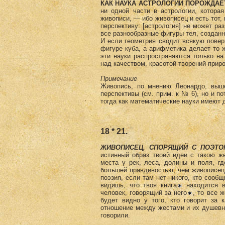
КАК НАУКА АСТРОЛОГИИ ПОРОЖДАЕ
ни одной части в астрологии, котора
живописи, — ибо живописец и есть тот, 
перспективу: [астрология] не может ра
все разнообразные фигуры тел, созданн
И если геометрия сводит всякую повер
фигуре куба, а арифметика делает то 
эти науки распространяются только на
над качеством, красотой творений прир
Примечание
Живопись, по мнению Леонардо, выше
перспективы (см. прим. к № 6), но и п
тогда как математические науки имеют 
18 * 21.
ЖИВОПИСЕЦ, СПОРЯЩИЙ С ПОЭТО
истинный образ твоей идеи с такою ж
места у рек, леса, долины и поля, г
большей правдивостью, чем живописец
поэзия, если там нет никого, кто сообщ
видишь, что твоя книга
находится в
человек, говорящий за него
, то все 
будет видно у того, кто говорит за 
отношение между жестами и их душевны
говорили.