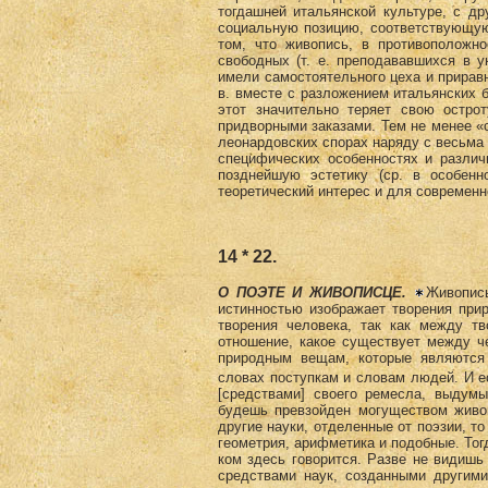
тогдашней итальянской культуре, с д
социальную позицию, соответствующую
том, что живопись, в противоположн
свободных (т. е. преподававшихся в у
имели самостоятельного цеха и приравн
в. вместе с разложением итальянских 
этот значительно теряет свою остро
придворными заказами. Тем не менее «с
леонардовских спорах наряду с весьма
специфических особенностях и различ
позднейшую эстетику (ср. в особенн
теоретический интерес и для современн
14 * 22.
О ПОЭТЕ И ЖИВОПИСЦЕ.
Живопись
истинностью изображает творения прир
творения человека, так как между т
отношение, какое существует между ч
природным вещам, которые являются
словах поступкам и словам людей. И есл
[средствами] своего ремесла, выдум
будешь превзойден могуществом живоп
другие науки, отделенные от поэзии, то
геометрия, арифметика и подобные. Тогд
ком здесь говорится. Разве не видишь 
средствами наук, созданными другим