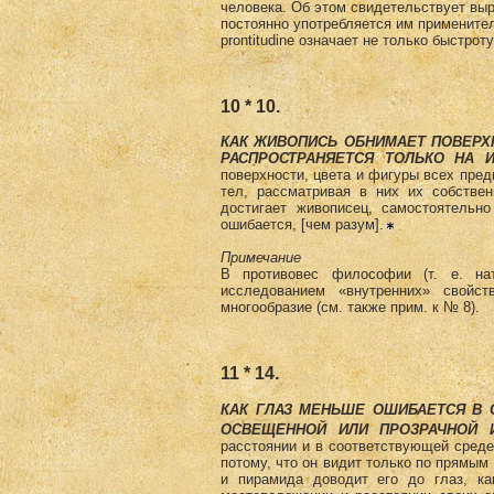
человека. Об этом свидетельствует выраж
постоянно употребляется им применител
prontitudine означает не только быстро
10 * 10.
КАК ЖИВОПИСЬ ОБНИМАЕТ ПОВЕРХ
РАСПРОСТРАНЯЕТСЯ ТОЛЬКО НА 
поверхности, цвета и фигуры всех пред
тел, рассматривая в них их собствен
достигает живописец, самостоятельн
ошибается, [чем разум].
Примечание
В противовес философии (т. е. на
исследованием «внутренних» свойс
многообразие (см. также прим. к № 8).
11 * 14.
КАК ГЛАЗ МЕНЬШЕ ОШИБАЕТСЯ В 
ОСВЕЩЕННОЙ ИЛИ ПРОЗРАЧНОЙ 
расстоянии и в соответствующей среде
потому, что он видит только по прямым
и пирамида доводит его до глаз, к