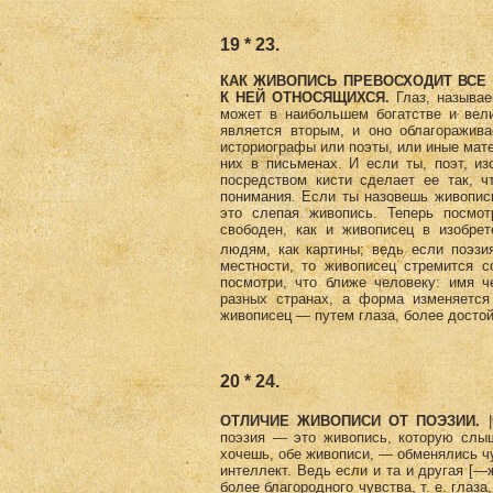
19 * 23.
КАК ЖИВОПИСЬ ПРЕВОСХОДИТ ВСЕ
К НЕЙ ОТНОСЯЩИХСЯ.
Глаз, называ
может в наибольшем богатстве и вели
является вторым, и оно облагоражива
историографы или поэты, или иные мате
них в письменах. И если ты, поэт, и
посредством кисти сделает ее так, ч
понимания. Если ты назовешь живопись
это слепая живопись. Теперь посмо
свободен, как и живописец в изобрет
людям, как картины; ведь если поэзи
местности, то живописец стремится 
посмотри, что ближе человеку: имя ч
разных странах, а форма изменяется
живописец — путем глаза, более достой
20 * 24.
ОТЛИЧИЕ ЖИВОПИСИ ОТ ПОЭЗИИ.
|
поэзия — это живопись, которую слыш
хочешь, обе живописи, — обменялись ч
интеллект. Ведь если и та и другая [—
более благородного чувства, т. е. глаз