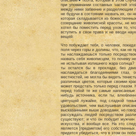
описание
поэта, который в этом случа
при упоминании составных частей эт
между ними забвение и разделяющим пр
не будучи в состоянии назвать их, он 
которая складывается из божественных
созерцание живописной красоты, не мо
хотел бы поместить перед ухом то, чт
вступить в свои права и не вводи нау
вещей.
Что побуждает тебя, о человек, покида
поля через горы и долины, что, как не 
ты наслаждаешься только посредством
назвать себя живописцем, то почему не
не испытывая излишнего жара солнца? Р
ты остался бы в прохладе, без дви
наслаждаться благодеяниями глаз, 
местностей, не могла бы видеть тенист
различных цветов, которые своими крас
может предстать только перед глазом. 
перед тобой те же самые написанные 
нибудь источника, если ты, влюблен
цветущей лужайке, под сладкой тень
удовольствия, чем выслушивая описани
высказанными выше доводами, но говори
рассуждать людей посредством разли
существуют; и что он побудит мужчин в
искусства, и вообще все. На это следу
является [предметом] его собственных 
придется убедиться, что в этом он побе