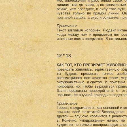
местоположении и расстоянии своих о
линиям, как до глаза, а по извилистым
ближе, чем соседнее, в силу того пути,
чувства только по прямой линии. О
причиной запаха, а вкус и осязание, пр
Примечание
Текст заглавия испорчен, Людвиг читает
когда между ним и предметом нет осв
истинные цвета предметов. В остальном
12 * 13.
КАК ТОТ, КТО ПРЕЗИРАЕТ ЖИВОПИС
презирать живопись, единственную по
ты будешь презирать тонкое изоб
рассматривает все качества форм: мор
окружено тенью, и светом. И, поистине
природой: но, чтобы выразиться прав
были порождены природой и |5| от э
называть ее внучкой природы и родстве
Примечание
Теория «подражания», как основной и к
принята всей эстетикой Возрождения:
другой — глубоко коренится в реалист
в. Конечно, «подражание» ничего не 
художник не только воспроизводит вне