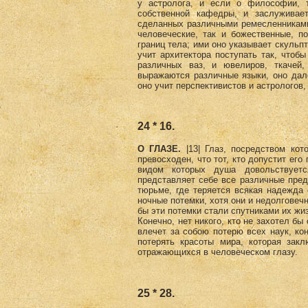
у астролога, и если о философии, 
собственной кафедры, и заслуживает
сделанных различными ремесленниками
человеческие, так и божественные, п
границ тела; ими оно указывает скульпт
учит архитектора поступать так, чтобы
различных ваз, и ювелиров, ткачей
выражаются различные языки, оно дал
оно учит перспективистов и астрологов
24 * 16.
О ГЛАЗЕ.
|13| Глаз, посредством кот
превосходен, что тот, кто допустит ег
видом которых душа довольствуетс
представляет себе все различные пред
тюрьме, где теряется всякая надежда 
ночные потемки, хотя они и недолговечн
бы эти потемки стали спутниками их жи
Конечно, нет никого, кто не захотел бы
влечет за собою потерю всех наук, ко
потерять красоты мира, которая закл
отражающихся в человеческом глазу.
25 * 28.