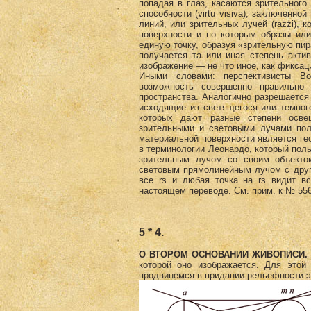
попадая в глаз, касаются зрительног
способности (virtu visiva), заключенн
линий, или зрительных лучей (razzi), 
поверхности и по которым образы или
единую точку, образуя «зрительную пир
получается та или иная степень акти
изображение — не что иное, как фиксац
Иными словами: перспективисты Во
возможность совершенно правильно 
пространства. Аналогично разрешается 
исходящие из светящегося или темног
которых дают разные степени осве
зрительными и световыми лучами полу
материальной поверхности является гео
в терминологии Леонардо, который поль
зрительным лучом со своим объектом
световым прямолинейным лучом с други
все rs и любая точка на rs видит в
настоящем переводе. См. прим. к № 556
5 * 4.
О ВТОРОМ ОСНОВАНИИ ЖИВОПИСИ
которой оно изображается. Для это
продвинемся в придании рельефности э