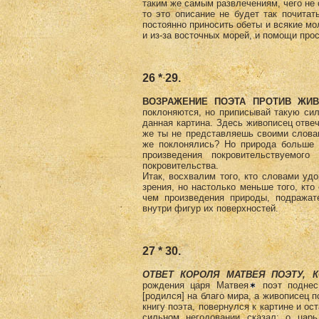
таким же самым развлечениям, чего не 
то это описание не будет так почитать
постоянно приносить обеты и всякие мо
и из-за восточных морей, и помощи прос
26 * 29.
ВОЗРАЖЕНИЕ ПОЭТА ПРОТИВ ЖИВ
поклоняются, но приписывай такую сил
данная картина. Здесь живописец отвеч
же ты не представляешь своими слова
же поклонялись? Но природа больше п
произведения покровительствуемог
покровительства.
Итак, восхвалим того, кто словами удо
зрения, но настолько меньше того, кт
чем произведения природы, подражат
внутри фигур их поверхностей.
27 * 30.
ОТВЕТ КОРОЛЯ МАТВЕЯ ПОЭТУ,
рождения царя Матвея
поэт поднес 
[родился] на благо мира, а живописец 
книгу поэта, повернулся к картине и ос
сильном негодовании сказал: о царь