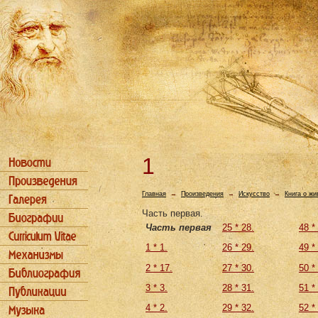
1
Главная
→
Произведения
→
Искусство
→
Книга о ж
Часть первая.
Часть первая
25 * 28.
48 *
1 * 1.
26 * 29.
49 *
2 * 17.
27 * 30.
50 *
3 * 3.
28 * 31.
51 *
4 * 2.
29 * 32.
52 *