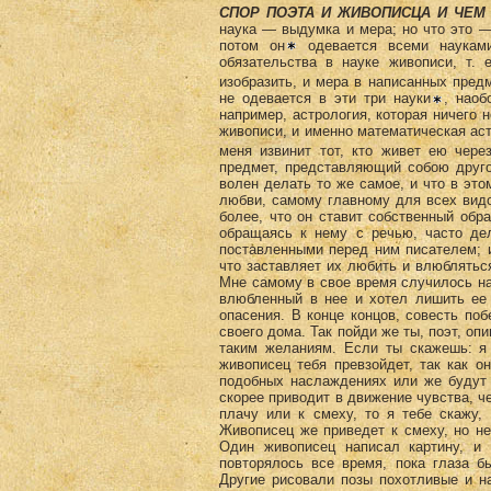
СПОР ПОЭТА И ЖИВОПИСЦА И ЧЕМ
наука — выдумка и мера; но что это —
потом он
одевается всеми науками
обязательства в науке живописи, т.
изобразить, и мера в написанных предм
не одевается в эти три науки
, наоб
например, астрология, которая ничего н
живописи, и именно математическая аст
меня извинит тот, кто живет ею чер
предмет, представляющий собою друго
волен делать то же самое, и что в этом
любви, самому главному для всех видо
более, что он ставит собственный обр
обращаясь к нему с речью, часто де
поставленными перед ним писателем; и
что заставляет их любить и влюблять
Мне самому в свое время случилось на
влюбленный в нее и хотел лишить ее 
опасения. В конце концов, совесть по
своего дома. Так пойди же ты, поэт, оп
таким желаниям. Если ты скажешь: я
живописец тебя превзойдет, так как о
подобных наслаждениях или же будут 
скорее приводит в движение чувства, ч
плачу или к смеху, то я тебе скажу,
Живописец же приведет к смеху, но не
Один живописец написал картину, и 
повторялось все время, пока глаза б
Другие рисовали позы похотливые и н