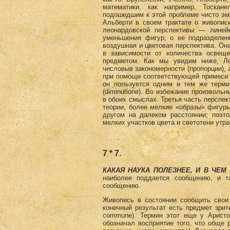
математики, как например, Тоскан
подошедшим к этой проблеме чисто эмп
Альберти в своем трактате о живопис
леонардовской перспективы — линей
уменьшения фигур; о ее подразделе
воздушная и цветовая перспектива. Она 
в зависимости от количества освещ
предметом. Как мы увидим ниже, Ле
числовые закономерности (пропорции), 
при помощи соответствующей примеси 
он пользуется одним и тем же терми
(diminutione). Во избежание произволь
в обоих смыслах. Третья часть перспек
теории, более мелкие «образы» фигуры
другом на далеком расстоянии; поэт
мелких участков цвета и светотени утр
7 * 7.
КАКАЯ НАУКА ПОЛЕЗНЕЕ, И В ЧЕМ
наиболее поддается сообщению, и т
сообщению.
Живопись в состоянии сообщить свои 
конечный результат есть предмет зрит
commune). Термин этот еще у Аристо
обозначал восприятие того, что обще