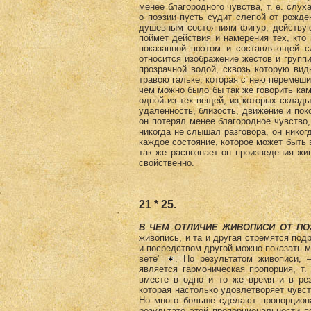
менее благородного чувства, т. е. слу
о поэзии пусть судит слепой от рожде
душевным состояниям фигур, действую
поймет действия и намерения тех, кто 
показанной поэтом и составляющей с
относится изображение жестов и групп
прозрачной водой, сквозь которую вид
травою гальке, которая с нею перемеши
чем можно было бы так же говорить кам
одной из тех вещей, из которых складыв
удаленность, близость, движение и пок
он потерял менее благородное чувство,
никогда не слышал разговора, он никог
каждое состояние, которое может быть в
так же распознает он произведения жив
свойственно.
21 * 25.
В ЧЕМ ОТЛИЧИЕ ЖИВОПИСИ ОТ ПО
живопись, и та и другая стремятся под
и посредством другой можно показать м
вете"
. Но результатом живописи, 
является гармоническая пропорция, т.
вместе в одно и то же время и в рез
которая настолько удовлетворяет чувст
Но много больше сделают пропорциона
результате этой пропорциональности п