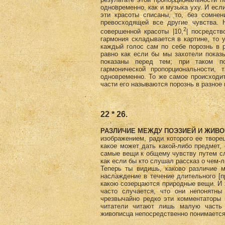
одновременно, как и музыка уху. И если
эти красоты списаны, то, без сомнен
превосходящей все другие чувства. 
2
совершенной красоты |10,
| посредст
гармония складывается в картине, то 
каждый голос сам по себе порознь в р
равно как если бы мы захотели показы
показаны перед тем; при таком по
гармонической пропорциональности,
одновременно. То же самое происходит
части его называются порознь в разное 
22 * 26.
РАЗЛИЧИЕ МЕЖДУ ПОЭЗИЕЙ И ЖИВ
изображением, ради которого ее творе
какое может дать какой-либо предмет,
самые вещи к общему чувству путем сл
как если бы кто слушал рассказ о чем-л
Теперь ты видишь, каково различие 
наслаждение в течение длительного [п
какою созерцаются природные вещи. И 
часто случается, что они непонятны
чрезвычайно редко эти комментаторы 
читатели читают лишь малую часть 
живописца непосредственно понимается