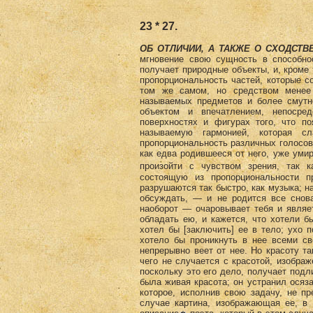
23 * 27.
ОБ ОТЛИЧИИ, А ТАКЖЕ О СХОДСТВ
мгновение свою сущность в способно
получает природные объекты, и, кроме 
пропорциональность частей, которые с
том же самом, но средством менее
называемых предметов и более смутн
объектом и впечатлением, непосре
поверхностях и фигурах того, что п
называемую гармонией, которая сл
пропорциональность различных голосов 
как едва родившееся от него, уже умир
произойти с чувством зрения, так к
состоящую из пропорциональности п
разрушаются так быстро, как музыка; на
обсуждать, — и не родится все снова
наоборот — очаровывает тебя и являет
обладать ею, и кажется, что хотели бы
хотел бы [заключить] ее в тело; ухо 
хотело бы проникнуть в нее всеми св
непрерывно веет от нее. Но красоту та
чего не случается с красотой, изображ
поскольку это его дело, получает подл
была живая красота; он устранил осяза
которое, исполнив свою задачу, не п
случае картина, изображающая ее, в 