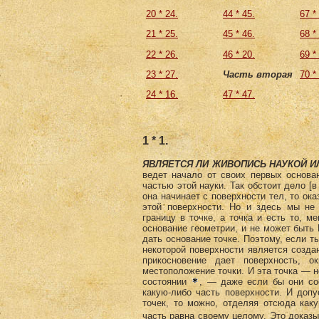
20 * 24.
44 * 45.
67 *
21 * 25.
45 * 46.
68 *
22 * 26.
46 * 20.
69 *
23 * 27.
Часть вторая
70 *
24 * 16.
47 * 47.
1 * 1.
ЯВЛЯЕТСЯ ЛИ ЖИВОПИСЬ НАУКОЙ И
ведет начало от своих первых основан
частью этой науки. Так обстоит дело [в
она начинает с поверхности тел, то ока
этой поверхности. Но и здесь мы не 
границу в точке, а точка и есть то, м
основание геометрии, и не может быть 
дать основание точке. Поэтому, если т
некоторой поверхности является создан
прикосновение дает поверхность, 
местоположение точки. И эта точка — не
состоянии
, — даже если бы они сое
какую-либо часть поверхности. И доп
точек, то можно, отделяя отсюда каку
часть равна своему целому. Это доказы