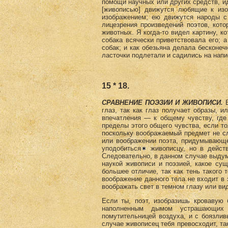
помощи научных или других средств, и
[живописью] движутся любящие к из
изображением; ею движутся народы с
лицезрения произведений поэтов, кот
животных. Я когда-то видел картину, к
собака всячески приветствовала его; а
собак; и как обезьяна делала бесконеч
ласточки подлетали и садились на нап
15 * 18.
СРАВНЕНИЕ ПОЭЗИИ И ЖИВОПИСИ.
глаз, так как глаз получает образы, и
впечатления — к общему чувству, где
пределы этого общего чувства, если то
поскольку воображаемый предмет не с
или воображении поэта, придумывающе
уподобиться
живописцу, но в действ
Следовательно, в данном случае выдум
наукой живописи и поэзией, какое су
большее отличие, так как тень такого 
воображение данного тела не входит в э
воображать свет в темном глазу или ви
Если ты, поэт, изобразишь кровавую 
наполненным дымом устрашающих
помутительницей воздуха, и с боязли
случае живописец тебя превосходит, та