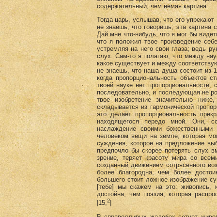
содержательный, чем немая картина.
Тогда царь, услышав, что его упрекают
не знаешь, что говоришь; эта картина 
Дай мне что-нибудь, что я мог бы видеть
что я положил твое произведение себ
устремляя на него свои глаза; ведь р
слух. Сам-то я полагаю, что между нау
какое существует и между соответству
не знаешь, что наша душа состоит из 1
когда пропорциональность объектов с
твоей науке нет пропорциональности, с
последовательно, и последующая не ро
твое изобретение значительно ниже
складывается из гармонической пропор
это делает пропорциональность прек
находящегося передо мной. Они, с
наслаждение своими божественными п
человеком вещи на земле, которая мо
суждения, которое на предложение вы
предпочло бы скорее потерять слух вм
зрение, теряет красоту мира со всем
созданный движением сотрясенного воз
более благородна, чем более достои
большего стоит ложное изображение су
[тебе] мы скажем на это: живопись, 
достойна, чем поэзия, которая распр
2
|15,
|
В справедливых жалобах сетует живоп