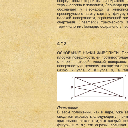
посредством которой тело изображается
терминологию к живописи, Леонардо прид
обозначает у Леонардо и живописн
проецируемого на эту картину; фигуру 
плоской поверхности, ограниченной замк
очертания (lineamenti) трехмерног
терминологии Леонардо сохранено в пе
4 * 2.
ОСНОВАНИЕ НАУКИ ЖИВОПИСИ. Плоска
плоской поверхности, ей противостояще
s
и
oq
— второй плоской поверхность
поверхность
rs
целиком находится в п
базою и угла
о
и угла
р
, а та
Примечание
В этом положении, как в ядре, уже з
сводятся вкратце к следующему: прим
зрительного акта в том, что каждый пре
фигуры и т. п.; эти образы, возника