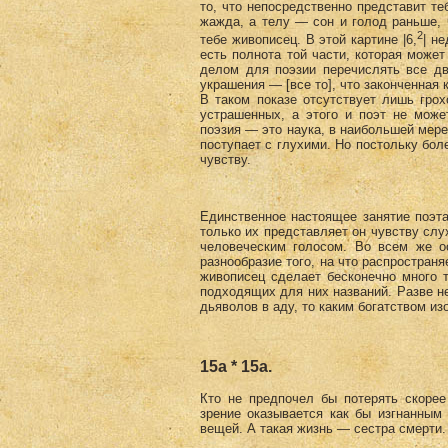
то, что непосредственно представит те
жажда, а телу — сон и голод раньше, 
2
тебе живописец. В этой картине |6,
| н
есть полнота той части, которая може
делом для поэзии перечислять все дв
украшения — [все то], что законченная 
В таком показе отсутствует лишь гро
устрашенных, а этого и поэт не може
поэзия — это наука, в наибольшей мере
поступает с глухими. Но постольку бол
чувству.
Единственное настоящее занятие поэт
только их представляет он чувству слу
человеческим голосом. Во всем же о
разнообразие того, на что распространя
живописец сделает бесконечно много 
подходящих для них названий. Разве н
дьяволов в аду, то каким богатством из
15а * 15а.
Кто не предпочел бы потерять скорее
зрение оказывается как бы изгнанным 
вещей. А такая жизнь — сестра смерти.