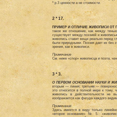
* р.3 ценности а не стоимости.
2 * 17.
ПРИМЕР И ОТЛИЧИЕ ЖИВОПИСИ ОТ 
такое же отношение, как между тень
существует между поэзией и живописью
живопись ставит вещи реально перед гла
были природными. Поэзия дает их без э
зрения, как в живописи.
Примечание
См. ниже «спор» живописца и поэта, на
3 * 3.
О ПЕРВОМ ОСНОВАНИИ НАУКИ И ЖИ
вторым — линия; третьим — поверхност
это относится в полной мере к тому, ч
живопись в действительности не вы
изображается как фигура каждого види
Примечание
Здесь имеется в виду только линейно
«второе основание» № 5.: «живопис