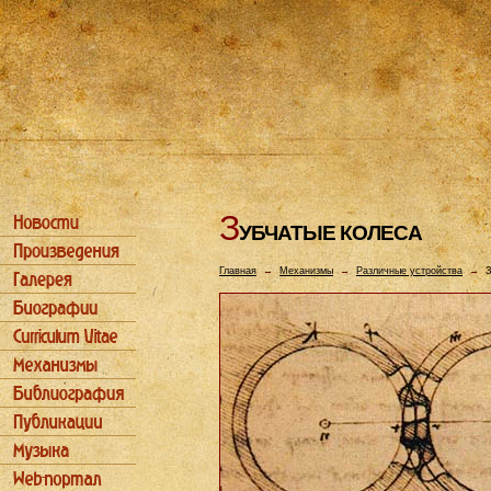
З
УБЧАТЫЕ КОЛЕСА
Главная
→
Механизмы
→
Различные устройства
→
З