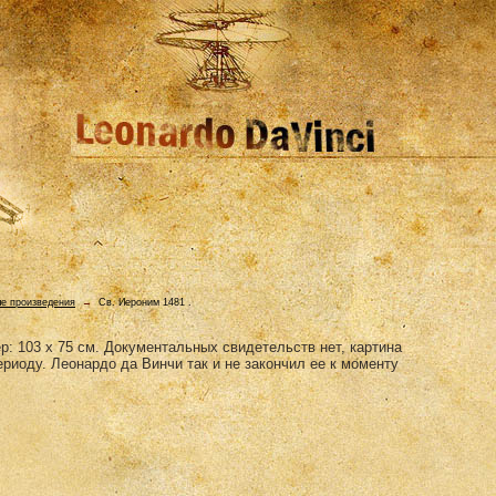
е произведения
→
Св. Иероним 1481 .
р: 103 x 75 см. Документальных свидетельств нет, картина
риоду. Леонардо да Винчи так и не закончил ее к моменту