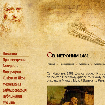
С
В. ИЕРОHИМ 1481 .
Главная
→
Произведения
→
Живопись
→
Живописны
Св. Иероним. 1481. Доска, масло. Разме
относится к первому флорентийскому пе
отъезда в Милан. Музей Ватикана, Рим.