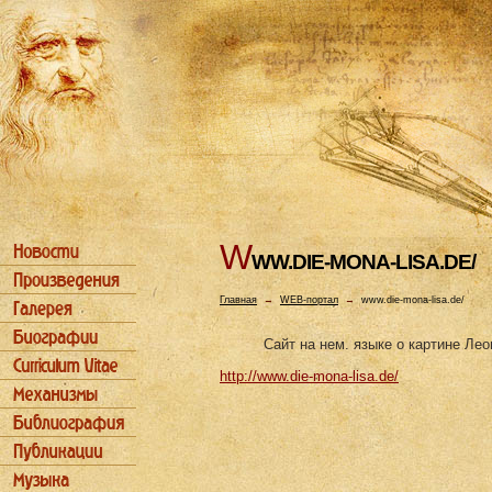
W
WW.DIE-MONA-LISA.DE/
Главная
→
WEB-портал
→
www.die-mona-lisa.de/
Сайт на нем. языке о картине Ле
http://www.die-mona-lisa.de/