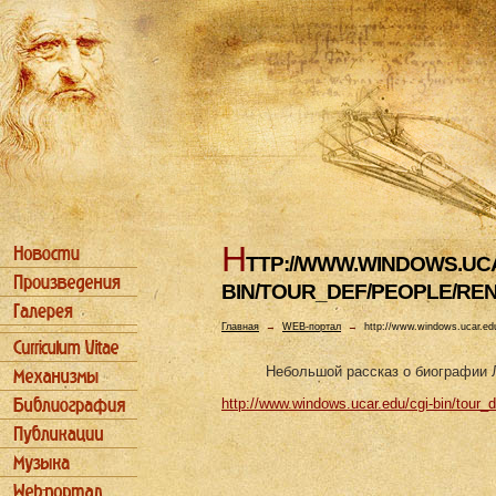
H
TTP://WWW.WINDOWS.UCA
BIN/TOUR_DEF/PEOPLE/RE
Главная
→
WEB-портал
→
http://www.windows.ucar.edu
Небольшой рассказ о биографии Л
http://www.windows.ucar.edu/cgi-bin/tour_