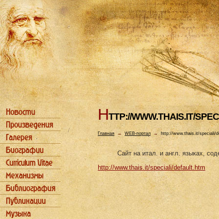
H
TTP://WWW.THAIS.IT/SPE
Главная
→
WEB-портал
→
http://www.thais.it/speciali/
Сайт на итал. и англ. языках, с
http://www.thais.it/speciali/default.htm