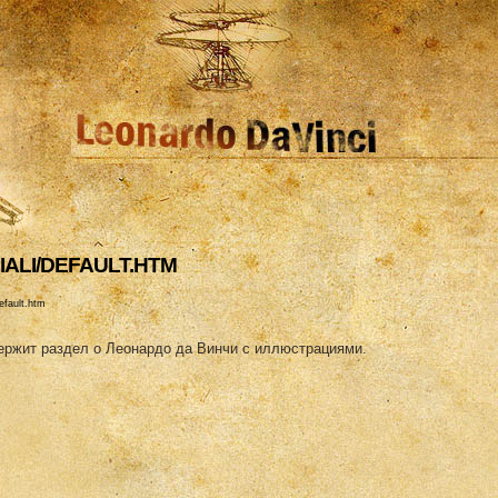
CIALI/DEFAULT.HTM
default.htm
одержит раздел о Леонардо да Винчи с иллюстрациями.