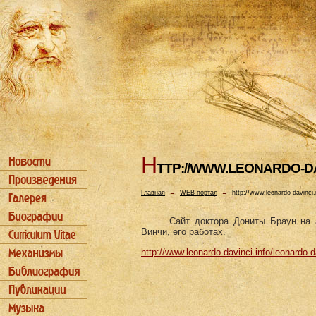
H
TTP://WWW.LEONARDO-DA
Главная
→
WEB-портал
→
http://www.leonardo-davinci.i
Сайт доктора Дониты Браун на 
Винчи, его работах.
http://www.leonardo-davinci.info/leonardo-d