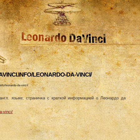
VINCI.INFO/LEONARDO-DA-VINCI/
nfo/leonardo-da-vinci/
англ. языке; страничка с краткой информацией о Леонардо да
a-vinci/