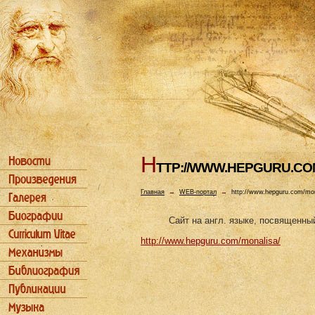
H
TTP://WWW.HEPGURU.CO
Главная
→
WEB-портал
→
http://www.hepguru.com/mon
Сайт на англ. языке, посвященны
http://www.hepguru.com/monalisa/