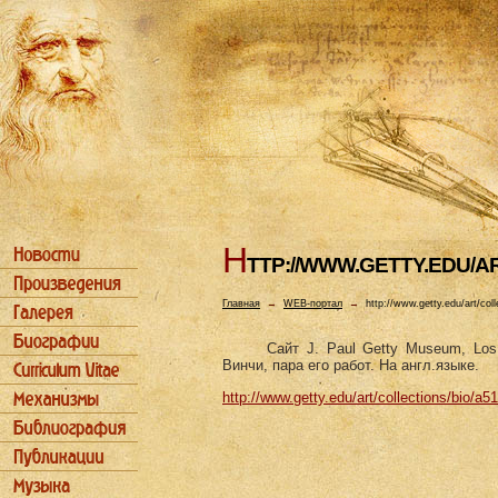
H
TTP://WWW.GETTY.EDU/A
Главная
→
WEB-портал
→
http://www.getty.edu/art/col
Сайт J. Paul Getty Museum, Lo
Винчи, пара его работ. На англ.языке.
http://www.getty.edu/art/collections/bio/a5