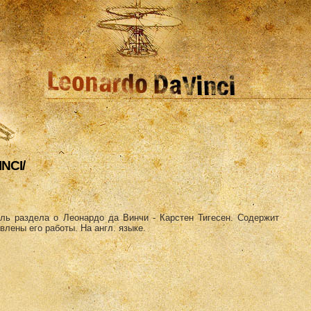
NCI/
ль раздела о Леонардо да Винчи - Карстен Тигесен. Содержит
лены его работы. На англ. языке.