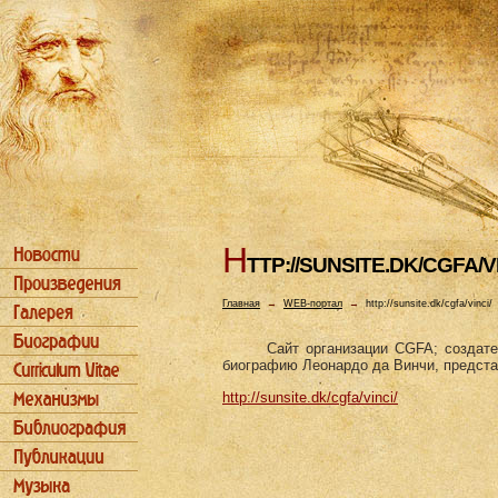
H
TTP://SUNSITE.DK/CGFA/VI
Главная
→
WEB-портал
→
http://sunsite.dk/cgfa/vinci/
Сайт организации CGFA; создате
биографию Леонардо да Винчи, представ
http://sunsite.dk/cgfa/vinci/