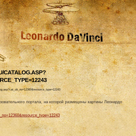
RU/CATALOG.ASP?
RCE_TYPE=12243
atalog.asp?cat_ob_no=12360&resource_type=12243
зовательного портала, на которой размещены картины Леонардо
_ob_no=12360&resource_type=12243