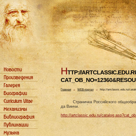
H
TTP://ARTCLASSIC.EDU.
CAT_OB_NO=12360&RESOU
Главная
→
WEB-портал
→
http://artclassic.edu.ru/c
Страничка Российского общеобра
да Винчи.
http://artclassic.edu.ru/catalog.asp?cat