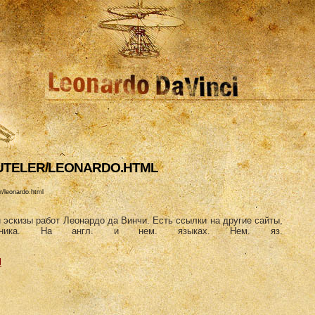
EUTELER/LEONARDO.HTML
r/leonardo.html
 эскизы работ Леонардо да Винчи. Есть ссылки на другие сайты,
дожника. На англ. и нем. языках. Нем. яз.
l