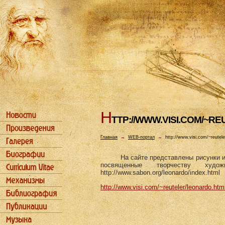
H
TTP://WWW.VISI.COM/~R
Главная
→
WEB-портал
→
http://www.visi.com/~reutele
На сайте представлены рисунки и
посвященные творчеству ху
http://www.sabon.org/leonardo/index.html
http://www.visi.com/~reuteler/leonardo.htm