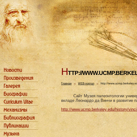
H
TTP://WWW.UCMP.BERKEL
Главная
→
WEB-портал
→
http://www.ucmp.berkeley.ed
Сайт Музея палеонтологии униве
вкладе Леонардо да Винчи в развитие п
http://www.ucmp.berkeley.edu/history/vinci