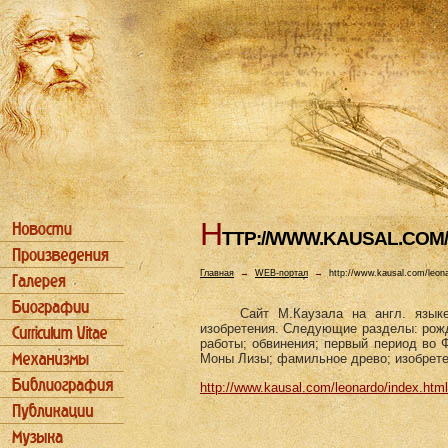
H
TTP://WWW.KAUSAL.COM
Главная
→
WEB-портал
→
http://www.kausal.com/leona
Сайт М.Каузала на англ. язык
изобретения. Следующие разделы: рожд
работы; обвинения; первый период во 
Моны Лизы; фамильное древо; изобрет
http://www.kausal.com/leonardo/index.html