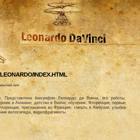
/LEONARDO/INDEX.HTML
rdo/index.html
е. Представлена биография Леонардо да Винчи, его работы,
ение в Анчиано; детство в Винчи; обучение; Флоренция; первые
Флоренции; приглашение во Францию; смерть в Амбуазе; улыбка
ение велосипеда, видеофрагменты.