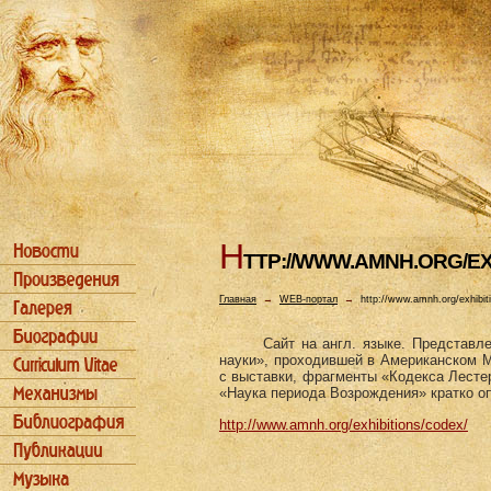
H
TTP://WWW.AMNH.ORG/EX
Главная
→
WEB-портал
→
http://www.amnh.org/exhibit
Сайт на англ. языке. Представл
науки», проходившей в Американском М
с выставки, фрагменты «Кодекса Лестер
«Наука периода Возрождения» кратко о
http://www.amnh.org/exhibitions/codex/