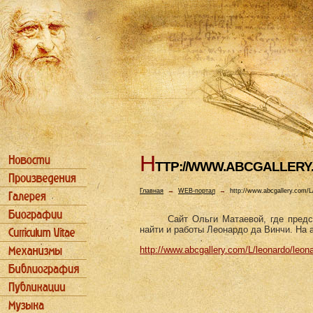
H
TTP://WWW.ABCGALLERY
Главная
→
WEB-портал
→
http://www.abcgallery.com/L
Сайт Ольги Матаевой, где пред
найти и работы Леонардо да Винчи. На а
http://www.abcgallery.com/L/leonardo/leon