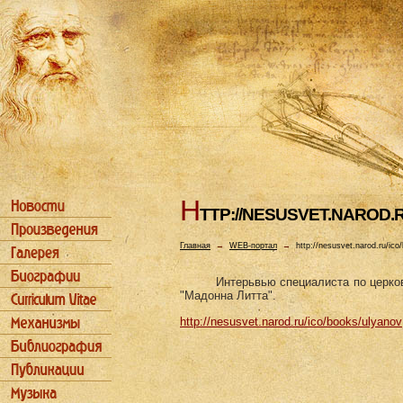
H
TTP://NESUSVET.NAROD.
Главная
→
WEB-портал
→
http://nesusvet.narod.ru/ico
Интерьвью специалиста по церков
"Мадонна Литта".
http://nesusvet.narod.ru/ico/books/ulyanov