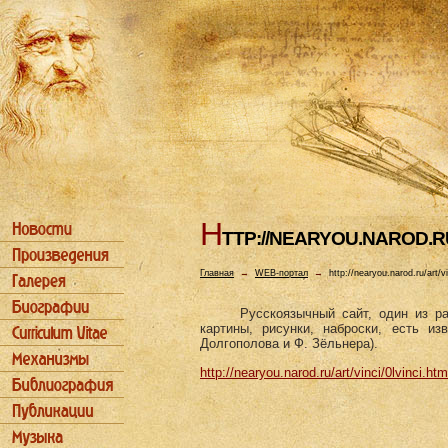
H
TTP://NEARYOU.NAROD.RU
Главная
→
WEB-портал
→
http://nearyou.narod.ru/art/vi
Русскоязычный сайт, один из р
картины, рисунки, наброски, есть из
Долгополова и Ф. Зёльнера).
http://nearyou.narod.ru/art/vinci/0lvinci.htm