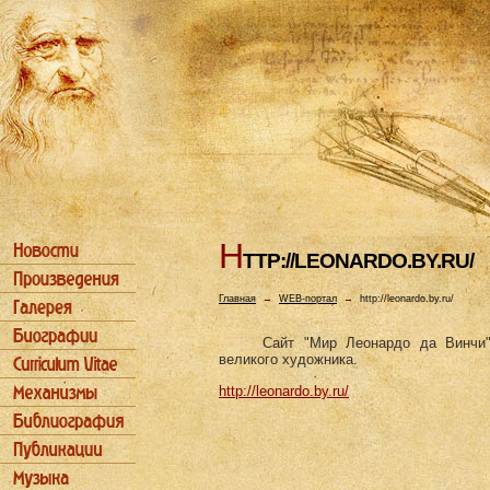
H
TTP://LEONARDO.BY.RU/
Главная
→
WEB-портал
→
http://leonardo.by.ru/
Сайт "Мир Леонардо да Винчи
великого художника.
http://leonardo.by.ru/