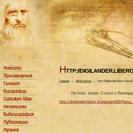
H
TTP://DIGILANDER.LIBE
Главная
→
WEB-портал
→
http://digilander.libero.it/
На итал. языке. Статья о Леона
http://digilander.libero.it/president82/Ha