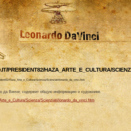
RO.IT/PRESIDENT82/HAZA_ARTE_E_CULTURA/SCIENZ
president82/Haza_Arte_e_Cultura/Scienza/Scienziati/lonardo_da_vinci.htm
рдо да Винчи; содержит общую информацию о художнике.
za_Arte_e_Cultura/Scienza/Scienziati/lonardo_da_vinci.htm