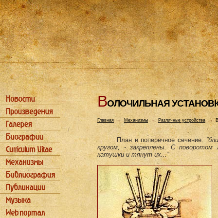
В
ОЛОЧИЛЬHАЯ УСТАHОВ
Главная
→
Механизмы
→
Различные устройства
→
В
План и поперечное сечение:
”бл
кругом, - закреплены. С поворотом
катушки и тянут их...”