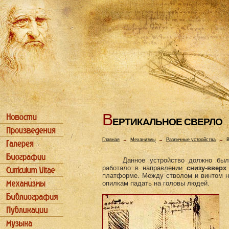
В
ЕРТИКАЛЬHОЕ СВЕРЛО
Главная
→
Механизмы
→
Различные устройства
→
В
Данное устройство должно бы
работало в направлении
снизу-вверх
платформе. Между стволом и винтом н
опилкам падать на головы людей.