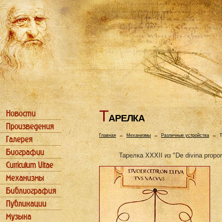
Т
АРЕЛКА
Главная
→
Механизмы
→
Различные устройства
→
Т
Тарелка XXXII из "De divina propo