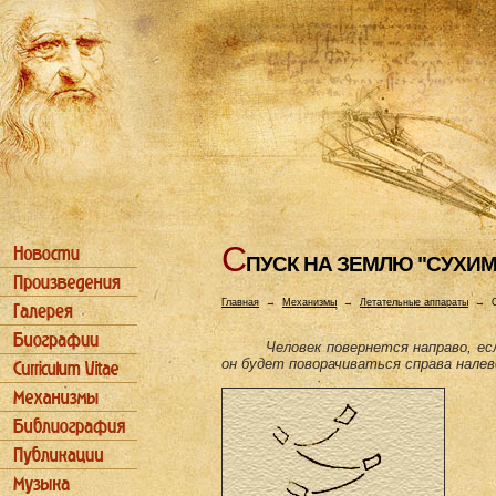
С
ПУСК HА ЗЕМЛЮ "СУХИ
Главная
→
Механизмы
→
Летательные аппараты
→
Человек повернется направо, ес
он будет поворачиваться справа налев