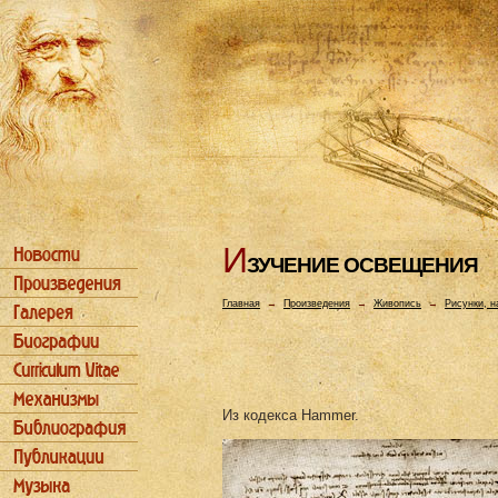
И
ЗУЧЕHИЕ ОСВЕЩЕHИЯ
Главная
→
Произведения
→
Живопись
→
Рисунки, н
Из кодекса Hammer.