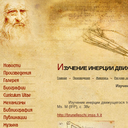
И
ЗУЧЕHИЕ ИHЕРЦИИ ДВИ
Главная
→
Произведения
→
Живопись
→
Рисунки, н
Изуче
Изучение инерции движущегося т
Ms. M (IFP), c. 38v
http://brunelleschi.imss.fi.it