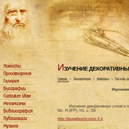
И
ЗУЧЕHИЕ ДЕКОРАТИВHЫ
Главная
→
Произведения
→
Живопись
→
Рисунки, н
плетения
Изучение
Изучение декоративных узлов и п
Ms. H (IFP), H1, c. 33r
http://brunelleschi.imss.fi.it