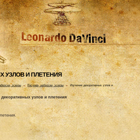
Х УЗЛОВ И ПЛЕТЕHИЯ
аброски, эскизы
→
Рисунки, наброски, эскизы
→
Изучение декоративных узлов и
 декоративных узлов и плетения
летения.