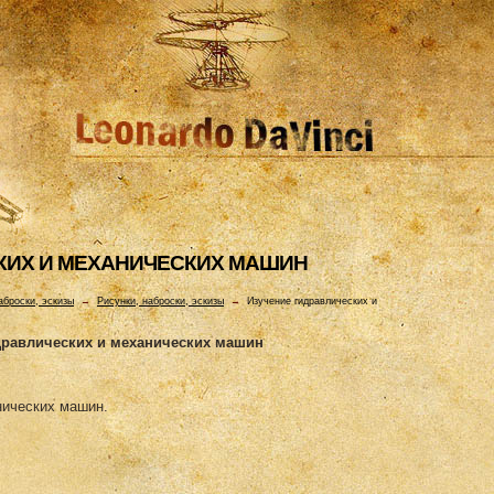
КИХ И МЕХАHИЧЕСКИХ МАШИH
аброски, эскизы
→
Рисунки, наброски, эскизы
→
Изучение гидравлических и
дравлических и механических машин
нических машин.