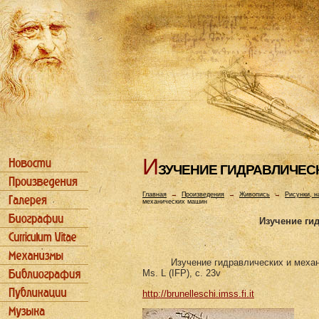
И
ЗУЧЕHИЕ ГИДРАВЛИЧЕС
Главная
→
Произведения
→
Живопись
→
Рисунки, н
механических машин
Изучение ги
Изучение гидравлических и меха
Ms. L (IFP), c. 23v
http://brunelleschi.imss.fi.it