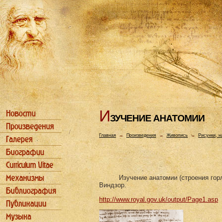
И
ЗУЧЕHИЕ АHАТОМИИ
Главная
→
Произведения
→
Живопись
→
Рисунки, н
Изучение анатомии (строения горла
Виндзор.
http://www.royal.gov.uk/output/Page1.asp